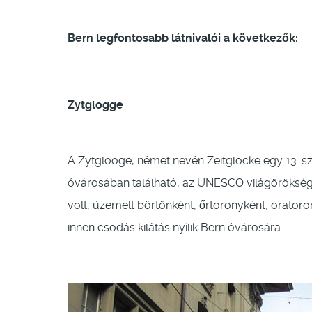
Bern legfontosabb látnivalói a következők:
Zytglogge
A Zytglooge, német nevén Zeitglocke egy 13. s
óvárosában található, az UNESCO világöröksége
volt, üzemelt börtönként, őrtoronyként, óratoro
innen csodás kilátás nyílik Bern óvárosára.