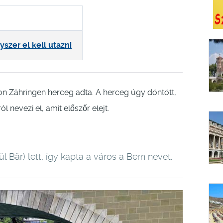
szer el kell utazni
von Zähringen herceg adta. A herceg úgy döntött,
l nevezi el, amit előszőr elejt.
l Bär) lett, így kapta a város a Bern nevet.