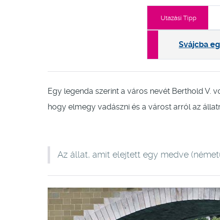
Utazási Tipp
Svájcba egy
Egy legenda szerint a város nevét Berthold V. 
hogy elmegy vadászni és a várost arról az állatró
Az állat, amit elejtett egy medve (németü