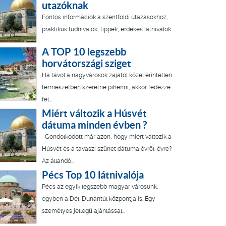
utazóknak
Fontos információk a szentföldi utazásokhoz,
praktikus tudnivalók, tippek, érdekes látnivalók.
A TOP 10 legszebb
horvátországi sziget
Ha távol a nagyvárosok zajától közel érintetlen
természetben szeretne pihenni, akkor fedezze
fel...
Miért változik a Húsvét
dátuma minden évben ?
Gondolkodott már azon, hogy miért változik a
Húsvét és a tavaszi szünet dátuma évről-évre?
Az állandó...
Pécs Top 10 látnivalója
Pécs az egyik legszebb magyar városunk,
egyben a Dél-Dunántúl központja is. Egy
személyes jellegű ajánlással...