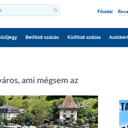
Főoldal
Rova
ülőjegy
Belföldi szállás
Külföldi szállás
Autóbér
őváros, ami mégsem az