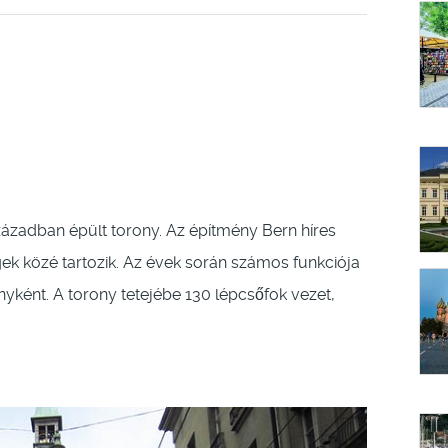
zázadban épült torony. Az építmény Bern híres
k közé tartozik. Az évek során számos funkciója
nyként. A torony tetejébe 130 lépcsőfok vezet,