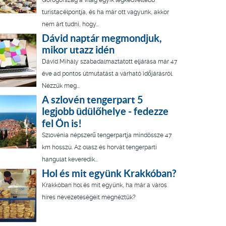
Görögország a világ egyik legkedveltebb
turistacélpontja, és ha már ott vagyunk, akkor
nem árt tudni, hogy...
Dávid naptár megmondjuk,
mikor utazz idén
Dávid Mihály szabadalmaztatott eljárása már 47
éve ad pontos útmutatást a várható időjárásról.
Nézzük meg...
A szlovén tengerpart 5
legjobb üdülőhelye - fedezze
fel Ön is!
Szlovénia népszerű tengerpartja mindössze 47
km hosszú. Az olasz és horvát tengerparti
hangulat keveredik...
Hol és mit együnk Krakkóban?
Krakkóban hol és mit együnk, ha már a város
híres nevezeteségeit megnéztük?