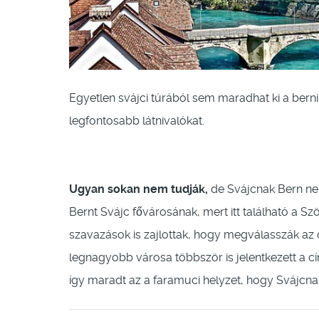
Egyetlen svájci túrából sem maradhat ki a berni
legfontosabb látnivalókat.
Ugyan sokan nem tudják,
de Svájcnak Bern nem
Bernt Svájc fővárosának, mert itt található a S
szavazások is zajlottak, hogy megválasszák az 
legnagyobb városa többször is jelentkezett a 
így maradt az a faramuci helyzet, hogy Svájcnak