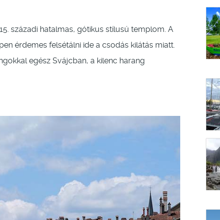
15. századi hatalmas, gótikus stílusú templom. A
n érdemes felsétálni ide a csodás kilátás miatt.
ngokkal egész Svájcban, a kilenc harang