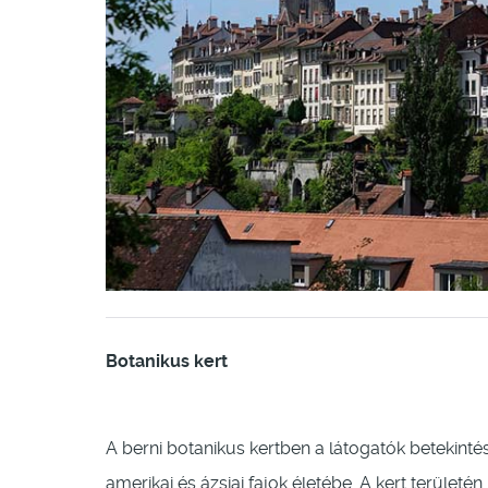
Botanikus kert
A berni botanikus kertben a látogatók betekintés
amerikai és ázsiai fajok életébe. A kert terüle