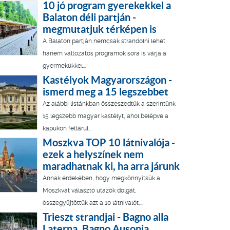
10 jó program gyerekekkel a
Balaton déli partján -
megmutatjuk térképen is
A Balaton partján nemcsak strandolni lehet,
hanem változatos programok sora is várja a
gyermekükkel...
Kastélyok Magyarországon -
ismerd meg a 15 legszebbet
Az alábbi listánkban összeszedtük a szerintünk
15 legszebb magyar kastélyt, ahol belépve a
kapukon feltárul...
Moszkva TOP 10 látnivalója -
ezek a helyszínek nem
maradhatnak ki, ha arra járunk
Annak érdekében, hogy megkönnyítsük a
Moszkvát választó utazók dolgát,
összegyűjtöttük azt a 10 látnivalót,...
Trieszt strandjai - Bagno alla
Laterna, Bagno Ausonia,