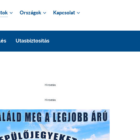
tok
Országok
Kapcsolat
lés
Utasbiztosítás
Hirdetés
Hirdetés