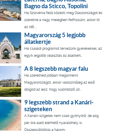
Bagno da Sticco, Topolini
Ha Szlovénia felöl közelíti meg Olaszországot és
szeretne a nagy melegben felfrissülni, akkor itt
az idő,...
Magyarország 5 legjobb
állatkertje
Ha családi programot tervezünk gyerekekkel, az
egyik legjobb választás az állatkert…
A 8 legszebb magyar falu
Ha szeretnéd jobban megismerni
Magyarországot, akkor valószínűleg az első
dolgod az lesz, hogy különböző úti...
9 legszebb strand a Kanári-
szigeteken
A Kanári-szigetek nem csak gyönyörű, de alig
pár óra alatt elérhető nyaralóhely is.
Összegyűjtöttük a három...