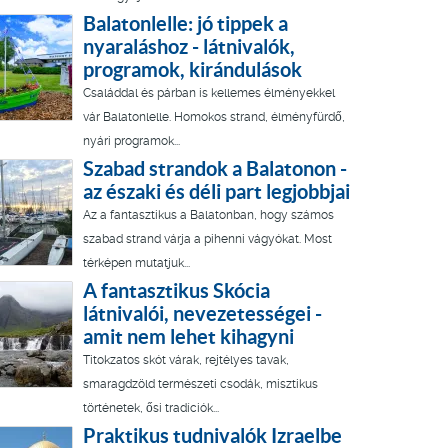
Balatonlelle: jó tippek a
nyaraláshoz - látnivalók,
programok, kirándulások
Családdal és párban is kellemes élményekkel
vár Balatonlelle. Homokos strand, élményfürdő,
nyári programok...
Szabad strandok a Balatonon -
az északi és déli part legjobbjai
Az a fantasztikus a Balatonban, hogy számos
szabad strand várja a pihenni vágyókat. Most
térképen mutatjuk...
A fantasztikus Skócia
látnivalói, nevezetességei -
amit nem lehet kihagyni
Titokzatos skót várak, rejtélyes tavak,
smaragdzöld természeti csodák, misztikus
történetek, ősi tradíciók...
Praktikus tudnivalók Izraelbe