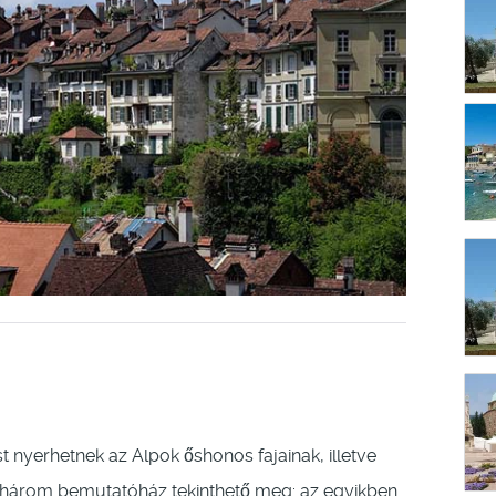
t nyerhetnek az Alpok őshonos fajainak, illetve
tén három bemutatóház tekinthető meg: az egyikben