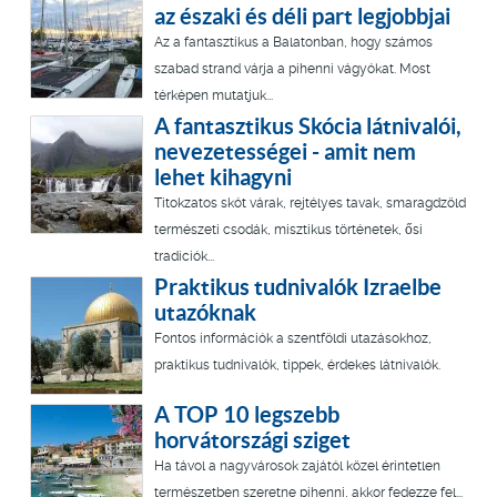
az északi és déli part legjobbjai
Az a fantasztikus a Balatonban, hogy számos
szabad strand várja a pihenni vágyókat. Most
térképen mutatjuk...
A fantasztikus Skócia látnivalói,
nevezetességei - amit nem
lehet kihagyni
Titokzatos skót várak, rejtélyes tavak, smaragdzöld
természeti csodák, misztikus történetek, ősi
tradíciók...
Praktikus tudnivalók Izraelbe
utazóknak
Fontos információk a szentföldi utazásokhoz,
praktikus tudnivalók, tippek, érdekes látnivalók.
A TOP 10 legszebb
horvátországi sziget
Ha távol a nagyvárosok zajától közel érintetlen
természetben szeretne pihenni, akkor fedezze fel...