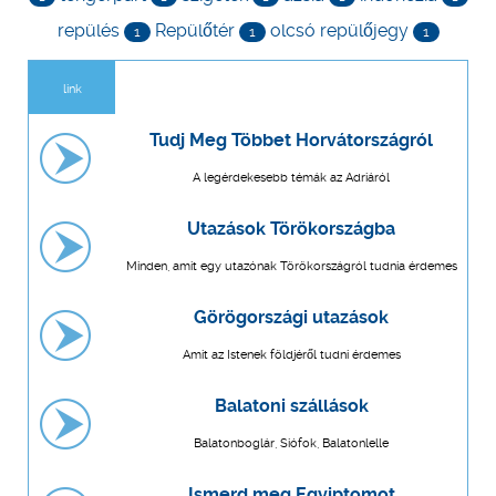
repülés
Repülőtér
olcsó repülőjegy
1
1
1
link
Tudj Meg Többet Horvátországról
A legérdekesebb témák az Adriáról
Utazások Törökországba
Minden, amit egy utazónak Törökországról tudnia érdemes
Görögországi utazások
Amit az Istenek földjéről tudni érdemes
Balatoni szállások
Balatonboglár, Siófok, Balatonlelle
Ismerd meg Egyiptomot