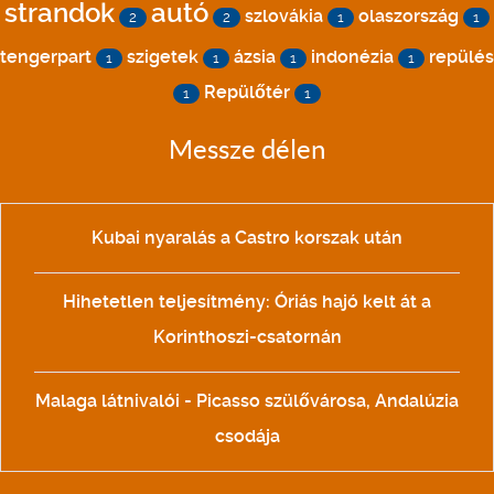
strandok
autó
szlovákia
olaszország
2
2
1
1
tengerpart
szigetek
ázsia
indonézia
repülés
1
1
1
1
Repülőtér
1
1
Messze délen
Kubai nyaralás a Castro korszak után
Hihetetlen teljesítmény: Óriás hajó kelt át a
Korinthoszi-csatornán
Malaga látnivalói - Picasso szülővárosa, Andalúzia
csodája