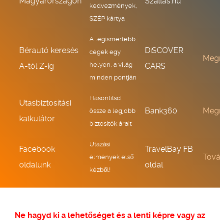
Magyarországon
Szallas.hu
kedvezmények,
SZÉP kártya
A legismertebb
Bérautó keresés
DiSCOVER
cégek egy
Meg
helyen, a világ
A-tól Z-ig
CARS
minden pontján
Hasonlítsd
Utasbiztosítási
Bank360
Meg
össze a legjobb
kalkulátor
biztosítók árait
Utazási
Facebook
TravelBay FB
Tov
élmények első
oldalunk
oldal
kézből!
Ne hagyd ki a lehetőséget és a lenti képre vagy az