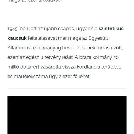
1945-ben jött az újabb csapás, ugyanis a
szintetikus
kaucsuk
feltalálásával már maga az Egyesült
Államok is az alapanyag beszerzésének forrása volt,
ezért az egész ültetvény leállt. A brazil kormány 20
millió dollárért vásárolta vissza Fordlandia területét,
és mai lélekszáma úgy 2 ezer fő lehet.