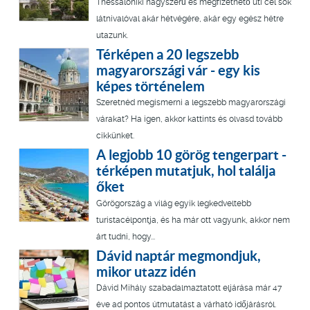
Thessaloniki nagyszerű és megfizethető úti cél sok
látnivalóval akár hétvégére, akár egy egész hétre
utazunk.
Térképen a 20 legszebb
magyarországi vár - egy kis
képes történelem
Szeretnéd megismerni a legszebb magyarországi
várakat? Ha igen, akkor kattints és olvasd tovább
cikkünket.
A legjobb 10 görög tengerpart -
térképen mutatjuk, hol találja
őket
Görögország a világ egyik legkedveltebb
turistacélpontja, és ha már ott vagyunk, akkor nem
árt tudni, hogy...
Dávid naptár megmondjuk,
mikor utazz idén
Dávid Mihály szabadalmaztatott eljárása már 47
éve ad pontos útmutatást a várható időjárásról.