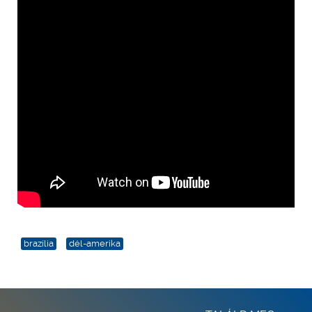
brazília
dél-amerika