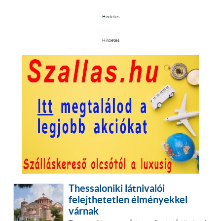
Hirdetés
Hirdetés
Thessaloniki látnivalói
felejthetetlen élményekkel
várnak