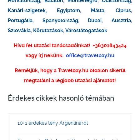
Horvátország
,
Balaton
,
Montenegro
,
Olaszország
,
Kanári-szigetek
,
Egyiptom
,
Málta
,
Ciprus
,
Portugália
,
Spanyolország
,
Dubai
,
Ausztria
,
Szlovákia
,
Körutazások
,
Városlátogatások
Hívd fel utazási tanácsadóinkat!
+36301843424
vagy írj nekünk:
office@travelbay.hu
Reméljük, hogy a Travelbay.hu oldalon sikerül
megtalálni a legjobb utazási ajánlatot!
Érdekes cikkek hasonló témában
10+1 érdekes tény Argentínáról