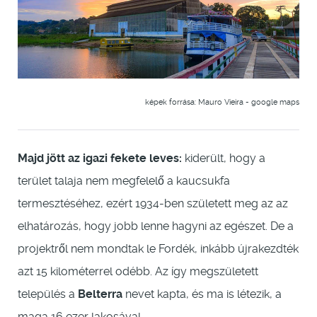
képek forrása: Mauro Vieira - google maps
Majd jött az igazi fekete leves:
kiderült, hogy a
terület talaja nem megfelelő a kaucsukfa
termesztéséhez, ezért 1934-ben született meg az az
elhatározás, hogy jobb lenne hagyni az egészet. De a
projektről nem mondtak le Fordék, inkább újrakezdték
azt 15 kilométerrel odébb. Az így megszületett
település a
Belterra
nevet kapta, és ma is létezik, a
maga 16 ezer lakosával.