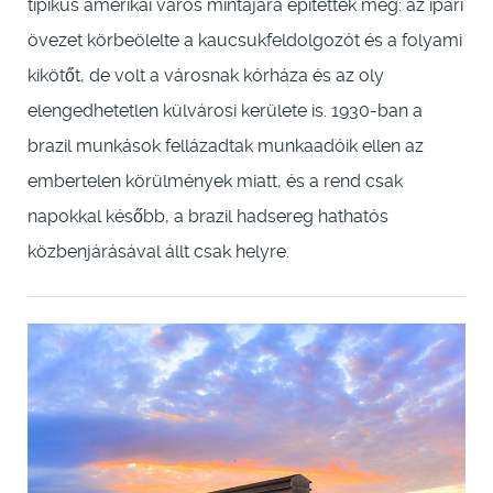
tipikus amerikai város mintájára építették meg: az ipari
övezet körbeölelte a kaucsukfeldolgozót és a folyami
kikötőt, de volt a városnak kórháza és az oly
elengedhetetlen külvárosi kerülete is. 1930-ban a
brazil munkások fellázadtak munkaadóik ellen az
embertelen körülmények miatt, és a rend csak
napokkal később, a brazil hadsereg hathatós
közbenjárásával állt csak helyre.