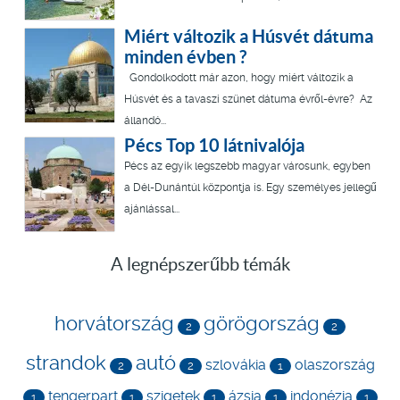
Miért változik a Húsvét dátuma
minden évben ?
Gondolkodott már azon, hogy miért változik a
Húsvét és a tavaszi szünet dátuma évről-évre? Az
állandó...
Pécs Top 10 látnivalója
Pécs az egyik legszebb magyar városunk, egyben
a Dél-Dunántúl központja is. Egy személyes jellegű
ajánlással...
A legnépszerűbb témák
horvátország
görögország
2
2
strandok
autó
szlovákia
olaszország
2
2
1
tengerpart
szigetek
ázsia
indonézia
1
1
1
1
1