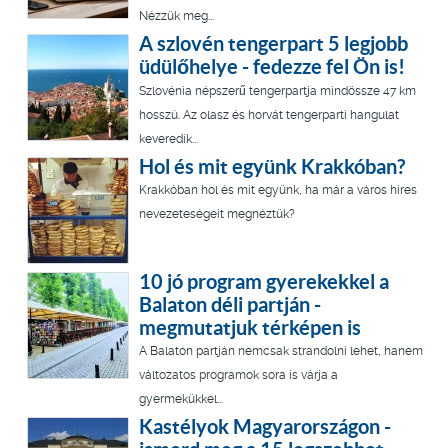
Nézzük meg...
A szlovén tengerpart 5 legjobb
üdülőhelye - fedezze fel Ön is!
Szlovénia népszerű tengerpartja mindössze 47 km
hosszú. Az olasz és horvát tengerparti hangulat
keveredik...
Hol és mit együnk Krakkóban?
Krakkóban hol és mit együnk, ha már a város híres
nevezeteségeit megnéztük?
10 jó program gyerekekkel a
Balaton déli partján -
megmutatjuk térképen is
A Balaton partján nemcsak strandolni lehet, hanem
változatos programok sora is várja a
gyermekükkel...
Kastélyok Magyarországon -