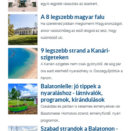
egyik legjobb választás az állatkert…
A 8 legszebb magyar falu
Ha szeretnéd jobban megismerni Magyarországot,
akkor valószínűleg az első dolgod az lesz, hogy
különböző úti...
9 legszebb strand a Kanári-
szigeteken
A Kanári-szigetek nem csak gyönyörű, de alig pár
óra alatt elérhető nyaralóhely is. Összegyűjtöttük a
három...
Balatonlelle: jó tippek a
nyaraláshoz - látnivalók,
programok, kirándulások
Családdal és párban is kellemes élményekkel vár
Balatonlelle. Homokos strand, élményfürdő, nyári
programok...
Szabad strandok a Balatonon -