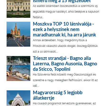
ismerd meg a 15 legszebbet
Az alábbi listánkban összeszedtük a szerintünk 15
legszebb magyar kastélyt, ahol belépve a kapukon
feltárul...
Moszkva TOP 10 látnivalója -
ezek a helyszínek nem
maradhatnak ki, ha arra járunk
Annak érdekében, hogy megkönnyítsük a
Moszkvát választó utazók dolgát, összegyűjtöttük
azt a 10 látnivalót,...
Trieszt strandjai - Bagno alla
Laterna, Bagno Ausonia, Bagno
da Sticco, Topolini
Ha Szlovénia felöl közelíti meg Olaszországot és
szeretne a nagy melegben felfrissülni, akkor itt az
idő,...
Magyarország 5 legjobb
állatkertje
Ha családi programot tervezünk gyerekekkel, az