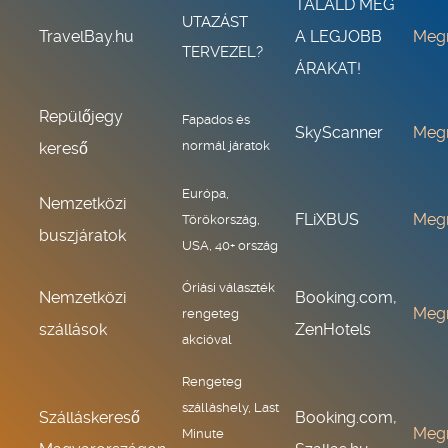
TALÁLD MEG
UTAZÁST
TravelBay.hu
A LEGJOBB
Meg
TERVEZEL?
ÁRAKAT!
Repülőjegy
Fapados és
SkyScanner
Meg
normál járatok
kereső
Európa,
Nemzetközi
FLiXBUS
Meg
Törökország,
buszjáratok
USA, 40+ ország
Óriási választék
Nemzetközi
Booking.com,
Meg
rengeteg
szállások
ZenHotels
akcióval
Rengeteg
szálláshely, Last
Szálláskereső
Booking.com,
Meg
Minute