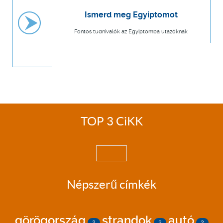
Ismerd meg Egyiptomot
Fontos tudnivalók az Egyiptomba utazóknak
TOP 3 CiKK
Népszerű címkék
görögország
strandok
autó
2
2
2