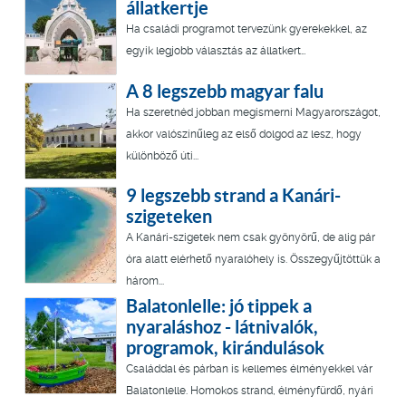
állatkertje
Ha családi programot tervezünk gyerekekkel, az
egyik legjobb választás az állatkert…
A 8 legszebb magyar falu
Ha szeretnéd jobban megismerni Magyarországot,
akkor valószínűleg az első dolgod az lesz, hogy
különböző úti...
9 legszebb strand a Kanári-
szigeteken
A Kanári-szigetek nem csak gyönyörű, de alig pár
óra alatt elérhető nyaralóhely is. Összegyűjtöttük a
három...
Balatonlelle: jó tippek a
nyaraláshoz - látnivalók,
programok, kirándulások
Családdal és párban is kellemes élményekkel vár
Balatonlelle. Homokos strand, élményfürdő, nyári