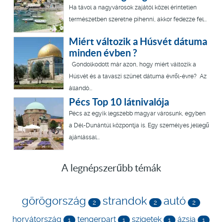
Ha távol a nagyvárosok zajától közel érintetlen
természetben szeretne pihenni, akkor fedezze fel...
Miért változik a Húsvét dátuma
minden évben ?
Gondolkodott már azon, hogy miért változik a
Húsvét és a tavaszi szünet dátuma évről-évre? Az
állandó...
Pécs Top 10 látnivalója
Pécs az egyik legszebb magyar városunk, egyben
a Dél-Dunántúl központja is. Egy személyes jellegű
ajánlással...
A legnépszerűbb témák
görögország
strandok
autó
2
2
2
horvátország
tengerpart
szigetek
ázsia
1
1
1
1