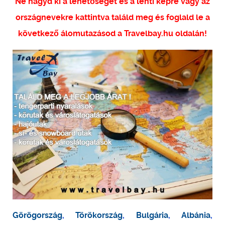
Ne hagyd ki a lehetőséget és a lenti képre vagy az
országnevekre kattintva találd meg és foglald le a
következő álomutazásod a Travelbay.hu oldalán!
Görögország
,
Törökország
,
Bulgária
,
Albánia
,