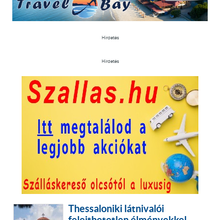
Hirdetés
Hirdetés
Thessaloniki látnivalói
felejthetetlen élményekkel