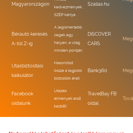
Magyarországon
Szallas.hu
kedvezmények,
SZÉP kártya
A legismertebb
Bérautó keresés
DiSCOVER
cégek egy
Meg
helyen, a világ
A-tól Z-ig
CARS
minden pontján
Hasonlítsd
Utasbiztosítási
Bank360
Meg
össze a legjobb
kalkulátor
biztosítók árait
Utazási
Facebook
TravelBay FB
Tov
élmények első
oldalunk
oldal
kézből!