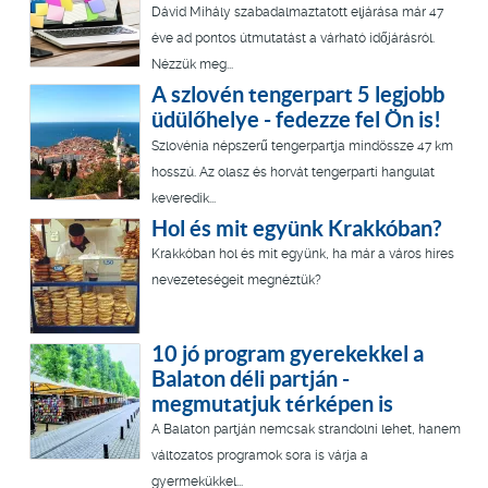
Dávid Mihály szabadalmaztatott eljárása már 47
éve ad pontos útmutatást a várható időjárásról.
Nézzük meg...
A szlovén tengerpart 5 legjobb
üdülőhelye - fedezze fel Ön is!
Szlovénia népszerű tengerpartja mindössze 47 km
hosszú. Az olasz és horvát tengerparti hangulat
keveredik...
Hol és mit együnk Krakkóban?
Krakkóban hol és mit együnk, ha már a város híres
nevezeteségeit megnéztük?
10 jó program gyerekekkel a
Balaton déli partján -
megmutatjuk térképen is
A Balaton partján nemcsak strandolni lehet, hanem
változatos programok sora is várja a
gyermekükkel...