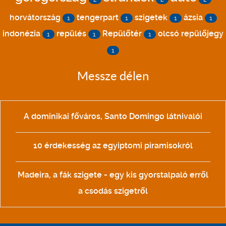
horvátország
tengerpart
szigetek
ázsia
1
1
1
1
indonézia
repülés
Repülőtér
olcsó repülőjegy
1
1
1
1
Messze délen
A dominikai főváros, Santo Domingo látnivalói
10 érdekesség az egyiptomi piramisokról
Madeira, a fák szigete - egy kis gyorstalpaló erről
a csodás szigetről