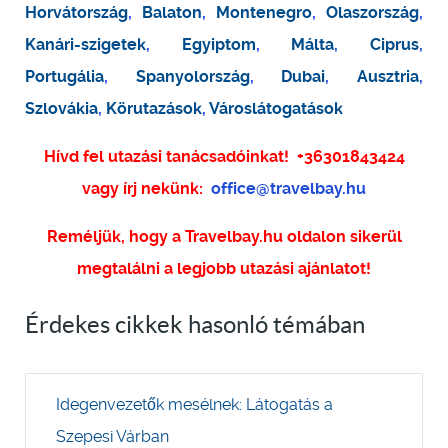
Horvátország
,
Balaton
,
Montenegro
,
Olaszország
,
Kanári-szigetek
,
Egyiptom
,
Málta
,
Ciprus
,
Portugália
,
Spanyolország
,
Dubai
,
Ausztria
,
Szlovákia
,
Körutazások
,
Városlátogatások
Hívd fel utazási tanácsadóinkat!
+36301843424
vagy írj nekünk:
office@travelbay.hu
Reméljük, hogy a Travelbay.hu oldalon sikerül
megtalálni a legjobb utazási ajánlatot!
Érdekes cikkek hasonló témában
Idegenvezetők mesélnek: Látogatás a
Szepesi Várban