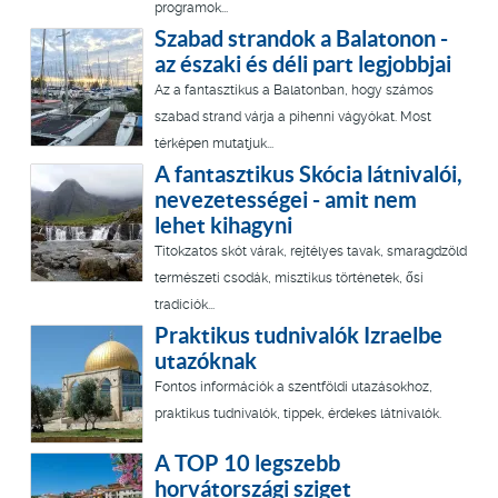
programok...
Szabad strandok a Balatonon -
az északi és déli part legjobbjai
Az a fantasztikus a Balatonban, hogy számos
szabad strand várja a pihenni vágyókat. Most
térképen mutatjuk...
A fantasztikus Skócia látnivalói,
nevezetességei - amit nem
lehet kihagyni
Titokzatos skót várak, rejtélyes tavak, smaragdzöld
természeti csodák, misztikus történetek, ősi
tradíciók...
Praktikus tudnivalók Izraelbe
utazóknak
Fontos információk a szentföldi utazásokhoz,
praktikus tudnivalók, tippek, érdekes látnivalók.
A TOP 10 legszebb
horvátországi sziget