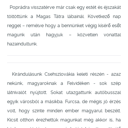
Poprádra visszatérve már csak egy estét és éjszakát
töltöttünk a Magas Tátra lábainál. Következő nap
reggel – remélve hogy a bennünket végig kísérő esőt
magunk után hagyjuk – közvetlen vonattal
hazaindultunk.
Kirándulásunk Csehszlovákia keleti részén - azaz
nekünk, magyaroknak a Felvidéken - sok szép
látnivalót nyújtott. Sokat utazgattunk autóbusszal
egyik városból a másikba. Furcsa, de mégis jó érzés
volt, hogy szinte minden ember magyarul beszélt.
Kicsit otthon érezhettük magunkat még akkor is, ha