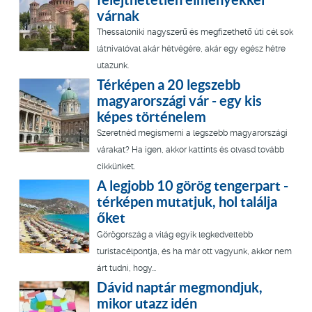
várnak
Thessaloniki nagyszerű és megfizethető úti cél sok
látnivalóval akár hétvégére, akár egy egész hétre
utazunk.
Térképen a 20 legszebb
magyarországi vár - egy kis
képes történelem
Szeretnéd megismerni a legszebb magyarországi
várakat? Ha igen, akkor kattints és olvasd tovább
cikkünket.
A legjobb 10 görög tengerpart -
térképen mutatjuk, hol találja
őket
Görögország a világ egyik legkedveltebb
turistacélpontja, és ha már ott vagyunk, akkor nem
árt tudni, hogy...
Dávid naptár megmondjuk,
mikor utazz idén