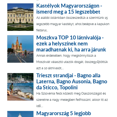
Kastélyok Magyarországon -
ismerd meg a 15 legszebbet
Az alábbi listánkban összeszedtük a szerintünk 15
legszebb magyar kastélyt, ahol belépve a kapukon
feltárul...
Moszkva TOP 10 látnivalója -
ezek a helyszínek nem
maradhatnak ki, ha arra járunk
Annak érdekében, hogy megkönnyítsük a
Moszkvát választó utazók dolgát, összegyűjtöttük
azt a 10 látnivalót,...
Trieszt strandjai - Bagno alla
Laterna, Bagno Ausonia, Bagno
da Sticco, Topolini
Ha Szlovénia felöl közelíti meg Olaszországot és
szeretne a nagy melegben felfrissülni, akkor itt az
idő,...
Magyarország 5 legjobb