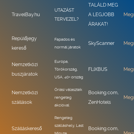
TALÁLD MEG
UTAZÁST
TravelBay.hu
A LEGJOBB
Meg
TERVEZEL?
ÁRAKAT!
Repülőjegy
Fapados és
SkyScanner
Meg
normál járatok
kereső
Európa,
Nemzetközi
FLiXBUS
Meg
Törökország,
buszjáratok
USA, 40+ ország
Óriási választék
Nemzetközi
Booking.com,
Meg
rengeteg
szállások
ZenHotels
akcióval
Rengeteg
szálláshely, Last
Szálláskereső
Booking.com,
Meg
Minute