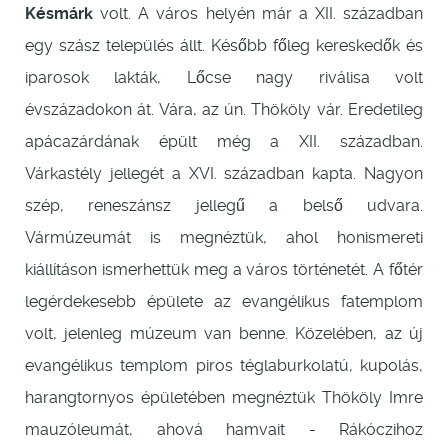
Késmárk
volt. A város helyén már a XII. században
egy szász település állt. Később főleg kereskedők és
iparosok lakták, Lőcse nagy riválisa volt
évszázadokon át. Vára, az ún. Thököly vár. Eredetileg
apácazárdának épült még a XII. században.
Várkastély jellegét a XVI. században kapta. Nagyon
szép, reneszánsz jellegű a belső udvara.
Vármúzeumát is megnéztük, ahol honismereti
kiállításon ismerhettük meg a város történetét. A főtér
legérdekesebb épülete az evangélikus fatemplom
volt, jelenleg múzeum van benne. Közelében, az új
evangélikus templom piros téglaburkolatú, kupolás,
harangtornyos épületében megnéztük Thököly Imre
mauzóleumát, ahová hamvait - Rákóczihoz