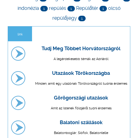
indonézia
repülés
Repülőtér
olcsó
1
1
1
repülőjegy
1
link
Tudj Meg Többet Horvátországról
A legérdekesebb témák az Adriáról
Utazások Törökországba
Minden, amit egy utazónak Törökországról tudnia érdemes
Görögországi utazások
Amit az Istenek földjéről tudni érdemes
Balatoni szállások
Balatonboglár, Siófok, Balatonlelle