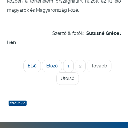
közben a történelem országhatárt húzott az itt élő
magyarok és Magyarország közé.
Szerző & fotók:
Sutusné Grébel
Irén
Első
Előző
1
2
Tovább
Utolsó
szlovákia