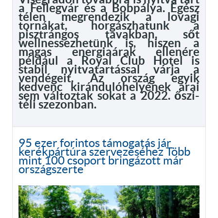
a Fellegvár és a Bobpálya. Egész
télen megrendezik a lovagi
tornákat, horgászhatunk a
pisztrángos tavakban, sőt
wellnessezhetünk is, hiszen a
magas energiaárak ellenére
például a Royal Club Hotel is
stabil nyitvatartással várja a
vendégeit. Az ország egyik
kedvenc kirándulóhelyének árai
sem változtak sokat a 2022. őszi-
téli szezonban.
95 ezer forintos támogatás jár
kerékpártúra szervezéséhez Több
mint 100 csoport bringázott már
országszerte