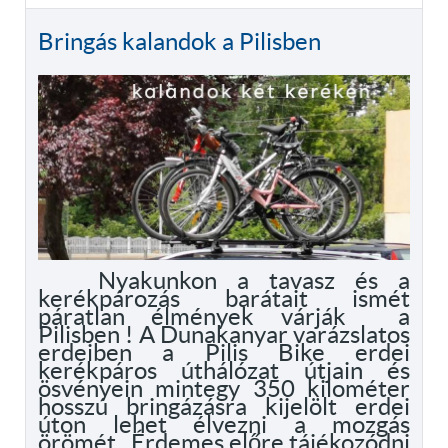
Bringás kalandok a Pilisben
Nyakunkon a tavasz és a
kerékpározás barátait ismét
páratlan élmények várják a
Pilisben ! A Dunakanyar varázslatos
erdeiben a Pilis Bike erdei
kerékpáros úthálózat útjain és
ösvényein mintegy 350 kilométer
hosszú bringázásra kijelölt erdei
úton lehet élvezni a mozgás
örömét. Érdemes előre tájékozódni