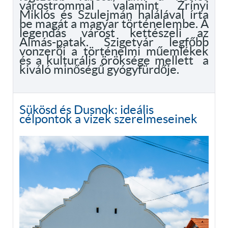
várostrommal valamint Zrínyi
Miklós és Szulejmán halálával írta
be magát a magyar történelembe. A
legendás várost kettészeli az
Almás-patak. Szigetvár legfőbb
vonzerői a történelmi műemlékek
és a kulturális öröksége mellett a
kiváló minőségű gyógyfürdője.
Sükösd és Dusnok: ideális
célpontok a vizek szerelmeseinek