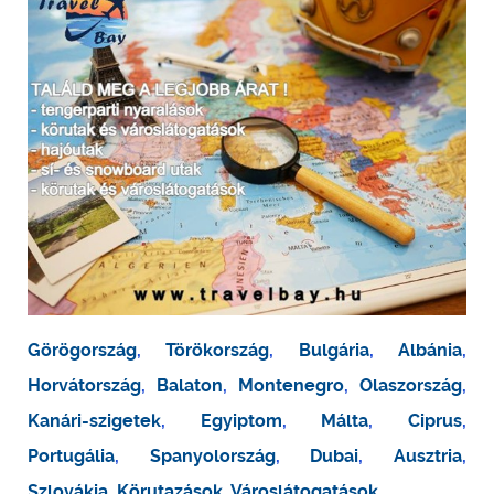
Görögország
,
Törökország
,
Bulgária
,
Albánia
,
Horvátország
,
Balaton
,
Montenegro
,
Olaszország
,
Kanári-szigetek
,
Egyiptom
,
Málta
,
Ciprus
,
Portugália
,
Spanyolország
,
Dubai
,
Ausztria
,
Szlovákia
,
Körutazások
,
Városlátogatások