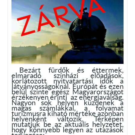
Bezárt fürdők és éttermek,
elmaradó színházi előadások,
korlátozott nyitvatartási idők a
látványosságoknál. Európát és ezen
belül szinte egész Magyarországot
érzékenyen érinti az energiaválság.
Nagyon sok helyen küzdenek a
magas számlákkal, a folyamat
turizmusra kiható mértéke azonban
helyenként változik. Térképen
mutatjuk be az aktuális helyzetet,
hogy könnyebb legyen az utazások