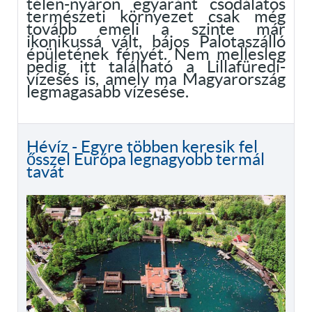
télen-nyáron egyaránt csodálatos
természeti környezet csak még
tovább emeli a szinte már
ikonikussá vált, bájos Palotaszálló
épületének fényét. Nem mellesleg
pedig itt található a Lillafüredi-
vízesés is, amely ma Magyarország
legmagasabb vízesése.
Hévíz - Egyre többen keresik fel
ősszel Európa legnagyobb termál
tavát