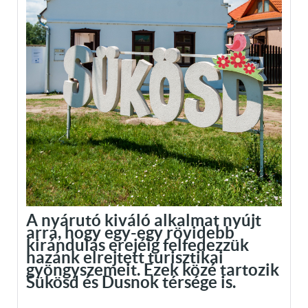
A nyárutó kiváló alkalmat nyújt
arra, hogy egy-egy rövidebb
kirándulás erejéig felfedezzük
hazánk elrejtett turisztikai
gyöngyszemeit. Ezek közé tartozik
Sükösd és Dusnok térsége is.