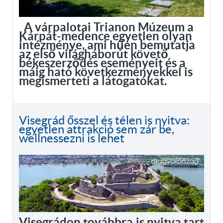
A várpalotai Trianon Múzeum a
Kárpát-medence egyetlen olyan
intézménye, ami hűen bemutatja
az első világháborút követő
békeszerződés eseményeit és a
máig ható következményekkel is
megismerteti a látogatókat.
Visegrád ősszel és télen is nyitva:
egyetlen attrakció sem zár be,
wellnessezni is lehet
Visegrádon továbbra is nyitva tart