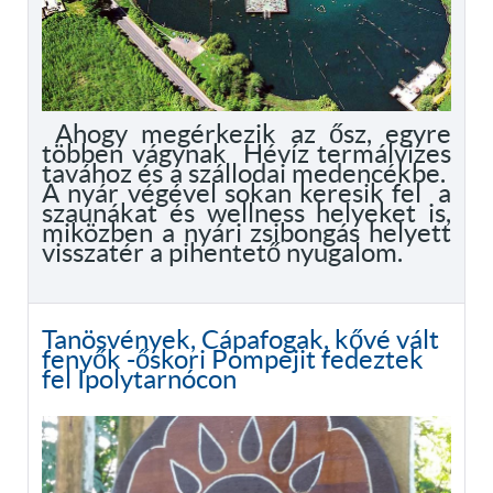
Ahogy megérkezik az ősz, egyre
többen vágynak Hévíz termálvizes
tavához és a szállodai medencékbe.
A nyár végével sokan keresik fel a
szaunákat és wellness helyeket is,
miközben a nyári zsibongás helyett
visszatér a pihentető nyugalom.
Tanösvények, Cápafogak, kővé vált
fenyők -őskori Pompejit fedeztek
fel Ipolytarnócon