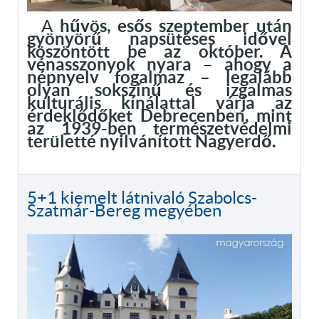
A
hűvös, esős szeptember után
gyönyörű napsütéses idővel
köszöntött be az október. A
vénasszonyok nyara – ahogy a
népnyelv fogalmaz – legalább
olyan sokszínű és izgalmas
kulturális kínálattal várja az
érdeklődőket Debrecenben, mint
az 1939-ben természetvédelmi
területté nyilvánított Nagyerdő.
5+1 kiemelt látnivaló Szabolcs-
Szatmár-Bereg megyében