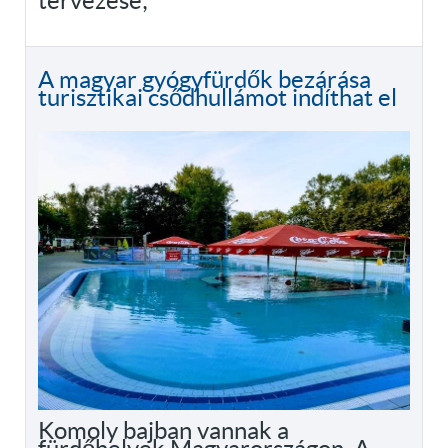
tervezése;
A magyar gyógyfürdők bezárása
turisztikai csődhullámot indíthat el
Komoly bajban vannak a