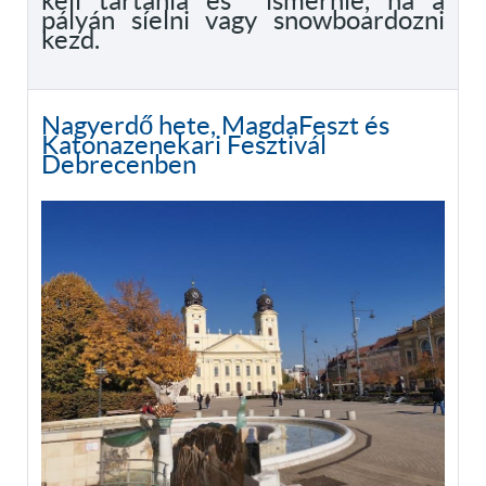
kell tartania és ismernie, ha a
pályán síelni vagy snowboardozni
kezd.
Nagyerdő hete, MagdaFeszt és
Katonazenekari Fesztivál
Debrecenben