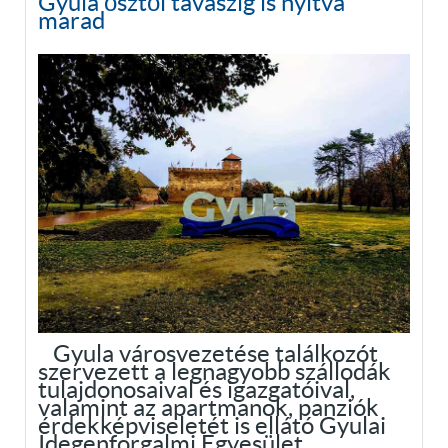
Gyula ősztől tavaszig is nyitva
marad
Gyula városvezetése találkozót
szervezett a legnagyobb szállodák
tulajdonosaival és igazgatóival,
valamint az apartmanok, panziók
érdekképviseletét is ellátó Gyulai
Idegenforgalmi Egyesület