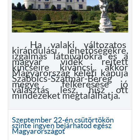
Ha valaki változatos
kirándulási lehetőségekre,
izgalmas látnivalókra és a
magyar vidék rejtett
kincseire kíváncsi, akkor
Magyarország keleti kapuja
Szabolcs-Szatmár-Bereg
megye felkeresése jó
választás lesz, hisz ott
mindezeket megtalálhatja.
Szeptember 22-én csütörtökön
szinte ingyen bejárhatod egész
Magyarországot