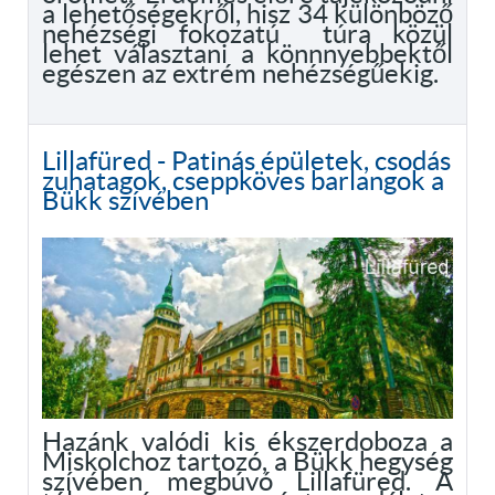
a lehetőségekről, hisz 34 különböző
nehézségi fokozatú túra közül
lehet választani a könnnyebbektől
egészen az extrém nehézségűekig.
Lillafüred - Patinás épületek, csodás
zuhatagok, cseppköves barlangok a
Bükk szívében
Hazánk valódi kis ékszerdoboza a
Miskolchoz tartozó, a Bükk hegység
szívében megbúvó Lillafüred. A