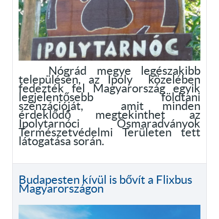
Nógrád megye legészakibb
településén, az Ipoly közelében
fedezték fel Magyarország egyik
legjelentősebb földtani
szenzációját, amit minden
érdeklődő megtekinthet az
Ipolytarnóci Ősmaradványok
Természetvédelmi Területen tett
látogatása során.
Budapesten kívül is bővít a Flixbus
Magyarországon