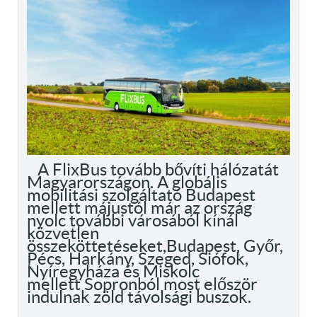
A FlixBus tovább bővíti hálózatát
Magyarországon. A globális
mobilitási szolgáltató Budapest
mellett májustól már az ország
nyolc további városából kínál
közvetlen
összeköttetéseket,Budapest, Győr,
Pécs, Harkány, Szeged, Siófok,
Nyíregyháza és Miskolc
mellett Sopronból most először
indulnak zöld távolsági buszok.