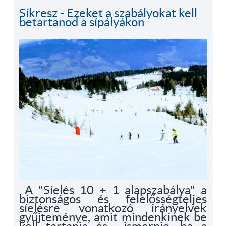
Síkresz - Ezeket a szabályokat kell
betartanod a sípályákon
A "Síelés 10 + 1 alapszabálya" a
biztonságos és felelősségteljes
síelésre vonatkozó irányelvek
gyűjteménye, amit mindenkinek be