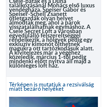
Csele-patak és a Duna
találkozásánál Mohács első luxus
vendégháza. Speiser Gábor és
Speiser-Schell Zsanett
ötletgazdák olyan helyet
álmodtak meg, ahol a párok
visszatalálhatnak egymáshoz. A
Csele Secret Loft a városban
egyedülálló felszereltséggel
rendelkezik, a hölgyek pedig egy
exkluzív kimonót ölthetnek
magukra ott tartózkodásuk alatt.
A kivitelezés már a végéhez
közeledik, március 1-től pedig
mindenki előtt nyitva áll majd a
különleges loft ház.
Térképen is mutatjuk a rezsiválság
miatt bezáró helyeket