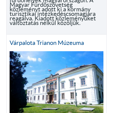
fürdőhelyek Magyarországon. A
Magyar Fürdőszövetség
közleményt adott ki a kormány
turisztikai intézkedéscsomagjára
reagálva. Kiadott közleményüket
változtatás nélkül közöljük.
Várpalota Trianon Múzeuma