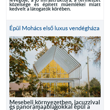
közelsége és épített műemlékei miatt
kedvelt a látogatók körében.
Épül Mohács első luxus vendégháza
Mesebeli környezetben, jacuzzival
és panorámaablakokkal épül a