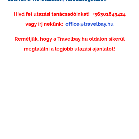
Hívd fel utazási tanácsadóinkat!
+36301843424
vagy írj nekünk:
office@travelbay.hu
Reméljük, hogy a Travelbay.hu oldalon sikerül
megtalálni a legjobb utazási ajánlatot!