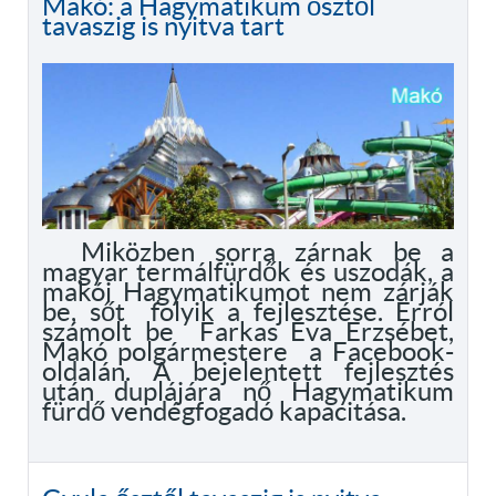
Makó: a Hagymatikum ősztől
tavaszig is nyitva tart
Miközben sorra zárnak be a
magyar termálfürdők és uszodák, a
makói Hagymatikumot nem zárják
be, sőt folyik a fejlesztése. Erról
számolt be Farkas Éva Erzsébet,
Makó polgármestere a Facebook-
oldalán. A bejelentett fejlesztés
után duplájára nő Hagymatikum
fürdő vendégfogadó kapacitása.