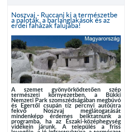
Noszvaj - Ruccanj ki a természetbe
a paloták, a barlanglakások és az
erdei faházak falujába!
A szemet gyönyörködtetően szép
természeti környezetben, a Bükki
Nemzeti Park szomszédságában megbúvó
és Egertől csupán tíz percnyi autóútra
fekvő Noszvaj meglátogatását
mindenképp érdemes beiktatnunk a
programba, ha az Északi-középhegység
vidékein járunk. A település a friss
levegője, a jó infrastruktúra, a természet