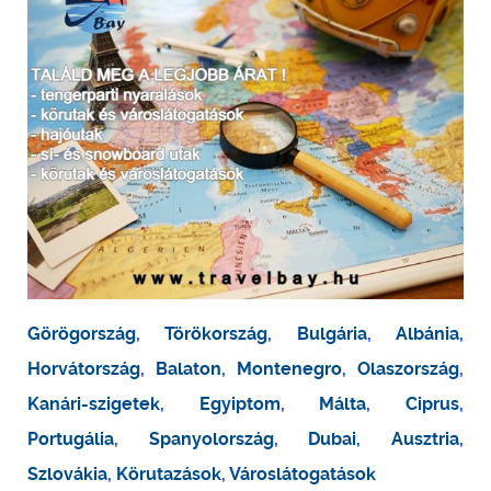
Görögország
,
Törökország
,
Bulgária
,
Albánia
,
Horvátország
,
Balaton
,
Montenegro
,
Olaszország
,
Kanári-szigetek
,
Egyiptom
,
Málta
,
Ciprus
,
Portugália
,
Spanyolország
,
Dubai
,
Ausztria
,
Szlovákia
,
Körutazások
,
Városlátogatások