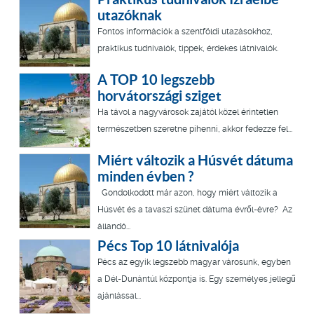
utazóknak
Fontos információk a szentföldi utazásokhoz,
praktikus tudnivalók, tippek, érdekes látnivalók.
A TOP 10 legszebb
horvátországi sziget
Ha távol a nagyvárosok zajától közel érintetlen
természetben szeretne pihenni, akkor fedezze fel...
Miért változik a Húsvét dátuma
minden évben ?
Gondolkodott már azon, hogy miért változik a
Húsvét és a tavaszi szünet dátuma évről-évre? Az
állandó...
Pécs Top 10 látnivalója
Pécs az egyik legszebb magyar városunk, egyben
a Dél-Dunántúl központja is. Egy személyes jellegű
ajánlással...