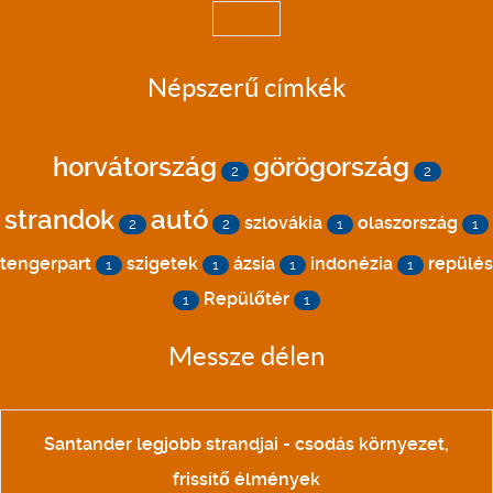
Népszerű címkék
horvátország
görögország
2
2
strandok
autó
szlovákia
olaszország
2
2
1
1
tengerpart
szigetek
ázsia
indonézia
repülés
1
1
1
1
Repülőtér
1
1
Messze délen
Santander legjobb strandjai - csodás környezet,
frissítő élmények