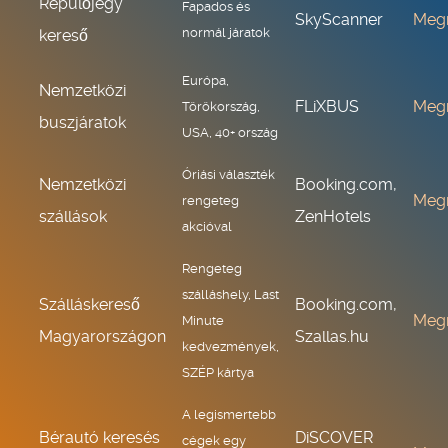
Repülőjegy
Fapados és
SkyScanner
Meg
normál járatok
kereső
Európa,
Nemzetközi
FLiXBUS
Meg
Törökország,
buszjáratok
USA, 40+ ország
Óriási választék
Nemzetközi
Booking.com,
Meg
rengeteg
szállások
ZenHotels
akcióval
Rengeteg
szálláshely, Last
Szálláskereső
Booking.com,
Meg
Minute
Magyarországon
Szallas.hu
kedvezmények,
SZÉP kártya
A legismertebb
Bérautó keresés
DiSCOVER
cégek egy