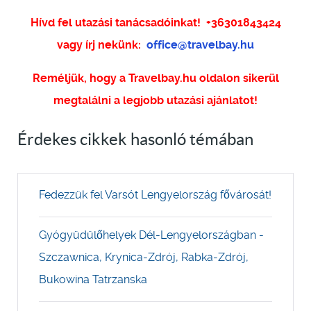
Hívd fel utazási tanácsadóinkat!
+36301843424
vagy írj nekünk:
office@travelbay.hu
Reméljük, hogy a Travelbay.hu oldalon sikerül
megtalálni a legjobb utazási ajánlatot!
Érdekes cikkek hasonló témában
Fedezzük fel Varsót Lengyelország fővárosát!
Gyógyüdülőhelyek Dél-Lengyelországban -
Szczawnica, Krynica-Zdrój, Rabka-Zdrój,
Bukowina Tatrzanska