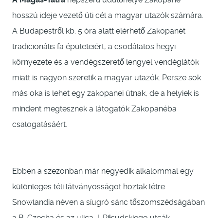
hosszú ideje vezető úti cél a magyar utazók számára.
A Budapestről kb. 5 óra alatt elérhető Zakopanét
tradicionális fa épületeiért, a csodálatos hegyi
környezete és a vendégszerető lengyel vendéglátók
miatt is nagyon szeretik a magyar utazók. Persze sok
más oka is lehet egy zakopanei útnak, de a helyiek is
mindent megtesznek a látogatók Zakopanéba
csalogatásáért.
Ebben a szezonban már negyedik alkalommal egy
különleges téli látványosságot hoztak létre
Snowlandia néven a síugró sánc tőszomszédságában
a B. Czecha és az ulica J. Piłsudskiego utcák