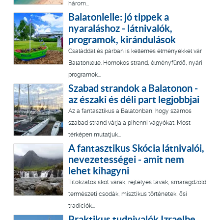
három...
Balatonlelle: jó tippek a
nyaraláshoz - látnivalók,
programok, kirándulások
Családdal és párban is kellemes élményekkel vár
Balatonlelle. Homokos strand, élményfürdő, nyári
programok...
Szabad strandok a Balatonon -
az északi és déli part legjobbjai
Az a fantasztikus a Balatonban, hogy számos
szabad strand várja a pihenni vágyókat. Most
térképen mutatjuk...
A fantasztikus Skócia látnivalói,
nevezetességei - amit nem
lehet kihagyni
Titokzatos skót várak, rejtélyes tavak, smaragdzöld
természeti csodák, misztikus történetek, ősi
tradíciók...
Praktikus tudnivalók Izraelbe