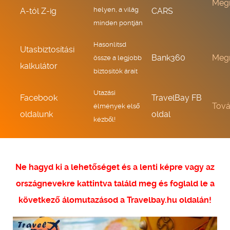
Meg
helyen, a világ
A-tól Z-ig
CARS
minden pontján
Hasonlítsd
Utasbiztosítási
Bank360
Meg
össze a legjobb
kalkulátor
biztosítók árait
Utazási
Facebook
TravelBay FB
Tov
élmények első
oldalunk
oldal
kézből!
Ne hagyd ki a lehetőséget és a lenti képre vagy az
országnevekre kattintva találd meg és foglald le a
következő álomutazásod a Travelbay.hu oldalán!