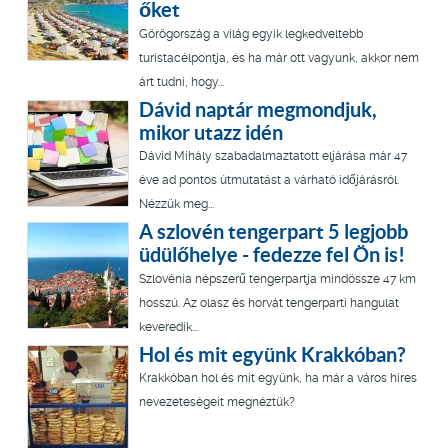
őket
Görögország a világ egyik legkedveltebb
turistacélpontja, és ha már ott vagyunk, akkor nem
árt tudni, hogy...
Dávid naptár megmondjuk,
mikor utazz idén
Dávid Mihály szabadalmaztatott eljárása már 47
éve ad pontos útmutatást a várható időjárásról.
Nézzük meg...
A szlovén tengerpart 5 legjobb
üdülőhelye - fedezze fel Ön is!
Szlovénia népszerű tengerpartja mindössze 47 km
hosszú. Az olasz és horvát tengerparti hangulat
keveredik...
Hol és mit együnk Krakkóban?
Krakkóban hol és mit együnk, ha már a város híres
nevezeteségeit megnéztük?