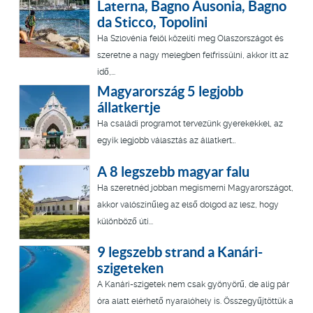
Laterna, Bagno Ausonia, Bagno
da Sticco, Topolini
Ha Szlovénia felöl közelíti meg Olaszországot és
szeretne a nagy melegben felfrissülni, akkor itt az
idő,...
Magyarország 5 legjobb
állatkertje
Ha családi programot tervezünk gyerekekkel, az
egyik legjobb választás az állatkert…
A 8 legszebb magyar falu
Ha szeretnéd jobban megismerni Magyarországot,
akkor valószínűleg az első dolgod az lesz, hogy
különböző úti...
9 legszebb strand a Kanári-
szigeteken
A Kanári-szigetek nem csak gyönyörű, de alig pár
óra alatt elérhető nyaralóhely is. Összegyűjtöttük a