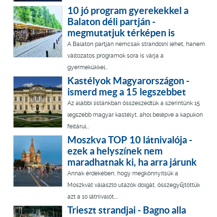
10 jó program gyerekekkel a
Balaton déli partján -
megmutatjuk térképen is
A Balaton partján nemcsak strandolni lehet, hanem
változatos programok sora is várja a
gyermekükkel...
Kastélyok Magyarországon -
ismerd meg a 15 legszebbet
Az alábbi listánkban összeszedtük a szerintünk 15
legszebb magyar kastélyt, ahol belépve a kapukon
feltárul...
Moszkva TOP 10 látnivalója -
ezek a helyszínek nem
maradhatnak ki, ha arra járunk
Annak érdekében, hogy megkönnyítsük a
Moszkvát választó utazók dolgát, összegyűjtöttük
azt a 10 látnivalót,...
Trieszt strandjai - Bagno alla