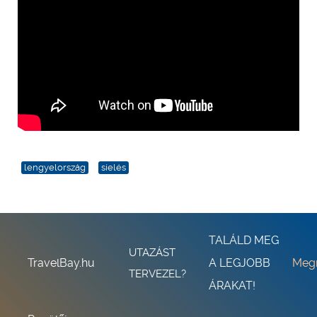
lengyelország
síelés
TALÁLD MEG
UTAZÁST
TravelBay.hu
A LEGJOBB
Meg
TERVEZEL?
ÁRAKAT!