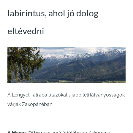
labirintus, ahol jó dolog
eltévedni
A Lengyel Tátrába utazókat újabb téli látványosságok
várják Zakopánéban.
A Magas-Tátra
népszerű üdülőhelye Zakopane