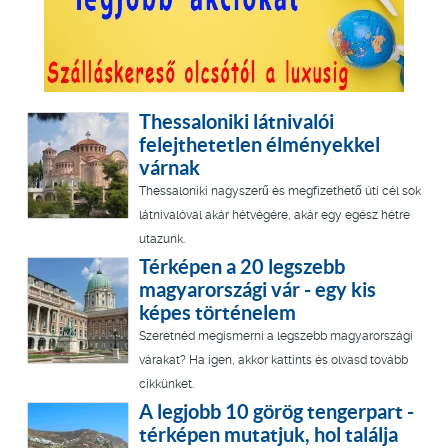
Thessaloniki látnivalói
felejthetetlen élményekkel
várnak
Thessaloniki nagyszerű és megfizethető úti cél sok
látnivalóval akár hétvégére, akár egy egész hétre
utazunk.
Térképen a 20 legszebb
magyarországi vár - egy kis
képes történelem
Szeretnéd megismerni a legszebb magyarországi
várakat? Ha igen, akkor kattints és olvasd tovább
cikkünket.
A legjobb 10 görög tengerpart -
térképen mutatjuk, hol találja