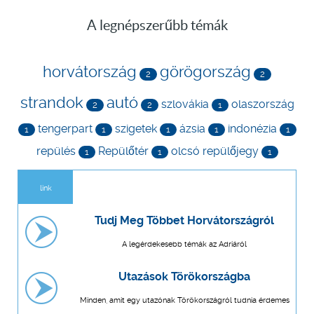
A legnépszerűbb témák
horvátország
görögország
2
2
strandok
autó
szlovákia
olaszország
2
2
1
tengerpart
szigetek
ázsia
indonézia
1
1
1
1
1
repülés
Repülőtér
olcsó repülőjegy
1
1
1
link
Tudj Meg Többet Horvátországról
A legérdekesebb témák az Adriáról
Utazások Törökországba
Minden, amit egy utazónak Törökországról tudnia érdemes