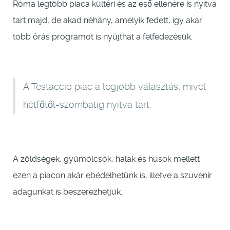
Róma legtöbb piaca kültéri és az eső ellenére is nyitva
tart majd, de akad néhány, amelyik fedett, így akár
több órás programot is nyújthat a felfedezésük.
A Testaccio piac a legjobb választás, mivel
hétfőtől-szombatig nyitva tart.
A zöldségek, gyümölcsök, halak és húsok mellett
ezen a piacon akár ebédelhetünk is, illetve a szuvenír
adagunkat is beszerezhetjük.