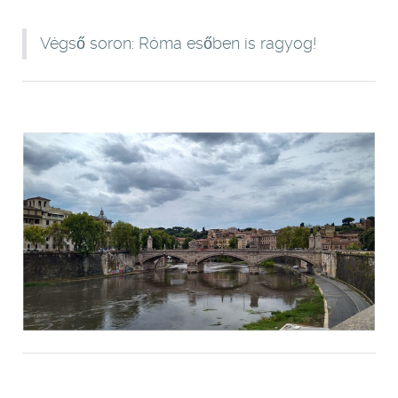
Végső soron: Róma esőben is ragyog!