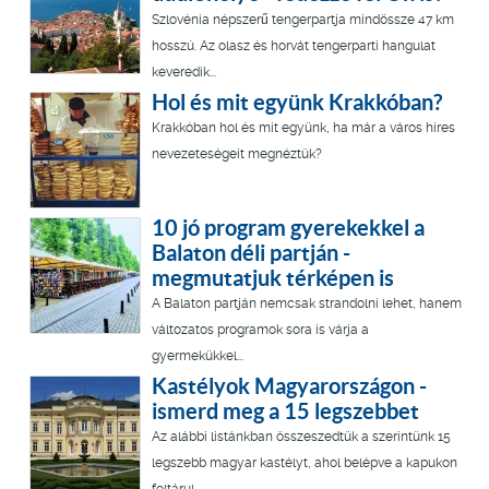
Szlovénia népszerű tengerpartja mindössze 47 km
hosszú. Az olasz és horvát tengerparti hangulat
keveredik...
Hol és mit együnk Krakkóban?
Krakkóban hol és mit együnk, ha már a város híres
nevezeteségeit megnéztük?
10 jó program gyerekekkel a
Balaton déli partján -
megmutatjuk térképen is
A Balaton partján nemcsak strandolni lehet, hanem
változatos programok sora is várja a
gyermekükkel...
Kastélyok Magyarországon -
ismerd meg a 15 legszebbet
Az alábbi listánkban összeszedtük a szerintünk 15
legszebb magyar kastélyt, ahol belépve a kapukon
feltárul...