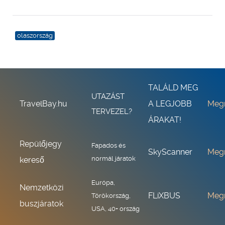
olaszország
TALÁLD MEG
UTAZÁST
TravelBay.hu
A LEGJOBB
Meg
TERVEZEL?
ÁRAKAT!
Repülőjegy
Fapados és
SkyScanner
Meg
normál járatok
kereső
Európa,
Nemzetközi
FLiXBUS
Meg
Törökország,
buszjáratok
USA, 40+ ország