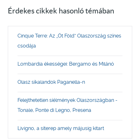
Érdekes cikkek hasonló témában
Cinque Terre: Az „Öt Föld” Olaszország színes
csodája
Lombardia ékességei: Bergamo és Milánó
Olasz síkalandok Paganella-n
Felejthetetlen síélmények Olaszországban -
Tonale, Ponte di Legno, Presena
Livigno, a síterep amely májusig kitart