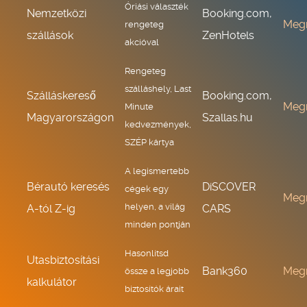
Óriási választék
Nemzetközi
Booking.com,
Meg
rengeteg
szállások
ZenHotels
akcióval
Rengeteg
szálláshely, Last
Szálláskereső
Booking.com,
Meg
Minute
Magyarországon
Szallas.hu
kedvezmények,
SZÉP kártya
A legismertebb
Bérautó keresés
DiSCOVER
cégek egy
Meg
helyen, a világ
A-tól Z-ig
CARS
minden pontján
Hasonlítsd
Utasbiztosítási
Bank360
Meg
össze a legjobb
kalkulátor
biztosítók árait