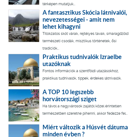
térképen mutatjuk...
A fantasztikus Skócia látnivalói,
nevezetességei - amit nem
lehet kihagyni
Titokzatos skót várak, rejtélyes tavak, smaragdzöld
természeti csodák, misztikus történetek, ősi
tradíciók...
Praktikus tudnivalók Izraelbe
utazóknak
Fontos információk a szentföldi utazásokhoz,
praktikus tudnivalók, tippek, érdekes látnivalók.
A TOP 10 legszebb
horvátországi sziget
Ha távol a nagyvárosok zajától közel érintetlen
természetben szeretne pihenni, akkor fedezze fel...
Miért változik a Húsvét dátuma
minden évben ?