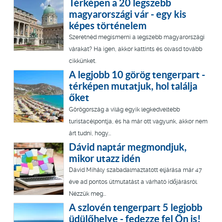
Térképen a 20 legszebb
magyarországi vár - egy kis
képes történelem
Szeretnéd megismerni a legszebb magyarországi
várakat? Ha igen, akkor kattints és olvasd tovább
cikkünket.
A legjobb 10 görög tengerpart -
térképen mutatjuk, hol találja
őket
Görögország a világ egyik legkedveltebb
turistacélpontja, és ha már ott vagyunk, akkor nem
árt tudni, hogy...
Dávid naptár megmondjuk,
mikor utazz idén
Dávid Mihály szabadalmaztatott eljárása már 47
éve ad pontos útmutatást a várható időjárásról.
Nézzük meg...
A szlovén tengerpart 5 legjobb
üdülőhelye - fedezze fel Ön is!