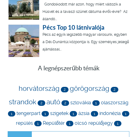
Gondolkodott már azon, hogy miért változik a
Húsvét és a tavaszi szünet dátuma évről-évre? Az
állandó...
Pécs Top 10 látnivalója
Pécs az egyik legszebb magyar városunk, egyben
a Dél-Dunántúl központja is. Egy személyes jellegű
ajánlással...
A legnépszerűbb témák
horvátország
görögország
2
2
strandok
autó
szlovákia
olaszország
2
2
1
tengerpart
szigetek
ázsia
indonézia
1
1
1
1
1
repülés
Repülőtér
olcsó repülőjegy
1
1
1