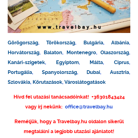
Görögország
,
Törökország
,
Bulgária
,
Albánia
,
Horvátország
,
Balaton
,
Montenegro
,
Olaszország
,
Kanári-szigetek
,
Egyiptom
,
Málta
,
Ciprus
,
Portugália
,
Spanyolország
,
Dubai
,
Ausztria
,
Szlovákia
,
Körutazások
,
Városlátogatások
Hívd fel utazási tanácsadóinkat!
+36301843424
vagy írj nekünk:
office@travelbay.hu
Reméljük, hogy a Travelbay.hu oldalon sikerül
megtalálni a legjobb utazási ajánlatot!