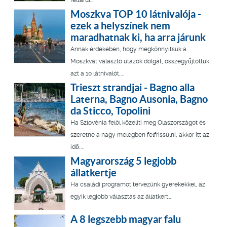
Moszkva TOP 10 látnivalója -
ezek a helyszínek nem
maradhatnak ki, ha arra járunk
Annak érdekében, hogy megkönnyítsük a
Moszkvát választó utazók dolgát, összegyűjtöttük
azt a 10 látnivalót,...
Trieszt strandjai - Bagno alla
Laterna, Bagno Ausonia, Bagno
da Sticco, Topolini
Ha Szlovénia felöl közelíti meg Olaszországot és
szeretne a nagy melegben felfrissülni, akkor itt az
idő,...
Magyarország 5 legjobb
állatkertje
Ha családi programot tervezünk gyerekekkel, az
egyik legjobb választás az állatkert…
A 8 legszebb magyar falu