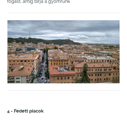
fogást, amíg bírja a gyomrunk.
4 - Fedett piacok