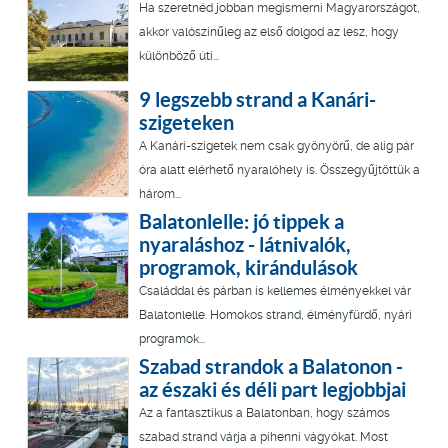
Ha szeretnéd jobban megismerni Magyarországot,
akkor valószínűleg az első dolgod az lesz, hogy
különböző úti...
9 legszebb strand a Kanári-
szigeteken
A Kanári-szigetek nem csak gyönyörű, de alig pár
óra alatt elérhető nyaralóhely is. Összegyűjtöttük a
három...
Balatonlelle: jó tippek a
nyaraláshoz - látnivalók,
programok, kirándulások
Családdal és párban is kellemes élményekkel vár
Balatonlelle. Homokos strand, élményfürdő, nyári
programok...
Szabad strandok a Balatonon -
az északi és déli part legjobbjai
Az a fantasztikus a Balatonban, hogy számos
szabad strand várja a pihenni vágyókat. Most