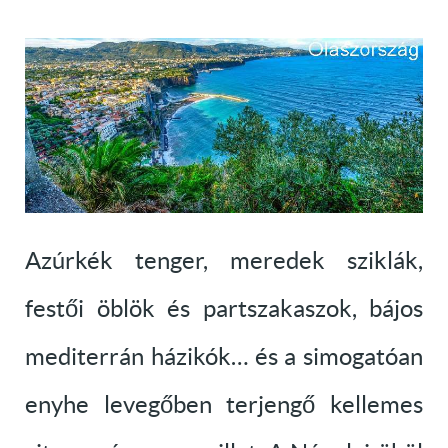
Azúrkék tenger, meredek sziklák,
festői öblök és partszakaszok, bájos
mediterrán házikók… és a simogatóan
enyhe levegőben terjengő kellemes