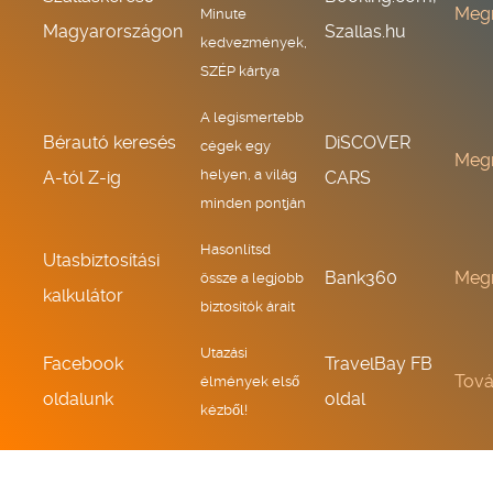
Meg
Minute
Magyarországon
Szallas.hu
kedvezmények,
SZÉP kártya
A legismertebb
Bérautó keresés
DiSCOVER
cégek egy
Meg
helyen, a világ
A-tól Z-ig
CARS
minden pontján
Hasonlítsd
Utasbiztosítási
Bank360
Meg
össze a legjobb
kalkulátor
biztosítók árait
Utazási
Facebook
TravelBay FB
Tov
élmények első
oldalunk
oldal
kézből!