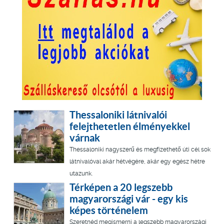
Thessaloniki látnivalói
felejthetetlen élményekkel
várnak
Thessaloniki nagyszerű és megfizethető úti cél sok
látnivalóval akár hétvégére, akár egy egész hétre
utazunk.
Térképen a 20 legszebb
magyarországi vár - egy kis
képes történelem
Szeretnéd megismerni a legszebb magyarországi