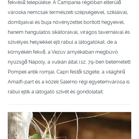
fekvésű települése. A Campania régióban elterülő
városka nemcsak természeti szépségeivel, szikláival,
dombjaival és buja növényzettel borított hegyeivel,
hanem hangulatos sikátoraival, virágos tavernáival és
szívélyes helyiekkel ejti rabul a látogatókat, de a
környékén fekvő, a Vezúv árnyékában megbúvó
nyüzsgő Nápoly, a vulkán által i.sz. 79-ben betemetett
Pompeii antik romjai, Capri festői szigete, a világhírű
Amalfi-part és a közeli Salerno régi egyetemvárosa is
rabul ejtik a látogató szívét és gondolatait.