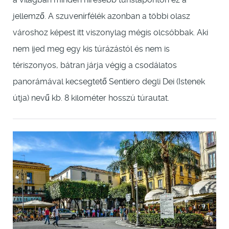
jellemző. A szuvenírfélék azonban a többi olasz
városhoz képest itt viszonylag mégis olcsóbbak. Aki
nem ijed meg egy kis túrázástól és nem is
tériszonyos, bátran járja végig a csodálatos
panorámával kecsegtető Sentiero degli Dei (Istenek
útja) nevű kb. 8 kilométer hosszú túrautat.