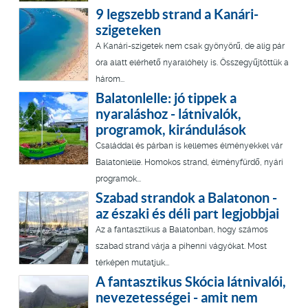
9 legszebb strand a Kanári-
szigeteken
A Kanári-szigetek nem csak gyönyörű, de alig pár
óra alatt elérhető nyaralóhely is. Összegyűjtöttük a
három...
Balatonlelle: jó tippek a
nyaraláshoz - látnivalók,
programok, kirándulások
Családdal és párban is kellemes élményekkel vár
Balatonlelle. Homokos strand, élményfürdő, nyári
programok...
Szabad strandok a Balatonon -
az északi és déli part legjobbjai
Az a fantasztikus a Balatonban, hogy számos
szabad strand várja a pihenni vágyókat. Most
térképen mutatjuk...
A fantasztikus Skócia látnivalói,
nevezetességei - amit nem