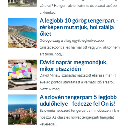
várakat? Ha igen, akkor kattints és olvasd tovább
cikkünket.
A legjobb 10 görög tengerpart -
térképen mutatjuk, hol találja
őket
Görögország a világ egyik legkedveltebb
turistacélpontja, és ha már ott vagyunk, akkor nem
árt tudni, hogy...
Dávid naptár megmondjuk,
mikor utazz idén
Dávid Mihály szabadalmaztatott eljárása már 47
éve ad pontos útmutatást a várható időjárásról.
Nézzük meg...
A szlovén tengerpart 5 legjobb
üdülőhelye - fedezze fel Ön is!
Szlovénia népszerű tengerpartja mindössze 47 km
hosszú. Az olasz és horvát tengerparti hangulat
keveredik...