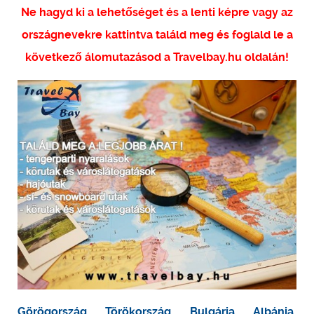
Ne hagyd ki a lehetőséget és a lenti képre vagy az
országnevekre kattintva találd meg és foglald le a
következő álomutazásod a Travelbay.hu oldalán!
Görögország
,
Törökország
,
Bulgária
,
Albánia
,