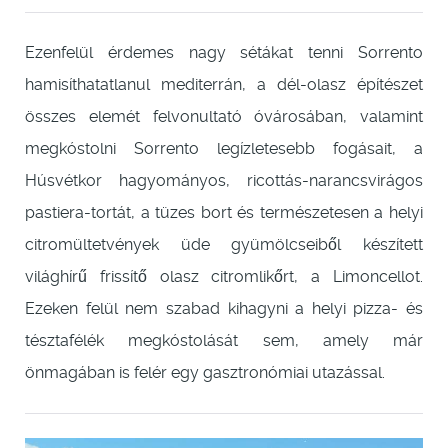
Ezenfelül érdemes nagy sétákat tenni Sorrento
hamisíthatatlanul mediterrán, a dél-olasz építészet
összes elemét felvonultató óvárosában, valamint
megkóstolni Sorrento legízletesebb fogásait, a
Húsvétkor hagyományos, ricottás-narancsvirágos
pastiera-tortát, a tüzes bort és természetesen a helyi
citromültetvények üde gyümölcseiből készített
világhírű frissítő olasz citromlikőrt, a Limoncellot.
Ezeken felül nem szabad kihagyni a helyi pizza- és
tésztafélék megkóstolását sem, amely már
önmagában is felér egy gasztronómiai utazással.