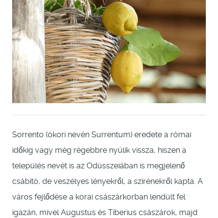
Sorrento (ókori nevén Surrentum) eredete a római
időkig vagy még régebbre nyúlik vissza, hiszen a
település nevét is az Odüsszeiában is megjelenő
csábító, de veszélyes lényekről, a szirénekről kapta. A
város fejlődése a korai császárkorban lendült fel
igazán, mivel Augustus és Tiberius császárok, majd