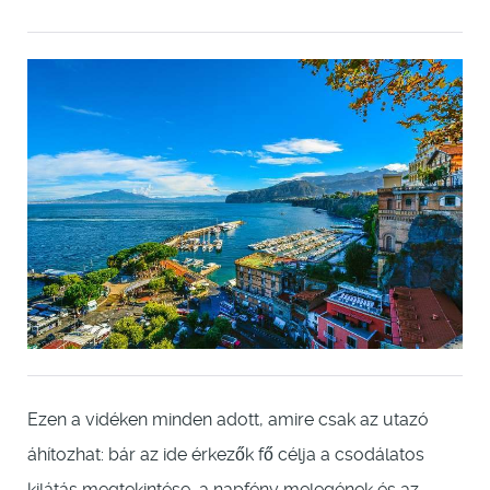
Ezen a vidéken minden adott, amire csak az utazó
áhítozhat: bár az ide érkezők fő célja a csodálatos
kilátás megtekintése, a napfény melegének és az