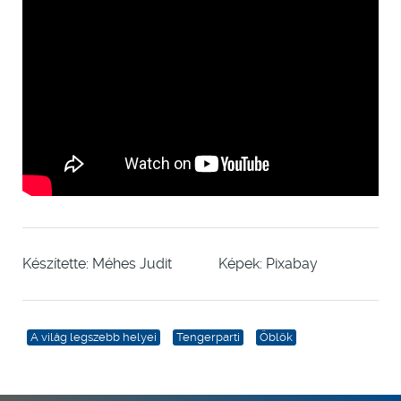
Készítette: Méhes Judit Képek: Pixabay
A világ legszebb helyei
Tengerparti
Öblök