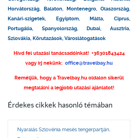
Horvátország
,
Balaton
,
Montenegro
,
Olaszország
,
Kanári-szigetek
,
Egyiptom
,
Málta
,
Ciprus
,
Portugália
,
Spanyolország
,
Dubai
,
Ausztria
,
Szlovákia
,
Körutazások
,
Városlátogatások
Hívd fel utazási tanácsadóinkat!
+36301843424
vagy írj nekünk:
office@travelbay.hu
Reméljük, hogy a Travelbay.hu oldalon sikerül
megtalálni a legjobb utazási ajánlatot!
Érdekes cikkek hasonló témában
Nyaralás Szlovénia mesés tengerpartján,