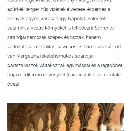
azúrkék tenger hűs vizének élvezete, érdemes a
környék egyéb városait, így Nápolyt, Salernót,
valamint a Vezúv környékét is felfedezni. Sorrento
strandjai nemcsak szépek és tiszták, hanem
változatosak is: sziklás, kavicsos és homokos (sőt, ott
van Mergellina feketehomokos strandja)
partszakaszok váltakoznak egymással és a legtöbbet
buja mediterrán növényzet (narancsfák és citromfák)
övezi.