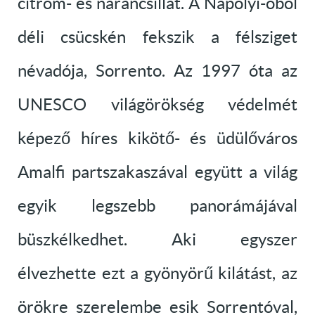
citrom- és narancsillat. A Nápolyi-öböl
déli csücskén fekszik a félsziget
névadója, Sorrento. Az 1997 óta az
UNESCO világörökség védelmét
képező híres kikötő- és üdülőváros
Amalfi partszakaszával együtt a világ
egyik legszebb panorámájával
büszkélkedhet. Aki egyszer
élvezhette ezt a gyönyörű kilátást, az
örökre szerelembe esik Sorrentóval,