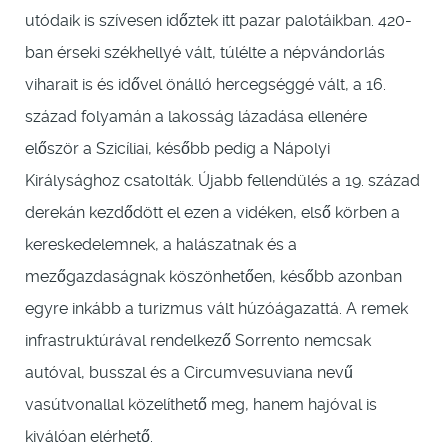
utódaik is szívesen időztek itt pazar palotáikban. 420-
ban érseki székhellyé vált, túlélte a népvándorlás
viharait is és idővel önálló hercegséggé vált, a 16.
század folyamán a lakosság lázadása ellenére
először a Szicíliai, később pedig a Nápolyi
Királysághoz csatolták. Újabb fellendülés a 19. század
derekán kezdődött el ezen a vidéken, első körben a
kereskedelemnek, a halászatnak és a
mezőgazdaságnak köszönhetően, később azonban
egyre inkább a turizmus vált húzóágazattá. A remek
infrastruktúrával rendelkező Sorrento nemcsak
autóval, busszal és a Circumvesuviana nevű
vasútvonallal közelíthető meg, hanem hajóval is
kiválóan elérhető.