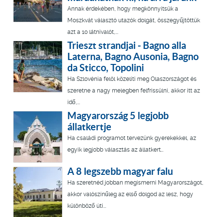
Annak érdekében, hogy megkönnyítsük a
Moszkvát választó utazók dolgát, összegyűjtöttük
azt a 10 látnivalót,...
Trieszt strandjai - Bagno alla
Laterna, Bagno Ausonia, Bagno
da Sticco, Topolini
Ha Szlovénia felöl közelíti meg Olaszországot és
szeretne a nagy melegben felfrissülni, akkor itt az
idő,...
Magyarország 5 legjobb
állatkertje
Ha családi programot tervezünk gyerekekkel, az
egyik legjobb választás az állatkert…
A 8 legszebb magyar falu
Ha szeretnéd jobban megismerni Magyarországot,
akkor valószínűleg az első dolgod az lesz, hogy
különböző úti...