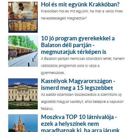
Hol és mit együnk Krakkóban?
Krakkóban hol és mit együnk, ha már a város híres
nevezeteségeit megnéztük?
10 jó program gyerekekkel a
Balaton déli partján -
megmutatjuk térképen is
A Balaton partján nemcsak strandolni lehet, hanem
változatos programok sora is várja a
gyermekükkel...
Kastélyok Magyarországon -
ismerd meg a 15 legszebbet
Az alábbi listánkban összeszedtük a szerintünk 15
legszebb magyar kastélyt, ahol belépve a kapukon
feltárul...
Moszkva TOP 10 látnivalója -
ezek a helyszínek nem
maradhatnak ki, ha arra járunk