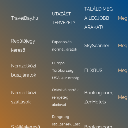
TALÁLD MEG
UTAZÁST
TravelBay.hu
A LEGJOBB
Meg
TERVEZEL?
ÁRAKAT!
Repülőjegy
Fapados és
SkyScanner
Meg
normál járatok
kereső
Európa,
Nemzetközi
FLiXBUS
Meg
Törökország,
buszjáratok
USA, 40+ ország
Óriási választék
Nemzetközi
Booking.com,
Meg
rengeteg
szállások
ZenHotels
akcióval
Rengeteg
szálláshely, Last
Szálláskereső
Booking.com,