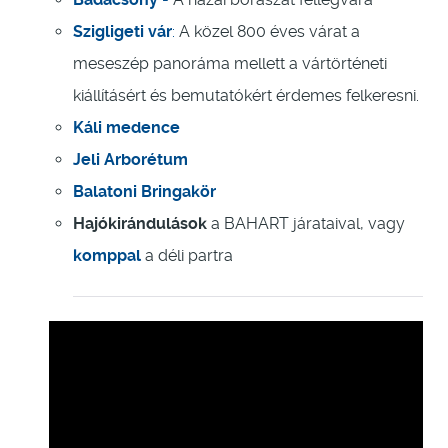
Szigligeti vár
:
A közel 800 éves várat a
meseszép panoráma mellett a vártörténeti
kiállításért és bemutatókért érdemes felkeresni.
Káli medence
Jeli Arborétum
Balatoni Bringakör
Hajókirándulások
a BAHART járataival, vagy
komppal
a déli partra