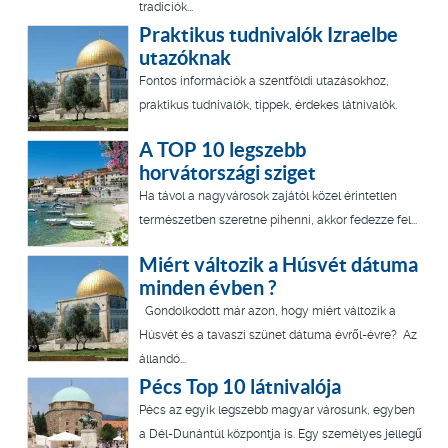
tradíciók...
Praktikus tudnivalók Izraelbe
utazóknak
Fontos információk a szentföldi utazásokhoz,
praktikus tudnivalók, tippek, érdekes látnivalók.
A TOP 10 legszebb
horvátországi sziget
Ha távol a nagyvárosok zajától közel érintetlen
természetben szeretne pihenni, akkor fedezze fel...
Miért változik a Húsvét dátuma
minden évben ?
Gondolkodott már azon, hogy miért változik a
Húsvét és a tavaszi szünet dátuma évről-évre? Az
állandó...
Pécs Top 10 látnivalója
Pécs az egyik legszebb magyar városunk, egyben
a Dél-Dunántúl központja is. Egy személyes jellegű