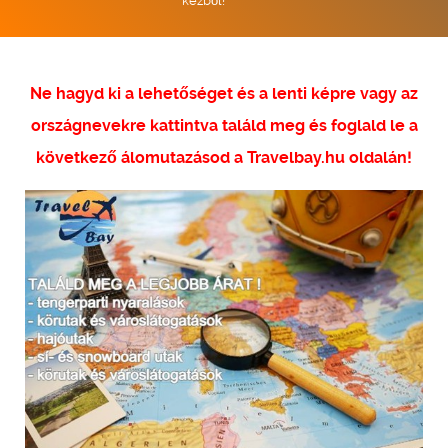
kézből!
Ne hagyd ki a lehetőséget és a lenti képre vagy az
országnevekre kattintva találd meg és foglald le a
következő álomutazásod a Travelbay.hu oldalán!