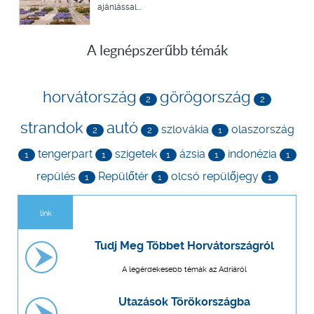
ajánlással...
A legnépszerűbb témák
horvátország
görögország
2
2
strandok
autó
szlovákia
olaszország
2
2
1
tengerpart
szigetek
ázsia
indonézia
1
1
1
1
1
repülés
Repülőtér
olcsó repülőjegy
1
1
1
link
Tudj Meg Többet Horvátországról
A legérdekesebb témák az Adriáról
Utazások Törökországba