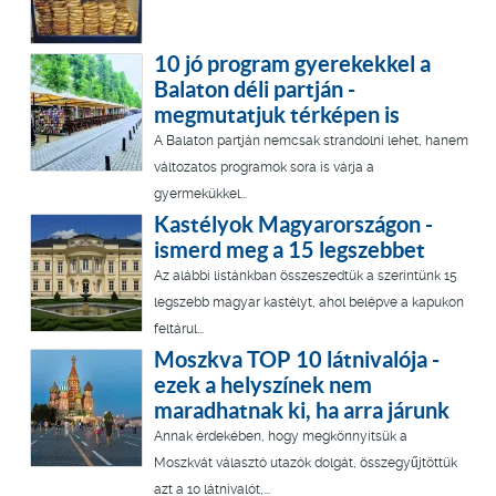
10 jó program gyerekekkel a
Balaton déli partján -
megmutatjuk térképen is
A Balaton partján nemcsak strandolni lehet, hanem
változatos programok sora is várja a
gyermekükkel...
Kastélyok Magyarországon -
ismerd meg a 15 legszebbet
Az alábbi listánkban összeszedtük a szerintünk 15
legszebb magyar kastélyt, ahol belépve a kapukon
feltárul...
Moszkva TOP 10 látnivalója -
ezek a helyszínek nem
maradhatnak ki, ha arra járunk
Annak érdekében, hogy megkönnyítsük a
Moszkvát választó utazók dolgát, összegyűjtöttük
azt a 10 látnivalót,...