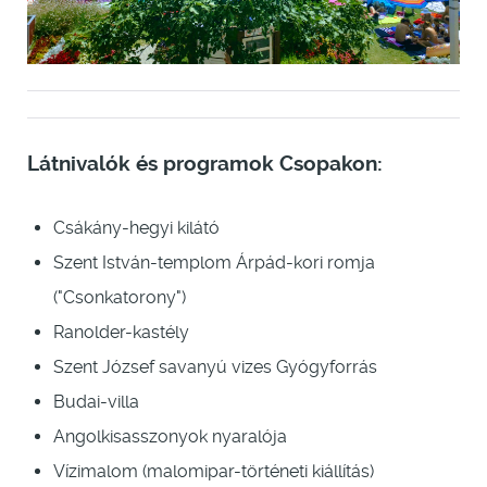
Látnivalók és programok Csopakon:
Csákány-hegyi kilátó
Szent István-templom Árpád-kori romja
("Csonkatorony")
Ranolder-kastély
Szent József savanyú vizes Gyógyforrás
Budai-villa
Angolkisasszonyok nyaralója
Vízimalom (malomipar-történeti kiállítás)