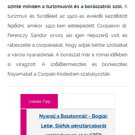
szinte minden a turizmusról és a borászatról szól.
A
turizmus és fürdőélet az 1920-as évektől kezdődött
fejlődni, amikor 1922-ben letelepedett Csopakon dr.
Ferenczy Sándor orvos aki igen népszerű volt és
rábeszélte a csopakiakat, hogy adják bérbe szobáikat
a városi nyaralóknak. A borászat már a római időkben
is virágzott. A szőlőtermesztés és borkészítés
folyamatait a Csopaki Kódexben szabályozták.
Utazási Tipp
Nyaralj a Balatonnál! - Boglár,
Lelle, Siófok pénztárcabarát