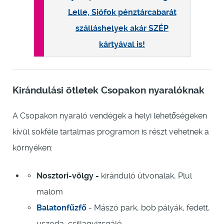
Lelle, Siófok pénztárcabarát
szálláshelyek akár SZÉP
kártyával is!
Kirándulási ötletek Csopakon nyaralóknak
A Csopakon nyaraló vendégek a helyi lehetőségeken
kívül sokféle tartalmas programon is részt vehetnek a
környéken:
Nosztori-völgy -
kiránduló útvonalak, Plul
malom
Balatonfűzfő
- Mászó park, bob pályák, fedett,
uszoda, csillagvizsgáló