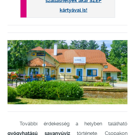
szálláshelyek akár SZÉP
kártyával is!
További érdekesség a helyben található
gyógyhatású savanyúvíz
története. Csopakon