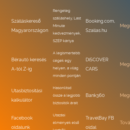
Rengeteg
szálláshely, Last
Szálláskereső
Booking.com,
Meg
Minute
Magyarországon
Szallas.hu
kedvezmények,
SZÉP kártya
A legismertebb
Bérautó keresés
DiSCOVER
cégek egy
Meg
helyen, a világ
A-tól Z-ig
CARS
minden pontján
Hasonlítsd
Utasbiztosítási
Bank360
Meg
össze a legjobb
kalkulátor
biztosítók árait
Utazási
Facebook
TravelBay FB
Tov
élmények első
oldalunk
oldal