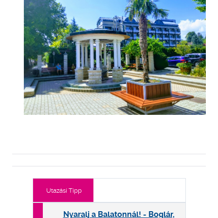
Utazási Tipp
Nyaralj a Balatonnál! - Boglár,