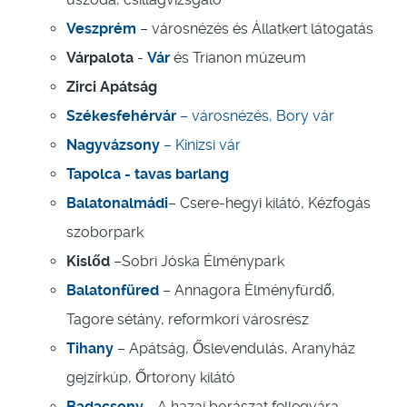
Veszprém
– városnézés és Állatkert látogatás
Várpalota
-
Vár
és Trianon múzeum
Zirci Apátság
Székesfehérvár
– városnézés, Bory vár
Nagyvázsony
– Kinizsi vár
Tapolca - tavas barlang
Balatonalmádi
– Csere-hegyi kilátó, Kézfogás
szoborpark
Kislőd
–Sobri Jóska Élménypark
Balatonfüred
– Annagora Élményfürdő,
Tagore sétány, reformkori városrész
Tihany
– Apátság, Őslevendulás, Aranyház
gejzírkúp, Őrtorony kilátó
Badacsony
-
A hazai borászat fellegvára