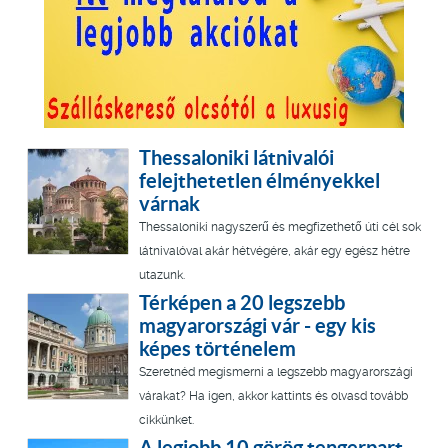
Thessaloniki látnivalói
felejthetetlen élményekkel
várnak
Thessaloniki nagyszerű és megfizethető úti cél sok
látnivalóval akár hétvégére, akár egy egész hétre
utazunk.
Térképen a 20 legszebb
magyarországi vár - egy kis
képes történelem
Szeretnéd megismerni a legszebb magyarországi
várakat? Ha igen, akkor kattints és olvasd tovább
cikkünket.
A legjobb 10 görög tengerpart -