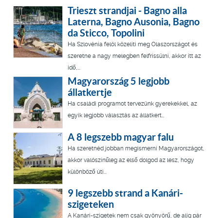
Trieszt strandjai - Bagno alla
Laterna, Bagno Ausonia, Bagno
da Sticco, Topolini
Ha Szlovénia felöl közelíti meg Olaszországot és
szeretne a nagy melegben felfrissülni, akkor itt az
idő,...
Magyarország 5 legjobb
állatkertje
Ha családi programot tervezünk gyerekekkel, az
egyik legjobb választás az állatkert…
A 8 legszebb magyar falu
Ha szeretnéd jobban megismerni Magyarországot,
akkor valószínűleg az első dolgod az lesz, hogy
különböző úti...
9 legszebb strand a Kanári-
szigeteken
A Kanári-szigetek nem csak gyönyörű, de alig pár