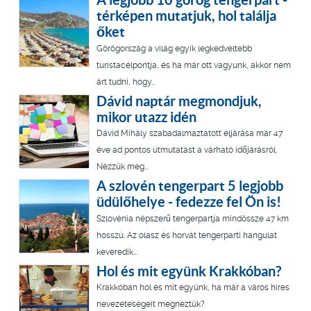
térképen mutatjuk, hol találja
őket
Görögország a világ egyik legkedveltebb
turistacélpontja, és ha már ott vagyunk, akkor nem
árt tudni, hogy...
Dávid naptár megmondjuk,
mikor utazz idén
Dávid Mihály szabadalmaztatott eljárása már 47
éve ad pontos útmutatást a várható időjárásról.
Nézzük meg...
A szlovén tengerpart 5 legjobb
üdülőhelye - fedezze fel Ön is!
Szlovénia népszerű tengerpartja mindössze 47 km
hosszú. Az olasz és horvát tengerparti hangulat
keveredik...
Hol és mit együnk Krakkóban?
Krakkóban hol és mit együnk, ha már a város híres
nevezeteségeit megnéztük?