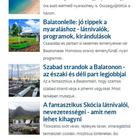
óra alatt elérhető nyaralóhely is. Összegyűjtöttük a
három...
Balatonlelle: jó tippek a
nyaraláshoz - látnivalók,
programok, kirándulások
Családdal és párban is kellemes élményekkel vár
Balatonlelle. Homokos strand, élményfürdő, nyári
programok...
Szabad strandok a Balatonon -
az északi és déli part legjobbjai
Az a fantasztikus a Balatonban, hogy számos
szabad strand várja a pihenni vágyókat. Most
térképen mutatjuk...
A fantasztikus Skócia látnivalói,
nevezetességei - amit nem
lehet kihagyni
Titokzatos skót várak, rejtélyes tavak, smaragdzöld
természeti csodák, misztikus történetek, ősi