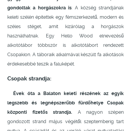
gondoltak a horgászokra is
: A község strandjának
keleti szélén építettek egy fémszerkezetű, modern és
széles stéget, amit kizárólag a horgászok
használhatnak. Egy Hello Wood elnevezésű
alkotótábor többször is alkotótábort rendezett
Csopakion. A táboraik alkalmával készült fa alkotások
érdekesebbé teszik a faluképét.
Csopak strandja
:
Évek óta a Balaton keleti részének az egyik
legszebb és legnépszerűbb fürdőhelye Csopak
központi fizetős strandja.
A nagyon szépen
gondozott strand május végétől szeptemberig tart
nyitva. A csúszdát és az ugráló várat nyitvatartási