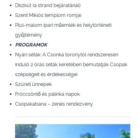
Díszkút (a strand bejáratánál)
Szent Miklós templom romjai
Plul-malom ipari műemlék és helytörténeti
gyűjtemény
PROGRAMOK
Nyári séták: A Csonka toronytól rendszeresen
induló 2 órás séták keretében bemutatják Csopak
szépségeit és érdekességei
Szüreti ünnepek
Fröccsöntő és pálinka napok
Csopakabana – zenés rendezvény