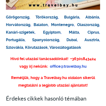
Görögország
,
Törökország
,
Bulgária
,
Albánia
,
Horvátország
,
Balaton
,
Montenegro
,
Olaszország
,
Kanári-szigetek
,
Egyiptom
,
Málta
,
Ciprus
,
Portugália
,
Spanyolország
,
Dubai
,
Ausztria
,
Szlovákia
,
Körutazások
,
Városlátogatások
Hívd fel utazási tanácsadóinkat!
+36301843424
vagy írj nekünk:
office@travelbay.hu
Reméljük, hogy a Travelbay.hu oldalon sikerül
megtalálni a legjobb utazási ajánlatot!
Érdekes cikkek hasonló témában