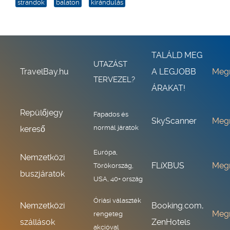
strandok
balaton
kirándulás
TALÁLD MEG
UTAZÁST
TravelBay.hu
A LEGJOBB
Meg
TERVEZEL?
ÁRAKAT!
Repülőjegy
Fapados és
SkyScanner
Meg
normál járatok
kereső
Európa,
Nemzetközi
FLiXBUS
Meg
Törökország,
buszjáratok
USA, 40+ ország
Óriási választék
Nemzetközi
Booking.com,
Meg
rengeteg
szállások
ZenHotels
akcióval