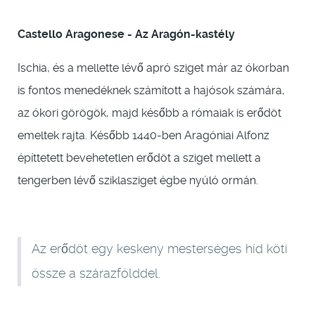
Castello Aragonese - Az Aragón-kastély
Ischia, és a mellette lévő apró sziget már az ókorban
is fontos menedéknek számított a hajósok számára,
az ókori görögök, majd később a rómaiak is erődöt
emeltek rajta. Később 1440-ben Aragóniai Alfonz
építtetett bevehetetlen erődöt a sziget mellett a
tengerben lévő sziklasziget égbe nyúló ormán.
Az erődöt egy keskeny mesterséges híd köti
össze a szárazfölddel.