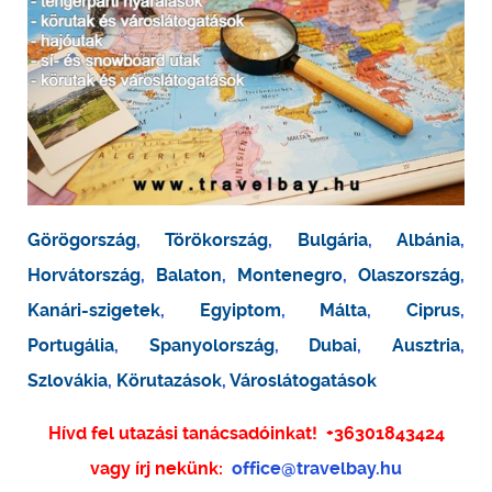
Görögország
,
Törökország
,
Bulgária
,
Albánia
,
Horvátország
,
Balaton
,
Montenegro
,
Olaszország
,
Kanári-szigetek
,
Egyiptom
,
Málta
,
Ciprus
,
Portugália
,
Spanyolország
,
Dubai
,
Ausztria
,
Szlovákia
,
Körutazások
,
Városlátogatások
Hívd fel utazási tanácsadóinkat!
+36301843424
vagy írj nekünk:
office@travelbay.hu