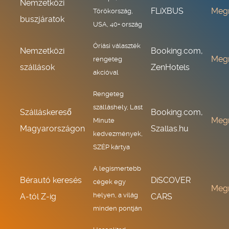
Nemzetközi
FLiXBUS
Meg
Törökország,
buszjáratok
USA, 40+ ország
Óriási választék
Nemzetközi
Booking.com,
Meg
rengeteg
szállások
ZenHotels
akcióval
Rengeteg
szálláshely, Last
Szálláskereső
Booking.com,
Meg
Minute
Magyarországon
Szallas.hu
kedvezmények,
SZÉP kártya
A legismertebb
Bérautó keresés
DiSCOVER
cégek egy
Meg
helyen, a világ
A-tól Z-ig
CARS
minden pontján