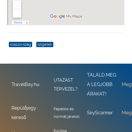
olaszország
szigetek
TALÁLD MEG
UTAZÁST
TravelBay.hu
A LEGJOBB
Meg
TERVEZEL?
ÁRAKAT!
Repülőjegy
Fapados és
SkyScanner
Meg
normál járatok
kereső
Európa,