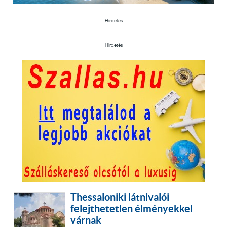
Hirdetés
Hirdetés
Thessaloniki látnivalói
felejthetetlen élményekkel
várnak