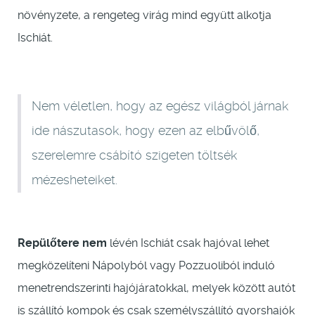
növényzete, a rengeteg virág mind együtt alkotja
Ischiát.
Nem véletlen, hogy az egész világból járnak
ide nászutasok, hogy ezen az elbűvölő,
szerelemre csábító szigeten töltsék
mézesheteiket.
Repülőtere nem
lévén Ischiát csak hajóval lehet
megközelíteni Nápolyból vagy Pozzuoliból induló
menetrendszerinti hajójáratokkal, melyek között autót
is szállító kompok és csak személyszállító gyorshajók