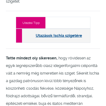
szigetét.
Utazási Tipp
Utazások Ischia szigetére
Tette mindezt oly sikeresen,
hogy rövidesen az
egyik legnépszerűbb olasz idegenforgalmi célponttá
vált a nemrég még ismeretlen kis sziget. Sikerét Ischia
a gazdag patrónuson kívül több tényezőnek is
köszönheti: csodás fekvése, közelsége Nápolyhoz,
földrajzi adottságai, bővizű termálfürdői, strandjai,
építészeti emlékei, buja és illatos mediterrán