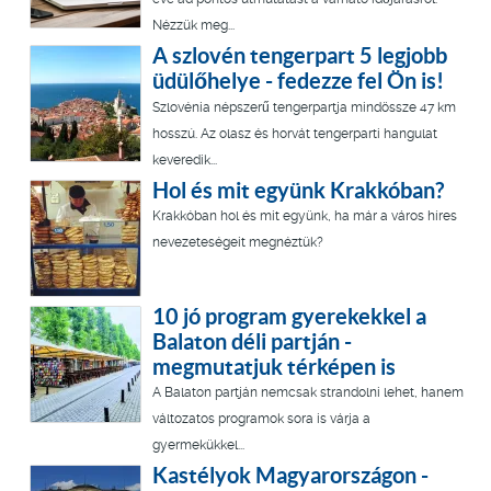
Nézzük meg...
A szlovén tengerpart 5 legjobb
üdülőhelye - fedezze fel Ön is!
Szlovénia népszerű tengerpartja mindössze 47 km
hosszú. Az olasz és horvát tengerparti hangulat
keveredik...
Hol és mit együnk Krakkóban?
Krakkóban hol és mit együnk, ha már a város híres
nevezeteségeit megnéztük?
10 jó program gyerekekkel a
Balaton déli partján -
megmutatjuk térképen is
A Balaton partján nemcsak strandolni lehet, hanem
változatos programok sora is várja a
gyermekükkel...
Kastélyok Magyarországon -