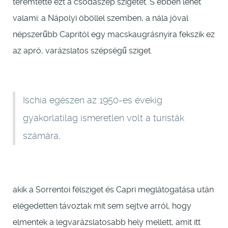
teremtette ezt a csodaszép szigetet. S ebben lehet
valami: a Nápolyi öböllel szemben, a nála jóval
népszerűbb Capritól egy macskaugrásnyira fekszik ez
az apró, varázslatos szépségű sziget.
Ischia egészen az 1950-es évekig
gyakorlatilag ismeretlen volt a turisták
számára,
akik a Sorrentoi félsziget és Capri meglátogatása után
elégedetten távoztak mit sem sejtve arról, hogy
elmentek a legvarázslatosabb hely mellett, amit itt