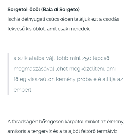
Sorgetoi-öböl (Baia di Sorgeto)
Ischia délnyugati csücskében találjuk ezt a csodás
fekvésű kis öblöt, amit csak meredek,
a sziklafalba vájt több mint 250 lépcső
megmászásával lehet megközelíteni, ami
főleg visszaúton kemény próba elé állítja az
embert.
A fáradságért bőségesen kárpótol minket az élmény,
amikoris a tengervíz és a talajból feltörő termálvíz