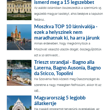
ismerd meg a 15 legszebbet
Az alábbi listánkban összeszedtük a szerintünk 15
legszebb magyar kastélyt, ahol belépve a kapukon
feltárul...
Moszkva TOP 10 látnivalója -
ezek a helyszínek nem
maradhatnak ki, ha arra járunk
Annak érdekében, hogy megkönnyítsük a
Moszkvát választó utazók dolgát, összegyűjtöttük
azt a 10 látnivalót,...
Trieszt strandjai - Bagno alla
Laterna, Bagno Ausonia, Bagno
da Sticco, Topolini
Ha Szlovénia felöl közelíti meg Olaszországot és
szeretne a nagy melegben felfrissülni, akkor itt az
idő,...
Magyarország 5 legjobb
állatkertje
Ha családi programot tervezünk gyerekekkel, az