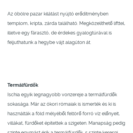
Az öbölre pazar kilátást nyújtó erődítményben
templom, kripta, zárda található. Megközelíthető lifttel,
illetve egy fárasztó, de érdekes gyalogtúrával is
feljuthatunk a hegybe vájt alagúton át.
Termálfürdők
Ischia egyik legnagyobb vonzereje a termálfürdők
sokasága. Már az ókori rómaiak is ismerték és ki is
használták a föld mélyéből feltörő forró víz előnyeit,
villákat, fürdőket építettek a szigeten. Manapság pedig
szinte egymást érik a termálfürdők, s szinte keresni