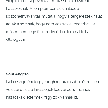
világító fehérségével utat mutasson a hazatérő
halászoknak. A templomban sok hálaadó
köszönetnyilvánítás mutatja, hogy a tengerészek hálát
adtak a sorsnak, hogy nem vesztek a tengerbe. Ha
másért nem, egy fotó kedvéért érdemes ide is
ellátogatni.
Sant’Angelo
Ischia szigetének egyik leghangulatosabb része, nem
véletlenül lett a hírességek kedvence is – színes
házacskák, éttermek, fagyizók vannak itt.