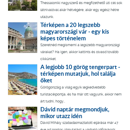
Thessaloniki nagyszerű és megfizethető úti cél sok
látnivalóval akár hétvégére, akár egy egész hétre
utazunk.
Térképen a 20 legszebb
magyarországi vár - egy kis
képes történelem
Szeretnéd megismerni a legszebb magyarországi
várakat? Ha igen, akkor kattints és olvasd tovább
cikkünket.
A legjobb 10 görög tengerpart -
térképen mutatjuk, hol találja
őket
Görögország a világ egyik legkedveltebb
turistacélpontja, és ha már ott vagyunk, akkor nem
árt tudni, hogy...
Dávid naptár megmondjuk,
mikor utazz idén
Dávid Mihály szabadalmaztatott eljárása már 47
éve ad pontos útmutatást a várható időjárásról.