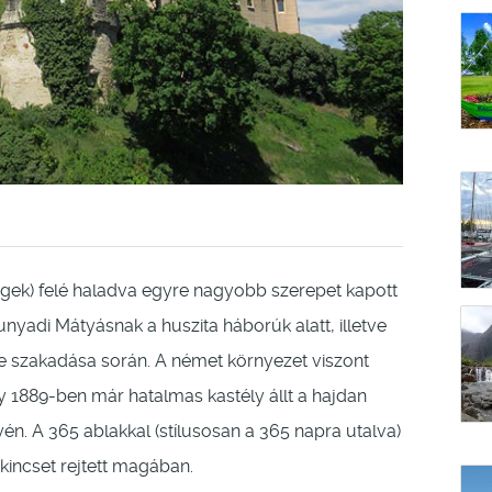
gek) felé haladva egyre nagyobb szerepet kapott
unyadi Mátyásnak a huszita háborúk alatt, illetve
 szakadása során. A német környezet viszont
gy 1889-ben már hatalmas kastély állt a hajdan
n. A 365 ablakkal (stílusosan a 365 napra utalva)
kincset rejtett magában.