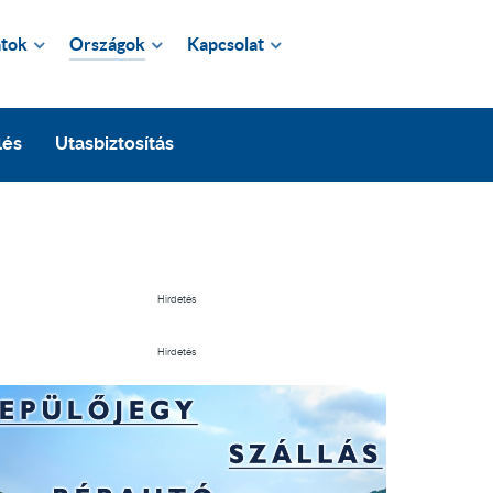
tok
Országok
Kapcsolat
lés
Utasbiztosítás
Hirdetés
Hirdetés