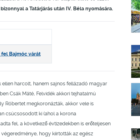
izonnyal a Tatárjárás után IV. Béla nyomására.
 fel Bajmóc várát
ellen harcolt, hanem sajnos fellázadó magyar
-ben Csák Máté, Felvidék akkori tejhatalmú
roly Róbertet megkoronázták, akkor vele is
n csúcsosodott ki (ahol a korona
ta fel, a következő évtizedekben is erőteljesen
 a végeredménye, hogy kiirtották az egész