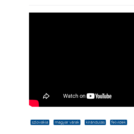
szlovákia
magyar várak
kirándulás
felvidék