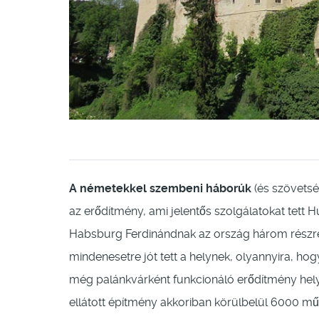
A németekkel szembeni háborúk
(és szövetsé
az erődítmény, ami jelentős szolgálatokat tett H
Habsburg Ferdinándnak az ország három részre
mindenesetre jót tett a helynek, olyannyira, ho
még palánkvárként funkcionáló erődítmény helyé
ellátott építmény akkoriban körülbelül 6000 mű