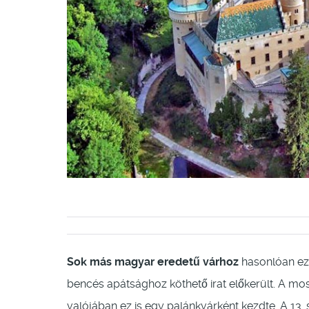
Sok más magyar eredetű várhoz
hasonlóan ez 
bencés apátsághoz köthető irat előkerült. A most
valójában ez is egy palánkvárként kezdte. A 13.