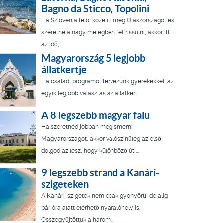
Bagno da Sticco, Topolini
Ha Szlovénia felöl közelíti meg Olaszországot és
szeretne a nagy melegben felfrissülni, akkor itt
az idő,...
Magyarország 5 legjobb
állatkertje
Ha családi programot tervezünk gyerekekkel, az
egyik legjobb választás az állatkert…
A 8 legszebb magyar falu
Ha szeretnéd jobban megismerni
Magyarországot, akkor valószínűleg az első
dolgod az lesz, hogy különböző úti...
9 legszebb strand a Kanári-
szigeteken
A Kanári-szigetek nem csak gyönyörű, de alig
pár óra alatt elérhető nyaralóhely is.
Összegyűjtöttük a három...