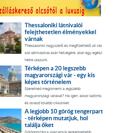
Thessaloniki látnivalói
felejthetetlen élményekkel
várnak
Thessaloniki nagyszerű és megfizethető úti cél
sok látnivalóval akár hétvégére, akár egy egész
hétre utazunk.
Térképen a 20 legszebb
magyarországi vár - egy kis
képes történelem
Szeretnéd megismerni a legszebb
magyarországi várakat? Ha igen, akkor kattints
és olvasd tovább cikkünket.
A legjobb 10 görög tengerpart
- térképen mutatjuk, hol
találja őket
Görögország a világ egyik legkedveltebb