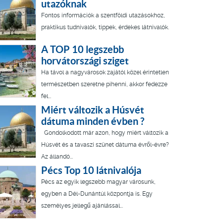
utazóknak
Fontos információk a szentföldi utazásokhoz,
praktikus tudnivalók, tippek, érdekes látnivalók.
A TOP 10 legszebb
horvátországi sziget
Ha távol a nagyvárosok zajától közel érintetlen
természetben szeretne pihenni, akkor fedezze
fel...
Miért változik a Húsvét
dátuma minden évben ?
Gondolkodott már azon, hogy miért változik a
Húsvét és a tavaszi szünet dátuma évről-évre?
Az állandó...
Pécs Top 10 látnivalója
Pécs az egyik legszebb magyar városunk,
egyben a Dél-Dunántúl központja is. Egy
személyes jellegű ajánlással...