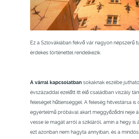
Ez a Szlovákiában fekvő vár nagyon népszerű t
érdekes történettel rendelkezik.
A várral kapcsolatban
sokaknak eszébe juthatot
évszázaddal ezelőtt itt élő családban viszály t
feleséget hűtlenséggel. A feleség hitvestársa is
egyértelmű próbával akart meggyőződni neje ár
vesse le magát arról a szikláról, amin a hegy is á
ezt azonban nem hagyta annyiban, és a mindös