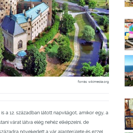
forrás: wikimedia.org
is a 12. században látott napvilágot, amikor egy, a
ani várat látva elég nehéz elképzelni, de
 századra növekedett a vár alapterülete és ezzel