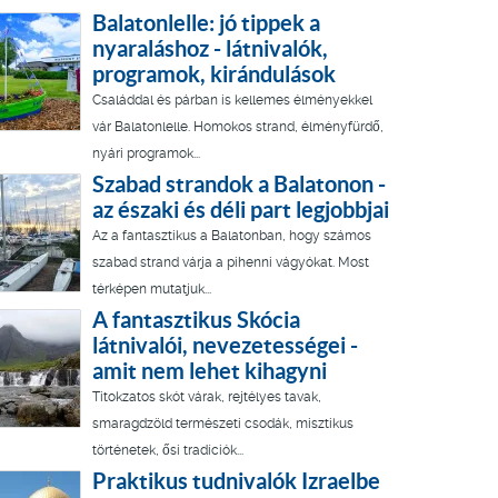
Balatonlelle: jó tippek a
nyaraláshoz - látnivalók,
programok, kirándulások
Családdal és párban is kellemes élményekkel
vár Balatonlelle. Homokos strand, élményfürdő,
nyári programok...
Szabad strandok a Balatonon -
az északi és déli part legjobbjai
Az a fantasztikus a Balatonban, hogy számos
szabad strand várja a pihenni vágyókat. Most
térképen mutatjuk...
A fantasztikus Skócia
látnivalói, nevezetességei -
amit nem lehet kihagyni
Titokzatos skót várak, rejtélyes tavak,
smaragdzöld természeti csodák, misztikus
történetek, ősi tradíciók...
Praktikus tudnivalók Izraelbe