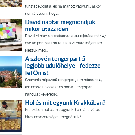
turistacélpontja, és ha már ott vagyunk, akkor
nem árt tudni, hogy...
Dávid naptár megmondjuk,
mikor utazz idén
Dávid Mihály szabadalmaztatott eljárása már 47
éve ad pontos útmutatást a várható időjárásról.
Nézzük meg...
A szlovén tengerpart 5
legjobb üdülőhelye - fedezze
fel Ön is!
Szlovénia népszerű tengerpartja mindössze 47
km hosszú. Az olasz és horvát tengerparti
hangulat keveredik...
Hol és mit együnk Krakkóban?
Krakkóban hol és mit együnk, ha már a város
híres nevezeteségeit megnéztük?