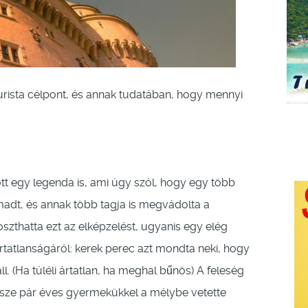
urista célpont, és annak tudatában, hogy mennyi
t egy legenda is, ami úgy szól, hogy egy több
ámadt, és annak több tagja is megvádolta a
 oszthatta ezt az elképzelést, ugyanis egy elég
tatlanságáról: kerek perec azt mondta neki, hogy
ll. (Ha túléli ártatlan, ha meghal bűnös) A feleség
sze pár éves gyermekükkel a mélybe vetette