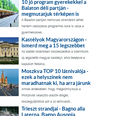
10 jó program gyerekekkel a
Balaton déli partján -
megmutatjuk térképen is
A Balaton partján nemcsak strandolni lehet,
hanem változatos programok sora is várja a
gyermekükkel...
Kastélyok Magyarországon -
ismerd meg a 15 legszebbet
Az alábbi listánkban összeszedtük a szerintünk
15 legszebb magyar kastélyt, ahol belépve a
kapukon feltárul...
Moszkva TOP 10 látnivalója -
ezek a helyszínek nem
maradhatnak ki, ha arra járunk
Annak érdekében, hogy megkönnyítsük a
Moszkvát választó utazók dolgát,
összegyűjtöttük azt a 10 látnivalót,...
Trieszt strandjai - Bagno alla
Laterna, Bagno Ausonia,