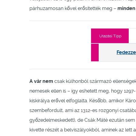
párhuzamosan kővel erősítették meg –
minden b
Utazási Tipp
Fedezze
A vár nem
csak külhonból származó ellenségek 
nemesek ellen is – így eshetett meg, hogy 1297
kiskirálya erővel elfoglalta. Később, amikor Ká
szembefordult, ami az 1312-es rozgonyi csatába
győzedelmeskedett), de Csák Máté ezután sem ad
kivette részét a belviszályokból, aminek az lett