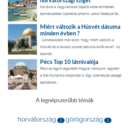
horvátországi sziget
Ha távol a nagyvárosok zajától közel érintetlen
természetben szeretne pihenni, akkor fedezze fel...
Miért változik a Húsvét dátuma
minden évben ?
Gondolkodott már azon, hogy miért változik a
Húsvét és a tavaszi szünet dátuma évről-évre? Az
állandó...
Pécs Top 10 látnivalója
Pécs az egyik legszebb magyar városunk, egyben
a Dél-Dunántúl központja is. Egy személyes jellegű
ajánlással...
A legnépszerűbb témák
horvátország
görögország
2
2