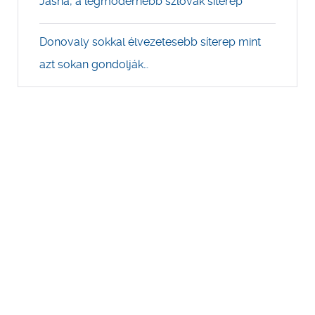
Jasna, a legmodernebb szlovák síterep
Donovaly sokkal élvezetesebb síterep mint
azt sokan gondolják…