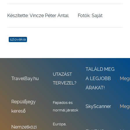
Készítette: Vincze Péter Antal Fotók: Saját
szlovákia
TALÁLD MEG
UTAZÁST
TravelBay.hu
A LEGJOBB
Meg
TERVEZEL?
ÁRAKAT!
Repülőjegy
Fapados és
SkyScanner
Meg
normál járatok
kereső
Európa,
Nemzetközi