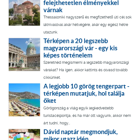
felejthetetlen élményekkel
várnak
Thessaloniki nagyszerű és megfizethető úti cél sok
látnivalóval akár hétvégére, akár egy egész hétre
utazunk.
Térképen a 20 legszebb
magyarországi vár - egy kis
képes történelem
Szeretnéd megismerni a legszebb magyarországi
várakat? Ha igen, akkor kattints és olvasd tovább
cikkünket.
A legjobb 10 görög tengerpart -
térképen mutatjuk, hol találja
őket
Görögország a világ egyik legkedveltebb
turistacélpontja, és ha már ott vagyunk, akkor nem
árt tudni, hogy...
Dávid naptár megmondjuk,
mikor utazz idén