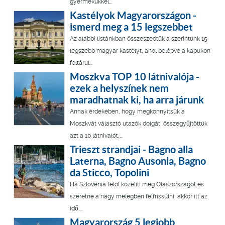
gyermekükkel...
Kastélyok Magyarországon -
ismerd meg a 15 legszebbet
Az alábbi listánkban összeszedtük a szerintünk 15
legszebb magyar kastélyt, ahol belépve a kapukon
feltárul...
Moszkva TOP 10 látnivalója -
ezek a helyszínek nem
maradhatnak ki, ha arra járunk
Annak érdekében, hogy megkönnyítsük a
Moszkvát választó utazók dolgát, összegyűjtöttük
azt a 10 látnivalót,...
Trieszt strandjai - Bagno alla
Laterna, Bagno Ausonia, Bagno
da Sticco, Topolini
Ha Szlovénia felöl közelíti meg Olaszországot és
szeretne a nagy melegben felfrissülni, akkor itt az
idő,...
Magyarország 5 legjobb