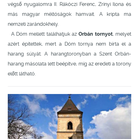
végső nyugalomra II. Rákóczi Ferenc, Zrínyi Ilona és
más magyar méltóságok hamvait. A kripta ma
nemzeti zarándokhely.
A Dóm mellett találhatjuk az
Orbán tornyot
, melyet
azért építettek, mert a Dóm tornya nem bírta el a
harang súlyát. A harangtoronyban a Szent Orbán-
harang másolata lett beépítve, míg az eredeti a torony
előtt látható.