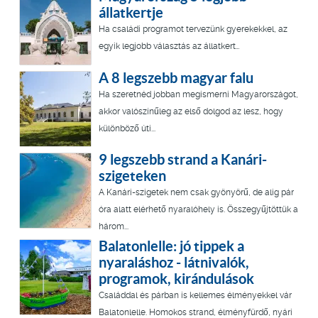
állatkertje
Ha családi programot tervezünk gyerekekkel, az
egyik legjobb választás az állatkert…
A 8 legszebb magyar falu
Ha szeretnéd jobban megismerni Magyarországot,
akkor valószínűleg az első dolgod az lesz, hogy
különböző úti...
9 legszebb strand a Kanári-
szigeteken
A Kanári-szigetek nem csak gyönyörű, de alig pár
óra alatt elérhető nyaralóhely is. Összegyűjtöttük a
három...
Balatonlelle: jó tippek a
nyaraláshoz - látnivalók,
programok, kirándulások
Családdal és párban is kellemes élményekkel vár
Balatonlelle. Homokos strand, élményfürdő, nyári