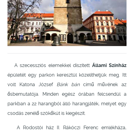
A szecessziós elemekkel díszített
Állami Színház
épületét egy parkon keresztül közelíthetjük meg. Itt
volt Katona József
Bánk bán
című művének az
ősbemutatója. Minden egész órában felcsendül a
parkban a 22 harangból álló harangjáték, melyet egy
csodás zenélő szökőkút is kiegészít.
A Rodostói ház II. Rákóczi Ferenc emlékháza,