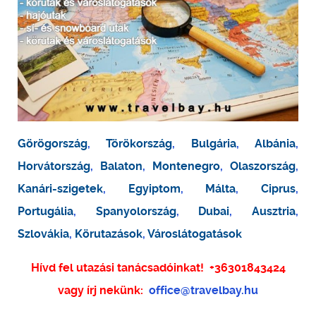
Görögország
,
Törökország
,
Bulgária
,
Albánia
,
Horvátország
,
Balaton
,
Montenegro
,
Olaszország
,
Kanári-szigetek
,
Egyiptom
,
Málta
,
Ciprus
,
Portugália
,
Spanyolország
,
Dubai
,
Ausztria
,
Szlovákia
,
Körutazások
,
Városlátogatások
Hívd fel utazási tanácsadóinkat!
+36301843424
vagy írj nekünk:
office@travelbay.hu