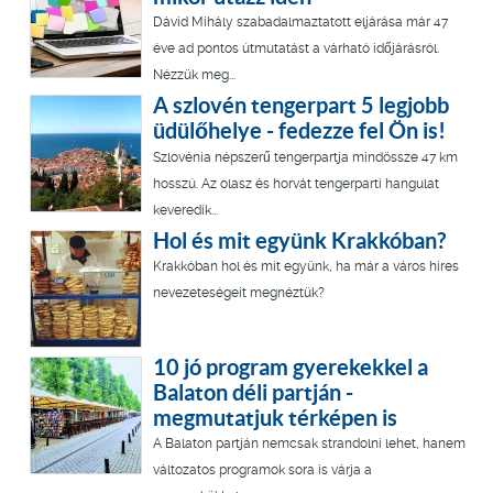
Dávid Mihály szabadalmaztatott eljárása már 47
éve ad pontos útmutatást a várható időjárásról.
Nézzük meg...
A szlovén tengerpart 5 legjobb
üdülőhelye - fedezze fel Ön is!
Szlovénia népszerű tengerpartja mindössze 47 km
hosszú. Az olasz és horvát tengerparti hangulat
keveredik...
Hol és mit együnk Krakkóban?
Krakkóban hol és mit együnk, ha már a város híres
nevezeteségeit megnéztük?
10 jó program gyerekekkel a
Balaton déli partján -
megmutatjuk térképen is
A Balaton partján nemcsak strandolni lehet, hanem
változatos programok sora is várja a