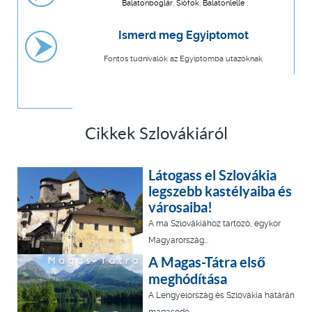
Balatonboglár, Siófok, Balatonlelle
Ismerd meg Egyiptomot
Fontos tudnivalók az Egyiptomba utazóknak
Cikkek Szlovákiáról
Látogass el Szlovákia
legszebb kastélyaiba és
városaiba!
A ma Szlovákiához tartozó, egykor
Magyarország...
A Magas-Tátra első
meghódítása
A Lengyelország és Szlovákia határán
magasodó...