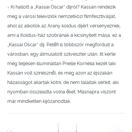
- Ki hallott a „Kassai Oscar” díjról? Kassán rendezik
meg a városi televíziók nemzetközi filmfesztiválját,
ahol az alkotók az Arany koldus díjért versenyeznek,
ami a Koldus-ház szobrának a kicsinyített mása, ez a
„Kassai Oscar“ díj. Petőfi is többször megfordult a
városban, egy átmulatott szilveszter után, itt kérte
meg teljesen illumináltan Prielle Kornélia kezét (aki
Kassán volt színésznő), és még azon az éjszakán
házasságot akartak kötni, de nem találtak senkit, aki
nyomban összeadta volna őket. Másnapra viszont
már mindketten kijózanodtak.