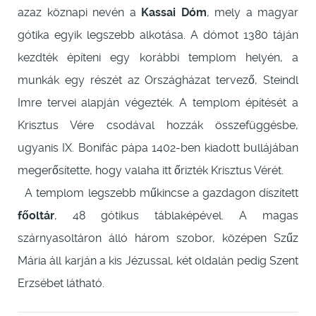
azaz köznapi nevén a
Kassai Dóm
, mely a magyar
gótika egyik legszebb alkotása. A dómot 1380 táján
kezdték építeni egy korábbi templom helyén, a
munkák egy részét az Országházat tervező, Steindl
Imre tervei alapján végezték. A templom építését a
Krisztus Vére csodával hozzák összefüggésbe,
ugyanis IX. Bonifác pápa 1402-ben kiadott bullájában
megerősítette, hogy valaha itt őrizték Krisztus Vérét.
A templom legszebb műkincse a gazdagon díszített
főoltár
, 48 gótikus táblaképével. A magas
szárnyasoltáron álló három szobor, középen Szűz
Mária áll karján a kis Jézussal, két oldalán pedig Szent
Erzsébet látható.