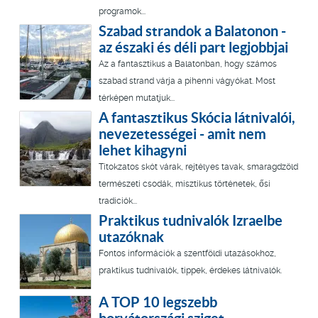
programok...
Szabad strandok a Balatonon -
az északi és déli part legjobbjai
Az a fantasztikus a Balatonban, hogy számos
szabad strand várja a pihenni vágyókat. Most
térképen mutatjuk...
A fantasztikus Skócia látnivalói,
nevezetességei - amit nem
lehet kihagyni
Titokzatos skót várak, rejtélyes tavak, smaragdzöld
természeti csodák, misztikus történetek, ősi
tradíciók...
Praktikus tudnivalók Izraelbe
utazóknak
Fontos információk a szentföldi utazásokhoz,
praktikus tudnivalók, tippek, érdekes látnivalók.
A TOP 10 legszebb