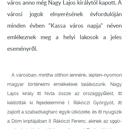
város anno még Nagy Lajos királytól kapott. A
városi jogok elnyerésének évfordulóján
minden évben "Kassa város napja" néven
emlékeznek meg a helyi lakosok a jeles
eseményről.
A városban, mintha otthon lennénk, lépten-nyomon
magyar történelmi emlékekkel találkozunk. Nagy
Lajos király itt hívta össze az országgyűlést, itt
kiáltották ki fejedelemmé I. Rákóczi Györgyöt, itt
zajlott a szabadságharc egyik ütközete, és itt nyugszik
a Dóm kriptájában II. Rákóczi Ferenc, akinek az 1990-