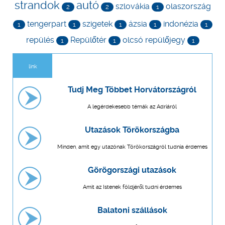
strandok
autó
szlovákia
olaszország
2
2
1
tengerpart
szigetek
ázsia
indonézia
1
1
1
1
1
repülés
Repülőtér
olcsó repülőjegy
1
1
1
link
Tudj Meg Többet Horvátországról
A legérdekesebb témák az Adriáról
Utazások Törökországba
Minden, amit egy utazónak Törökországról tudnia érdemes
Görögországi utazások
Amit az Istenek földjéről tudni érdemes
Balatoni szállások