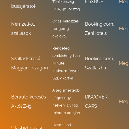
FLiXBUS
Meg
Törökország,
buszjáratok
USA, 40+ ország
Óriási választék
Nemzetközi
Booking.com,
Meg
rengeteg
szállások
ZenHotels
akcióval
Rengeteg
szálláshely, Last
Szálláskereső
Booking.com,
Meg
Minute
Magyarországon
Szallas.hu
kedvezmények,
SZÉP kártya
A legismertebb
Bérautó keresés
DiSCOVER
cégek egy
Meg
helyen, a világ
A-tól Z-ig
CARS
minden pontján
Hasonlítsd
Utasbiztosítási