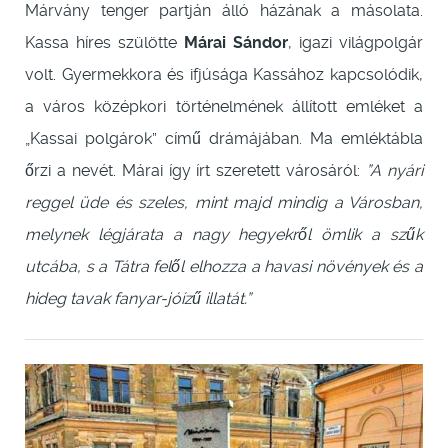
Márvány tenger partján álló házának a másolata.
Kassa híres szülötte
Márai Sándor
, igazi világpolgár
volt. Gyermekkora és ifjúsága Kassához kapcsolódik,
a város középkori történelmének állított emléket a
„Kassai polgárok” című drámájában. Ma emléktábla
őrzi a nevét. Márai így írt szeretett városáról:
”A nyári
reggel üde és szeles, mint majd mindig a Városban,
melynek légjárata a nagy hegyekről ömlik a szűk
utcába, s a Tátra felől elhozza a havasi növények és a
hideg tavak fanyar-jóízű illatát.”