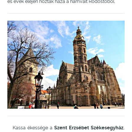
es évek elején hozták haza a hamvait Rodostóból.
Kassa ékessége a
Szent Erzsébet Székesegyház
,