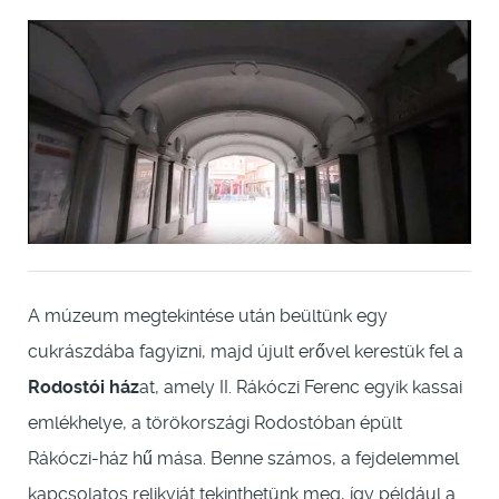
A múzeum megtekintése után beültünk egy
cukrászdába fagyizni, majd újult erővel kerestük fel a
Rodostói ház
at, amely II. Rákóczi Ferenc egyik kassai
emlékhelye, a törökországi Rodostóban épült
Rákóczi-ház hű mása. Benne számos, a fejdelemmel
kapcsolatos relikviát tekinthetünk meg, így például a