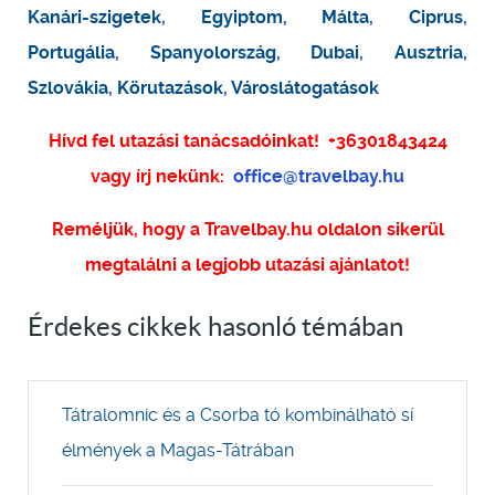
Kanári-szigetek
,
Egyiptom
,
Málta
,
Ciprus
,
Portugália
,
Spanyolország
,
Dubai
,
Ausztria
,
Szlovákia
,
Körutazások
,
Városlátogatások
Hívd fel utazási tanácsadóinkat!
+36301843424
vagy írj nekünk:
office@travelbay.hu
Reméljük, hogy a Travelbay.hu oldalon sikerül
megtalálni a legjobb utazási ajánlatot!
Érdekes cikkek hasonló témában
Tátralomnic és a Csorba tó kombinálható sí
élmények a Magas-Tátrában