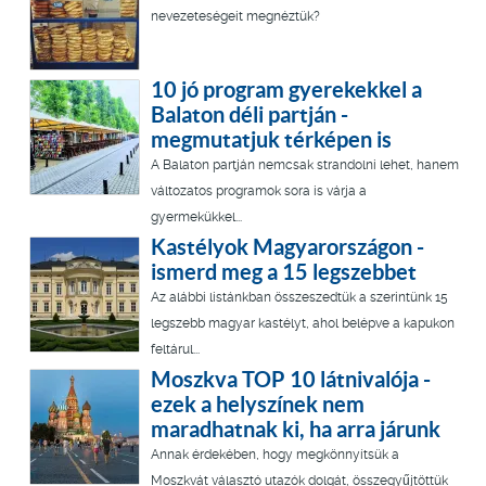
nevezeteségeit megnéztük?
10 jó program gyerekekkel a
Balaton déli partján -
megmutatjuk térképen is
A Balaton partján nemcsak strandolni lehet, hanem
változatos programok sora is várja a
gyermekükkel...
Kastélyok Magyarországon -
ismerd meg a 15 legszebbet
Az alábbi listánkban összeszedtük a szerintünk 15
legszebb magyar kastélyt, ahol belépve a kapukon
feltárul...
Moszkva TOP 10 látnivalója -
ezek a helyszínek nem
maradhatnak ki, ha arra járunk
Annak érdekében, hogy megkönnyítsük a
Moszkvát választó utazók dolgát, összegyűjtöttük