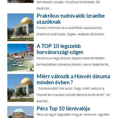
természeti csodák, misztikus történetek, ősi
tradíciók...
Praktikus tudnivalók Izraelbe
utazóknak
Fontos információk a szentföldi utazásokhoz,
praktikus tudnivalók, tippek, érdekes látnivalók.
A TOP 10 legszebb
horvátországi sziget
Ha távol a nagyvárosok zajától közel érintetlen
természetben szeretne pihenni, akkor fedezze fel...
Miért változik a Húsvét dátuma
minden évben ?
Gondolkodott már azon, hogy miért változik a
Húsvét és a tavaszi szünet dátuma évről-évre? Az
állandó...
Pécs Top 10 látnivalója
Pécs az egyik legszebb magyar városunk, egyben