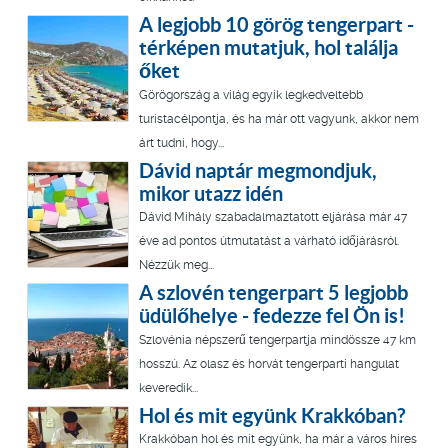
A legjobb 10 görög tengerpart -
térképen mutatjuk, hol találja
őket
Görögország a világ egyik legkedveltebb
turistacélpontja, és ha már ott vagyunk, akkor nem
árt tudni, hogy...
Dávid naptár megmondjuk,
mikor utazz idén
Dávid Mihály szabadalmaztatott eljárása már 47
éve ad pontos útmutatást a várható időjárásról.
Nézzük meg...
A szlovén tengerpart 5 legjobb
üdülőhelye - fedezze fel Ön is!
Szlovénia népszerű tengerpartja mindössze 47 km
hosszú. Az olasz és horvát tengerparti hangulat
keveredik...
Hol és mit együnk Krakkóban?
Krakkóban hol és mit együnk, ha már a város híres