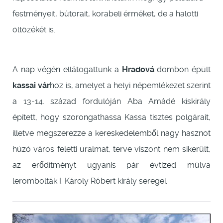
festményeit, bútorait, korabeli érméket, de a halotti
öltözékét is.
A nap végén ellátogattunk a
Hradová
dombon épült
kassai vár
hoz is, amelyet a helyi népemlékezet szerint
a 13-14. század fordulóján Aba Amádé kiskirály
épített, hogy szorongathassa Kassa tisztes polgárait,
illetve megszerezze a kereskedelemből nagy hasznot
húzó város feletti uralmat, terve viszont nem sikerült,
az erődítményt ugyanis pár évtized múlva
lerombolták I. Károly Róbert király seregei.