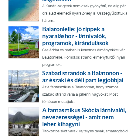
A Kanári-szigetek nem csak gyönyörű, de alig pár
óra alatt elérhető nyaralóhely is. Összegyűjtöttük a
három...
Balatonlelle: jó tippek a
nyaraláshoz - látnivalók,
programok, kirándulások
Családdal és párban is kellemes élményekkel vár
Balatonlelle. Homokos strand, élményfürdő, nyári
programok...
Szabad strandok a Balatonon -
az északi és déli part legjobbjai
Az a fantasztikus a Balatonban, hogy számos
szabad strand várja a pihenni vágyókat. Most
térképen mutatjuk...
A fantasztikus Skócia látnivalói,
nevezetességei - amit nem
lehet kihagyni
Titokzatos skót várak, rejtélyes tavak, smaragdzöld