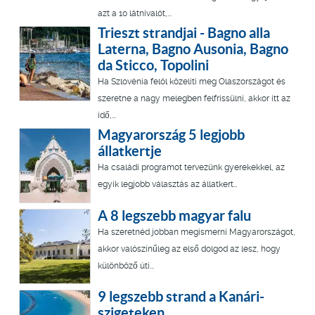
azt a 10 látnivalót,...
Trieszt strandjai - Bagno alla
Laterna, Bagno Ausonia, Bagno
da Sticco, Topolini
Ha Szlovénia felöl közelíti meg Olaszországot és
szeretne a nagy melegben felfrissülni, akkor itt az
idő,...
Magyarország 5 legjobb
állatkertje
Ha családi programot tervezünk gyerekekkel, az
egyik legjobb választás az állatkert…
A 8 legszebb magyar falu
Ha szeretnéd jobban megismerni Magyarországot,
akkor valószínűleg az első dolgod az lesz, hogy
különböző úti...
9 legszebb strand a Kanári-
szigeteken