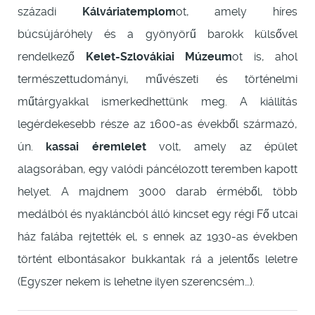
századi
Kálváriatemplom
ot, amely híres
búcsújáróhely és a gyönyörű barokk külsővel
rendelkező
Kelet-Szlovákiai Múzeum
ot is, ahol
természettudományi, művészeti és történelmi
műtárgyakkal ismerkedhettünk meg. A kiállítás
legérdekesebb része az 1600-as évekből származó,
ún.
kassai éremlelet
volt, amely az épület
alagsorában, egy valódi páncélozott teremben kapott
helyet. A majdnem 3000 darab érméből, több
medálból és nyakláncból álló kincset egy régi Fő utcai
ház falába rejtették el, s ennek az 1930-as években
történt elbontásakor bukkantak rá a jelentős leletre
(Egyszer nekem is lehetne ilyen szerencsém…).