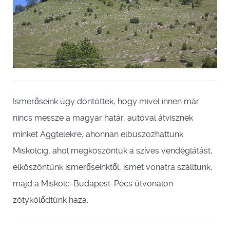
Ismerőseink úgy döntöttek, hogy mivel innen már
nincs messze a magyar határ, autóval átvisznek
minket Aggtelekre, ahonnan elbuszozhattunk
Miskolcig, ahol megköszöntük a szíves vendéglátást,
elköszöntünk ismerőseinktől, ismét vonatra szálltunk,
majd a Miskolc-Budapest-Pécs útvonalon
zötykölődtünk haza.