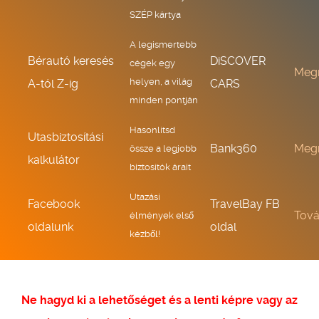
SZÉP kártya
A legismertebb
Bérautó keresés
DiSCOVER
cégek egy
Meg
helyen, a világ
A-tól Z-ig
CARS
minden pontján
Hasonlítsd
Utasbiztosítási
Bank360
Meg
össze a legjobb
kalkulátor
biztosítók árait
Utazási
Facebook
TravelBay FB
Tov
élmények első
oldalunk
oldal
kézből!
Ne hagyd ki a lehetőséget és a lenti képre vagy az