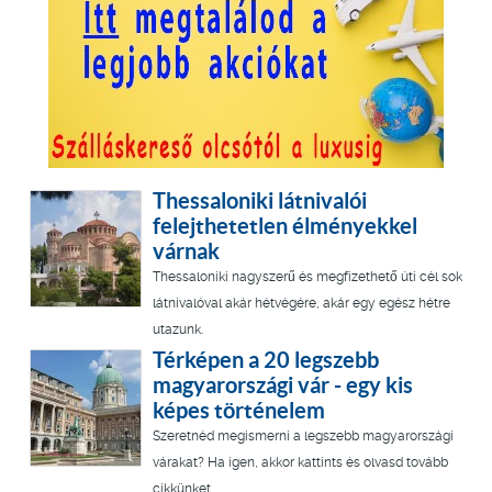
Thessaloniki látnivalói
felejthetetlen élményekkel
várnak
Thessaloniki nagyszerű és megfizethető úti cél sok
látnivalóval akár hétvégére, akár egy egész hétre
utazunk.
Térképen a 20 legszebb
magyarországi vár - egy kis
képes történelem
Szeretnéd megismerni a legszebb magyarországi
várakat? Ha igen, akkor kattints és olvasd tovább
cikkünket.