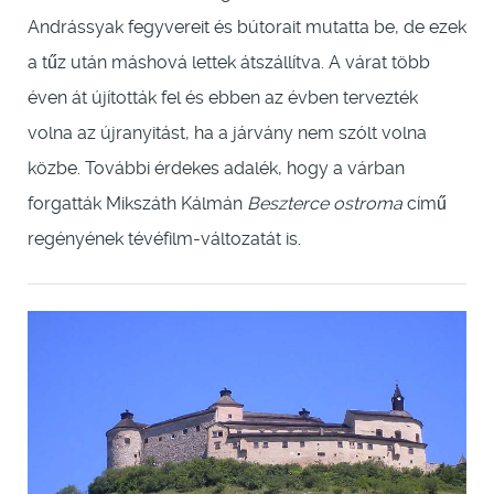
Andrássyak fegyvereit és bútorait mutatta be, de ezek
a tűz után máshová lettek átszállítva. A várat több
éven át újították fel és ebben az évben tervezték
volna az újranyitást, ha a járvány nem szólt volna
közbe. További érdekes adalék, hogy a várban
forgatták Mikszáth Kálmán
Beszterce ostroma
című
regényének tévéfilm-változatát is.