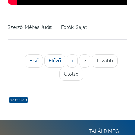
Szerző: Méhes Judit Fotók: Saját
Első
Előző
1
2
Tovább
Utolsó
szlovákia
TALÁLD MEG