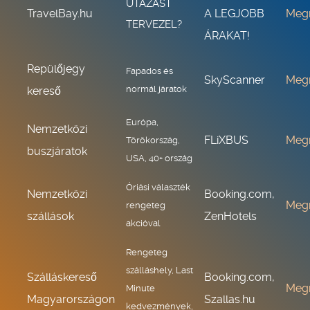
UTAZÁST
TravelBay.hu
A LEGJOBB
Meg
TERVEZEL?
ÁRAKAT!
Repülőjegy
Fapados és
SkyScanner
Meg
normál járatok
kereső
Európa,
Nemzetközi
FLiXBUS
Meg
Törökország,
buszjáratok
USA, 40+ ország
Óriási választék
Nemzetközi
Booking.com,
Meg
rengeteg
szállások
ZenHotels
akcióval
Rengeteg
szálláshely, Last
Szálláskereső
Booking.com,
Meg
Minute
Magyarországon
Szallas.hu
kedvezmények,