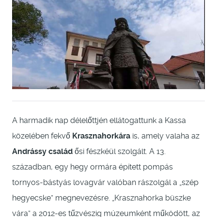
A harmadik nap délelőttjén ellátogattunk a Kassa
közelében fekvő
Krasznahorkára
is, amely valaha az
Andrássy család
ősi fészkéül szolgált. A 13.
században, egy hegy ormára épített pompás
tornyos-bástyás lovagvár valóban rászolgál a „szép
hegyecske” megnevezésre. „Krasznahorka büszke
vára” a 2012-es tűzvészig múzeumként működött, az