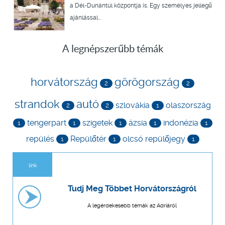
a Dél-Dunántúl központja is. Egy személyes jellegű
ajánlással...
A legnépszerűbb témák
horvátország
görögország
2
2
strandok
autó
szlovákia
olaszország
2
2
1
tengerpart
szigetek
ázsia
indonézia
1
1
1
1
1
repülés
Repülőtér
olcsó repülőjegy
1
1
1
link
Tudj Meg Többet Horvátországról
A legérdekesebb témák az Adriáról