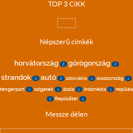
TOP 3 CiKK
Népszerű címkék
horvátország
görögország
2
2
strandok
autó
szlovákia
olaszország
2
2
1
1
tengerpart
szigetek
ázsia
indonézia
repülés
1
1
1
1
Repülőtér
1
1
Messze délen