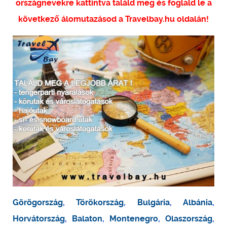
országnevekre kattintva találd meg és foglald le a
következő álomutazásod a Travelbay.hu oldalán!
Görögország
,
Törökország
,
Bulgária
,
Albánia
,
Horvátország
,
Balaton
,
Montenegro
,
Olaszország
,