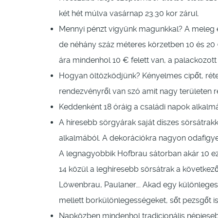
két hét múlva vasárnap 23.30 kor zárul.
Mennyi pénzt vigyünk magunkkal? A meleg é
de néhány száz méteres körzetben 10 és 20 € 
ára mindenhol 10 € felett van, a palackozott
Hogyan öltözködjünk? Kényelmes cipőt, réteg
rendezvényről van szó amit nagy területen r
Keddenként 18 óráig a családi napok alka
A híresebb sörgyárak saját díszes sörsátrak
alkalmából. A dekorációkra nagyon odafigye
A legnagyobbik Hofbrau sátorban akár 10 eze
14 közül a leghíresebb sörsátrak a követke
Löwenbrau, Paulaner…. Akad egy különleges sá
mellett borkülönlegességeket, sőt pezsgőt is
Napközben mindenhol tradicionális népiesebb