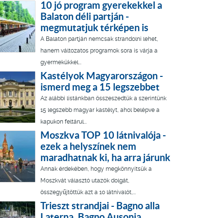
10 jó program gyerekekkel a
Balaton déli partján -
megmutatjuk térképen is
A Balaton partján nemcsak strandolni lehet,
hanem változatos programok sora is várja a
gyermekükkel...
Kastélyok Magyarországon -
ismerd meg a 15 legszebbet
Az alábbi listánkban összeszedtük a szerintünk
15 legszebb magyar kastélyt, ahol belépve a
kapukon feltárul...
Moszkva TOP 10 látnivalója -
ezek a helyszínek nem
maradhatnak ki, ha arra járunk
Annak érdekében, hogy megkönnyítsük a
Moszkvát választó utazók dolgát,
összegyűjtöttük azt a 10 látnivalót,...
Trieszt strandjai - Bagno alla
Laterna, Bagno Ausonia,