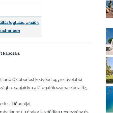
állásfoglalás, akciók
nchenben
t kapcsán:
 tartó Októberfest kedvéért egyre távolabbi
ágba, napjainkra a látogatók száma eléri a 6,5
rfest időpontját.
ombatján 12.00 órakor kezdődik a rendezvény és