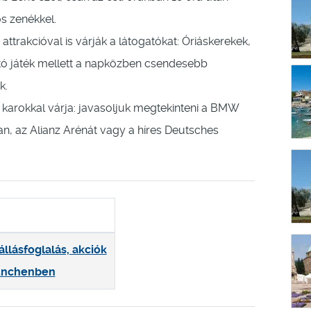
s zenékkel.
ttrakcióval is várják a látogatókat: Óriáskerekek,
ató játék mellett a napközben csendesebb
k.
 karokkal várja: javasoljuk megtekinteni a BMW
an, az Alianz Arénát vagy a híres Deutsches
állásfoglalás, akciók
nchenben