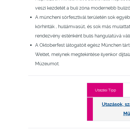
veszi kezdetét a buli zóna modernebb bulizó
A müncheni sörfesztivál területén sok egyéb a
körhinták , hullámvasút, és sok más mulatt
rendezvény esténként bulis hangulatúvá váli
A Oktoberfest látogatóit egész München tárt
Weltet, melynek megtekintése ilyenkor díjtal
Múzeumot.
Utazási Tipp
Utazások, sz
Mü