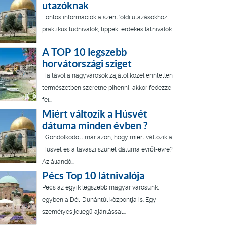
utazóknak
Fontos információk a szentföldi utazásokhoz,
praktikus tudnivalók, tippek, érdekes látnivalók.
A TOP 10 legszebb
horvátországi sziget
Ha távol a nagyvárosok zajától közel érintetlen
természetben szeretne pihenni, akkor fedezze
fel...
Miért változik a Húsvét
dátuma minden évben ?
Gondolkodott már azon, hogy miért változik a
Húsvét és a tavaszi szünet dátuma évről-évre?
Az állandó...
Pécs Top 10 látnivalója
Pécs az egyik legszebb magyar városunk,
egyben a Dél-Dunántúl központja is. Egy
személyes jellegű ajánlással...