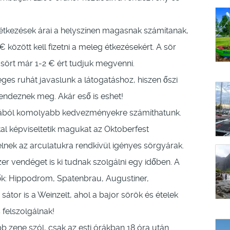
tkezések árai a helyszínen magasnak számítanak,
között kell fizetni a meleg étkezésekért. A sör
 sört már 1-2 € ért tudjuk megvenni.
es ruhát javaslunk a látogatáshoz, hiszen őszi
endeznek meg. Akár eső is eshet!
lmából komolyabb kedvezményekre számíthatunk.
kal képviseltetik magukat az Oktoberfest
lnek az arculatukra rendkívül igényes sörgyárak.
r vendéget is ki tudnak szolgálni egy időben. A
zők: Hippodrom, Spatenbrau, Augustiner,
tor is a Weinzelt, ahol a bajor sörök és ételek
 felszolgálnak!
 zene szól, csak az esti órákban 18 óra után