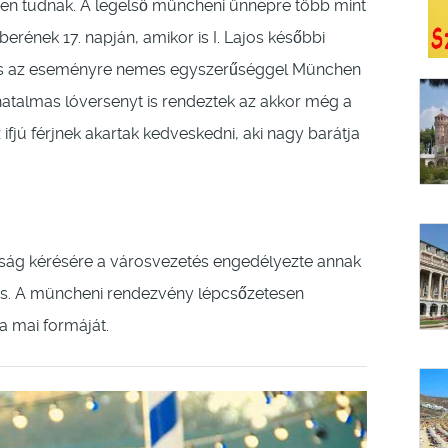
ben tudnak. A legelső müncheni ünnepre több mint
berének 17. napján, amikor is I. Lajos későbbi
t, és az eseményre nemes egyszerűséggel München
 hatalmas lóversenyt is rendeztek az akkor még a
 ifjú férjnek akartak kedveskedni, aki nagy barátja
sság kérésére a városvezetés engedélyezte annak
 is. A müncheni rendezvény lépcsőzetesen
 a mai formáját.