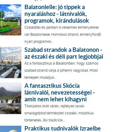
Balatonlelle: jó tippek a
nyaraláshoz - látnivalók,
programok, kirándulások
Családdal és párban is kellemes élményekkel
vár Balatonlelle. Homokos strand, élményfürdő,
nyári programok...
Szabad strandok a Balatonon -
az északi és déli part legjobbjai
Az a fantasztikus a Balatonban, hogy számos
szabad strand várja a pihenni vágyókat. Most
térképen mutatjuk...
A fantasztikus Skócia
látnivalói, nevezetességei -
amit nem lehet kihagyni
Titokzatos skót várak, rejtélyes tavak,
smaragdzöld természeti csodák, misztikus
történetek, ősi tradíciók...
Praktikus tudnivalók Izraelbe