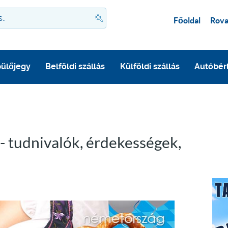
Főoldal
Rova
ülőjegy
Belföldi szállás
Külföldi szállás
Autóbér
 tudnivalók, érdekességek,