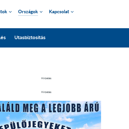
tok
Országok
Kapcsolat
lés
Utasbiztosítás
Hirdetés
Hirdetés