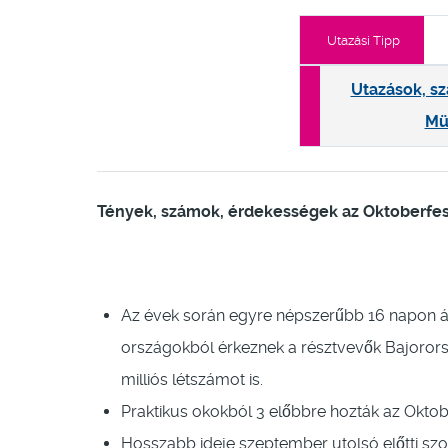
Utazási Tipp
Utazások, sz
Mü
Tények, számok, érdekességek az Oktoberfes
Az évek során egyre népszerűbb 16 napon át
országokból érkeznek a résztvevők Bajororsz
milliós létszámot is.
Praktikus okokból 3 előbbre hozták az Oktobe
Hosszabb ideje szeptember utolsó előtti sz