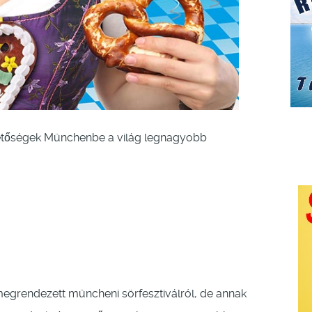
ehetőségek Münchenbe a világ legnagyobb
megrendezett müncheni sörfesztiválról, de annak