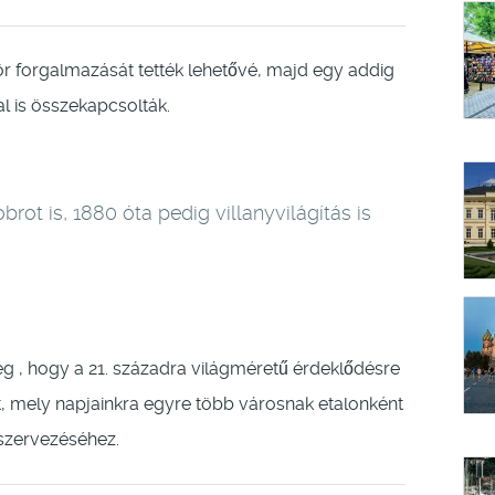
sör forgalmazását tették lehetővé, majd egy addig
l is összekapcsolták.
brot is, 1880 óta pedig villanyvilágítás is
 , hogy a 21. századra világméretű érdeklődésre
, mely napjainkra egyre több városnak etalonként
szervezéséhez.