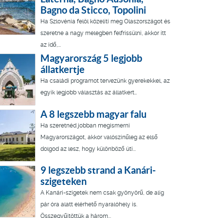
Bagno da Sticco, Topolini
Ha Szlovénia felöl közelíti meg Olaszországot és
szeretne a nagy melegben felfrissülni, akkor itt
az idő,...
Magyarország 5 legjobb
állatkertje
Ha családi programot tervezünk gyerekekkel, az
egyik legjobb választás az állatkert…
A 8 legszebb magyar falu
Ha szeretnéd jobban megismerni
Magyarországot, akkor valószínűleg az első
dolgod az lesz, hogy különböző úti...
9 legszebb strand a Kanári-
szigeteken
A Kanári-szigetek nem csak gyönyörű, de alig
pár óra alatt elérhető nyaralóhely is.
Összegyűjtöttük a három...