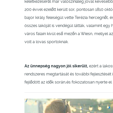
keletkezéséről már valószínűleg jóval keveseb
200 évvel ezelőtt került sor, pontosan 1810 októ
bajor király feleségül vette Terézia hercegnő
összes lakóját is vendégül látták, valamint egy
város falain kívül eső mezőn a Wiesn, mellyel az
volt a lovas sportoknak.
Az ünnepség nagyon jól sikerült,
ezért a lako
rendszeres megtartását és további fejlesztését
fejlődött az idők során,és fokozatosan nyerte el