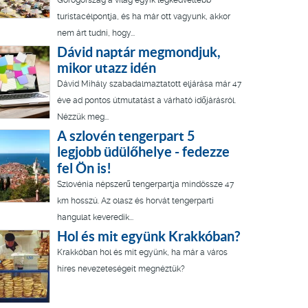
Görögország a világ egyik legkedveltebb
turistacélpontja, és ha már ott vagyunk, akkor
nem árt tudni, hogy...
Dávid naptár megmondjuk,
mikor utazz idén
Dávid Mihály szabadalmaztatott eljárása már 47
éve ad pontos útmutatást a várható időjárásról.
Nézzük meg...
A szlovén tengerpart 5
legjobb üdülőhelye - fedezze
fel Ön is!
Szlovénia népszerű tengerpartja mindössze 47
km hosszú. Az olasz és horvát tengerparti
hangulat keveredik...
Hol és mit együnk Krakkóban?
Krakkóban hol és mit együnk, ha már a város
híres nevezeteségeit megnéztük?