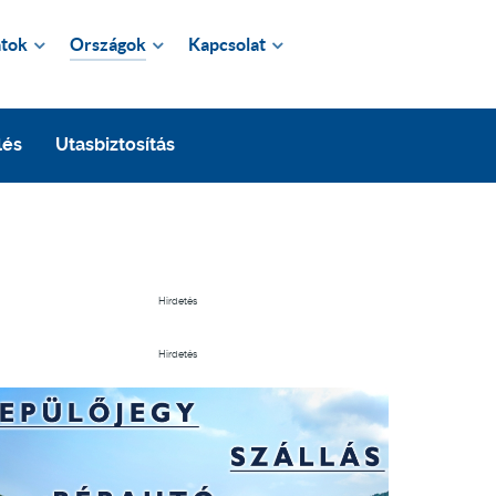
tok
Országok
Kapcsolat
lés
Utasbiztosítás
Hirdetés
Hirdetés