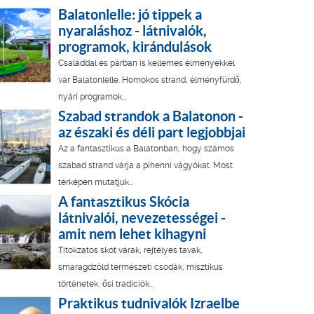
Balatonlelle: jó tippek a
nyaraláshoz - látnivalók,
programok, kirándulások
Családdal és párban is kellemes élményekkel
vár Balatonlelle. Homokos strand, élményfürdő,
nyári programok...
Szabad strandok a Balatonon -
az északi és déli part legjobbjai
Az a fantasztikus a Balatonban, hogy számos
szabad strand várja a pihenni vágyókat. Most
térképen mutatjuk...
A fantasztikus Skócia
látnivalói, nevezetességei -
amit nem lehet kihagyni
Titokzatos skót várak, rejtélyes tavak,
smaragdzöld természeti csodák, misztikus
történetek, ősi tradíciók...
Praktikus tudnivalók Izraelbe