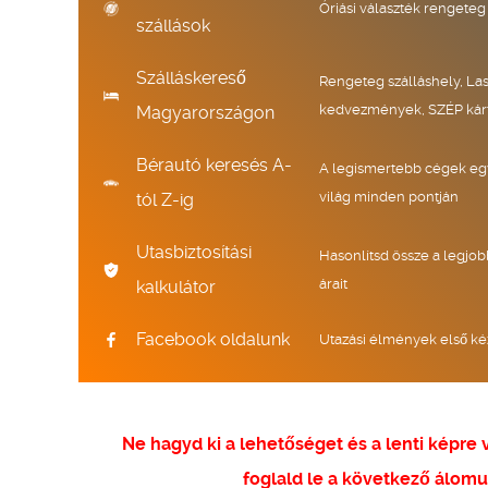
Óriási választék rengeteg
szállások
Szálláskereső
Rengeteg szálláshely, La
kedvezmények, SZÉP kár
Magyarországon
Bérautó keresés A-
A legismertebb cégek eg
világ minden pontján
tól Z-ig
Utasbiztosítási
Hasonlítsd össze a legjob
árait
kalkulátor
Facebook oldalunk
Utazási élmények első ké
Ne hagyd ki a lehetőséget és a lenti képre
foglald le a következő álomu