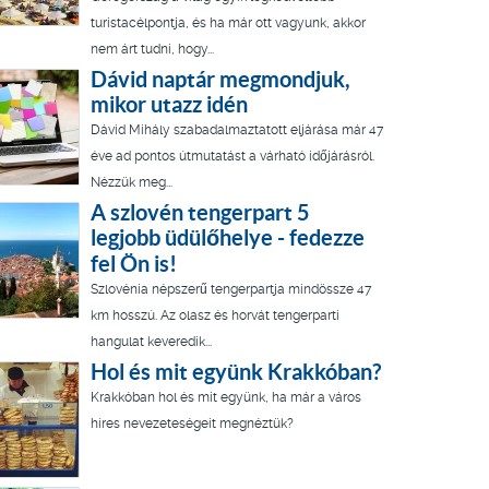
turistacélpontja, és ha már ott vagyunk, akkor
nem árt tudni, hogy...
Dávid naptár megmondjuk,
mikor utazz idén
Dávid Mihály szabadalmaztatott eljárása már 47
éve ad pontos útmutatást a várható időjárásról.
Nézzük meg...
A szlovén tengerpart 5
legjobb üdülőhelye - fedezze
fel Ön is!
Szlovénia népszerű tengerpartja mindössze 47
km hosszú. Az olasz és horvát tengerparti
hangulat keveredik...
Hol és mit együnk Krakkóban?
Krakkóban hol és mit együnk, ha már a város
híres nevezeteségeit megnéztük?