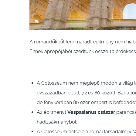
A római időkből fennmaradt építmény nem hiáb
Ennek apropójából szedtünk össze 10 érdekess
A Colosseum nem meglepő módon a világ leg
évszázadban épült, 72 és 80 között. Bár a t
de fénykorában 80 ezer embert is befogadot
Az építményt
Vespasianus császár
parancsár
hadizsákmányból.
A Colosseum belseje a római társadalmi visz