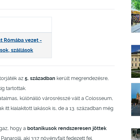
t Rómába vezet -
sok, szállások
orjáték az
5. században
került megrendezésre,
g tartottak.
atalmas, különálló városrésszé vált a Colosseum,
 itt kialakított lakások is, de a 13. században még
 gaz, hogy a
botanikusok rendszeresen jöttek
narolli, aki 337 növényfajt fedezett fel.