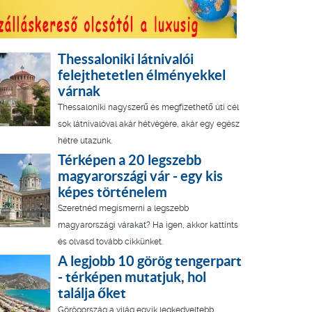
Thessaloniki látnivalói
felejthetetlen élményekkel
várnak
Thessaloniki nagyszerű és megfizethető úti cél
sok látnivalóval akár hétvégére, akár egy egész
hétre utazunk.
Térképen a 20 legszebb
magyarországi vár - egy kis
képes történelem
Szeretnéd megismerni a legszebb
magyarországi várakat? Ha igen, akkor kattints
és olvasd tovább cikkünket.
A legjobb 10 görög tengerpart
- térképen mutatjuk, hol
találja őket
Görögország a világ egyik legkedveltebb