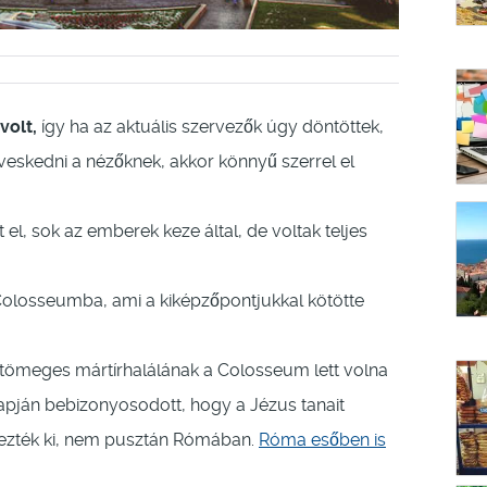
volt,
így ha az aktuális szervezők úgy döntöttek,
veskedni a nézőknek, akkor könnyű szerrel el
el, sok az emberek keze által, de voltak teljes
 Colosseumba, ami a kiképzőpontjukkal kötötte
k tömeges mártírhalálának a Colosseum lett volna
alapján bebizonyosodott, hogy a Jézus tanait
gezték ki, nem pusztán Rómában.
Róma esőben is