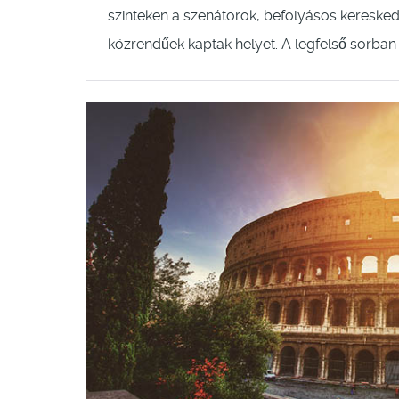
szinteken a szenátorok, befolyásos kereske
közrendűek kaptak helyet. A legfelső sorban 