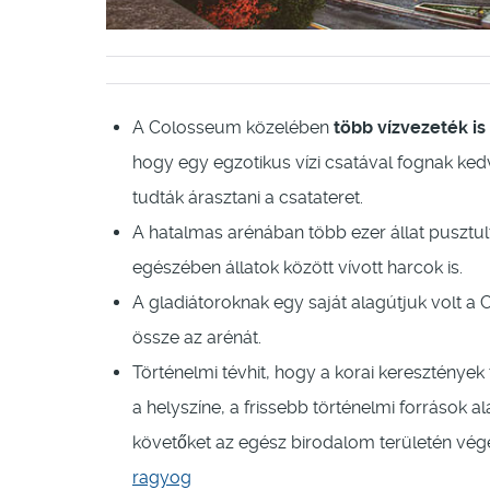
A Colosseum közelében
több vízvezeték is 
hogy egy egzotikus vízi csatával fognak ked
tudták árasztani a csatateret.
A hatalmas arénában több ezer állat pusztult 
egészében állatok között vívott harcok is.
A gladiátoroknak egy saját alagútjuk volt a
össze az arénát.
Történelmi tévhit, hogy a korai kereszténye
a helyszíne, a frissebb történelmi források 
követőket az egész birodalom területén vé
ragyog