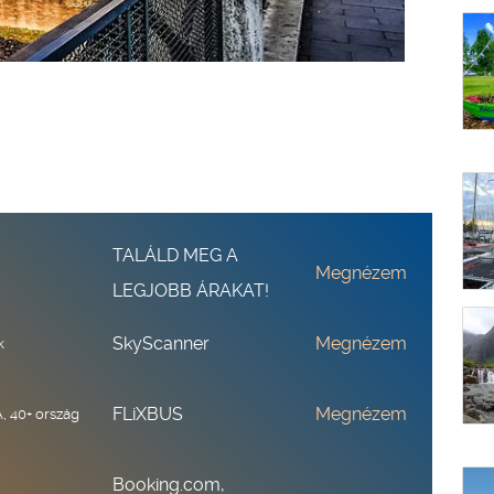
TALÁLD MEG A
Megnézem
LEGJOBB ÁRAKAT!
SkyScanner
Megnézem
k
FLiXBUS
Megnézem
, 40+ ország
Booking.com,