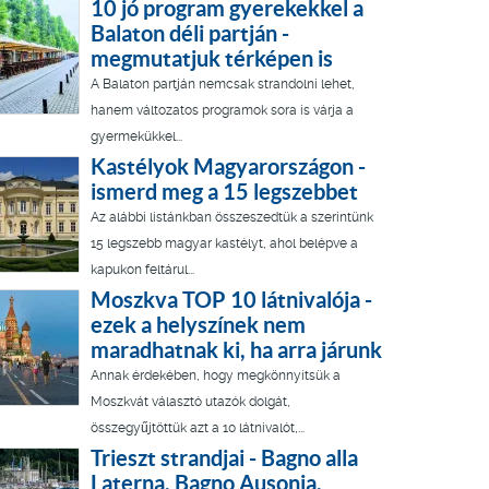
10 jó program gyerekekkel a
Balaton déli partján -
megmutatjuk térképen is
A Balaton partján nemcsak strandolni lehet,
hanem változatos programok sora is várja a
gyermekükkel...
Kastélyok Magyarországon -
ismerd meg a 15 legszebbet
Az alábbi listánkban összeszedtük a szerintünk
15 legszebb magyar kastélyt, ahol belépve a
kapukon feltárul...
Moszkva TOP 10 látnivalója -
ezek a helyszínek nem
maradhatnak ki, ha arra járunk
Annak érdekében, hogy megkönnyítsük a
Moszkvát választó utazók dolgát,
összegyűjtöttük azt a 10 látnivalót,...
Trieszt strandjai - Bagno alla
Laterna, Bagno Ausonia,