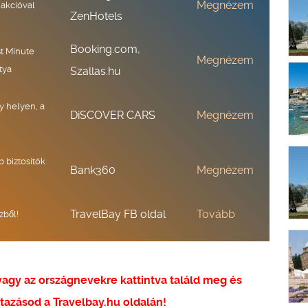
Megnézem
 akcióval
ZenHotels
Booking.com,
st Minute
Megnézem
tya
Szallas.hu
y helyen, a
DiSCOVER CARS
Megnézem
b biztosítók
Bank360
Megnézem
TravelBay FB oldal
Tovább
zből!
 vagy az országnevekre kattintva találd meg és
tazásod a Travelbay.hu oldalán!