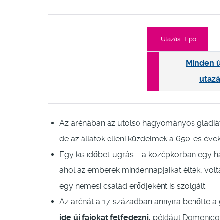
Utazási Tipp
Minden ú
utazá
Az arénában az utolsó hagyományos gladiát
de az állatok elleni küzdelmek a 650-es éveki
Egy kis időbeli ugrás – a középkorban egy h
ahol az emberek mindennapjaikat élték, voltak
egy nemesi család erődjeként is szolgált.
Az arénát a 17. században annyira benőtte a
ide új fajokat felfedezni,
például Domenico Pa