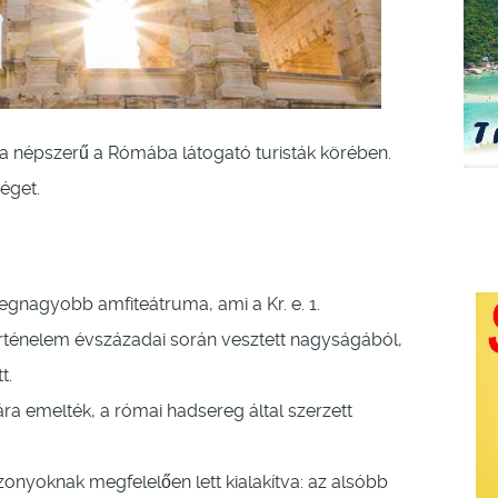
a népszerű a Rómába látogató turisták körében.
éget.
nagyobb amfiteátruma, ami a Kr. e. 1.
örténelem évszázadai során vesztett nagyságából,
t.
a emelték, a római hadsereg által szerzett
onyoknak megfelelően lett kialakítva: az alsóbb