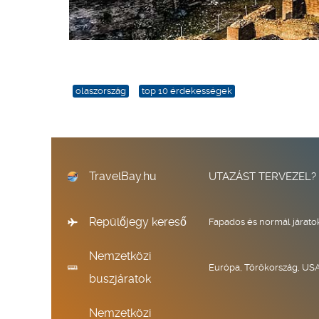
olaszország
top 10 érdekességek
TravelBay.hu
UTAZÁST TERVEZEL?
Repülőjegy kereső
Fapados és normál járato
Nemzetközi
Európa, Törökország, USA
buszjáratok
Nemzetközi