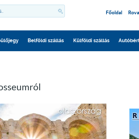
Főoldal
Rova
ülőjegy
Belföldi szállás
Külföldi szállás
Autóbér
losseumról