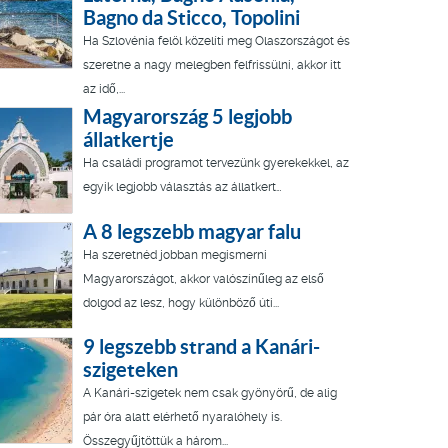
Bagno da Sticco, Topolini
Ha Szlovénia felöl közelíti meg Olaszországot és
szeretne a nagy melegben felfrissülni, akkor itt
az idő,...
Magyarország 5 legjobb
állatkertje
Ha családi programot tervezünk gyerekekkel, az
egyik legjobb választás az állatkert…
A 8 legszebb magyar falu
Ha szeretnéd jobban megismerni
Magyarországot, akkor valószínűleg az első
dolgod az lesz, hogy különböző úti...
9 legszebb strand a Kanári-
szigeteken
A Kanári-szigetek nem csak gyönyörű, de alig
pár óra alatt elérhető nyaralóhely is.
Összegyűjtöttük a három...