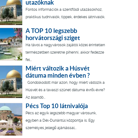
utazóknak
Fontos információk a szentföldi utazásokhoz,
praktikus tudnivalók, tippek, érdekes látnivalók.
A TOP 10 legszebb
horvátországi sziget
Ha távol a nagyvárosok zajától közel érintetlen
természetben szeretne pihenni, akkor fedezze
fel...
Miért változik a Húsvét
dátuma minden évben ?
Gondolkodott már azon, hogy miért változik a
Húsvét és a tavaszi szünet dátuma évről-évre?
Az állandó...
Pécs Top 10 látnivalója
Pécs az egyik legszebb magyar városunk,
egyben a Dél-Dunántúl központja is. Egy
személyes jellegű ajánlással...