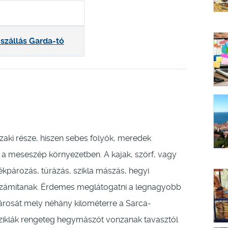
 szállás Garda-tó
zaki része, hiszen sebes folyók, meredek
ket a meseszép környezetben. A kajak, szörf, vagy
ékpározás, túrázás, szikla mászás, hegyi
zámítanak. Érdemes meglátogatni a legnagyobb
árosát mely néhány kilométerre a Sarca-
 sziklák rengeteg hegymászót vonzanak tavasztól