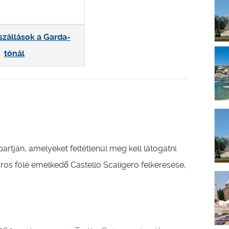
szállások a Garda-
tónál
tján, amelyeket feltétlenül meg kell látogatni.
város fölé emelkedő Castello Scaligero felkeresése,