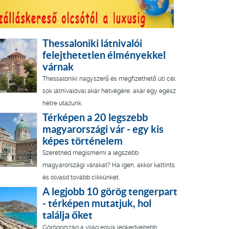
Thessaloniki látnivalói
felejthetetlen élményekkel
várnak
Thessaloniki nagyszerű és megfizethető úti cél
sok látnivalóval akár hétvégére, akár egy egész
hétre utazunk.
Térképen a 20 legszebb
magyarországi vár - egy kis
képes történelem
Szeretnéd megismerni a legszebb
magyarországi várakat? Ha igen, akkor kattints
és olvasd tovább cikkünket.
A legjobb 10 görög tengerpart
- térképen mutatjuk, hol
találja őket
Görögország a világ egyik legkedveltebb