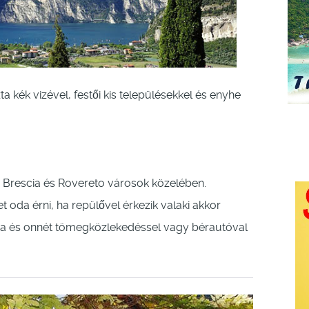
 kék vizével, festői kis településekkel és enyhe
ó Brescia és Rovereto városok közelében.
t oda érni, ha repülővel érkezik valaki akkor
óba és onnét tömegközlekedéssel vagy bérautóval