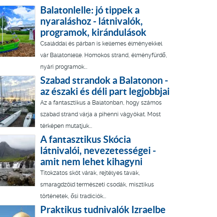
Balatonlelle: jó tippek a
nyaraláshoz - látnivalók,
programok, kirándulások
Családdal és párban is kellemes élményekkel
vár Balatonlelle. Homokos strand, élményfürdő,
nyári programok...
Szabad strandok a Balatonon -
az északi és déli part legjobbjai
Az a fantasztikus a Balatonban, hogy számos
szabad strand várja a pihenni vágyókat. Most
térképen mutatjuk...
A fantasztikus Skócia
látnivalói, nevezetességei -
amit nem lehet kihagyni
Titokzatos skót várak, rejtélyes tavak,
smaragdzöld természeti csodák, misztikus
történetek, ősi tradíciók...
Praktikus tudnivalók Izraelbe