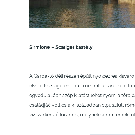
Sirmione – Scaliger kastély
A Garda-tó déli részén épült nyolcezres kisváros
elváló kis szigeten épült romantikusan szép, tor
egyedülállóan szép kilátást lehet nyerni a tóra 
családjáé volt és a 4. században elpusztult római
vízi várkerülő túrára is, melynek során remek fotó