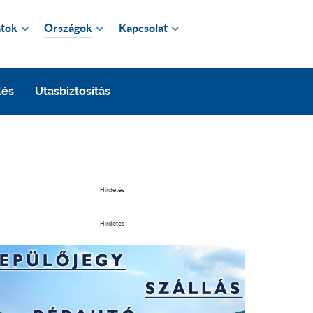
tok
Országok
Kapcsolat
lés
Utasbiztosítás
Hirdetés
Hirdetés