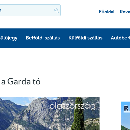
Főoldal
Rova
ülőjegy
Belföldi szállás
Külföldi szállás
Autóbér
 a Garda tó