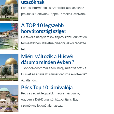
utazóknak
Fontos információk a szentföldi utazásokhoz,
praktikus tudnivalók, tippek, érdekes látnivalók.
A TOP 10 legszebb
horvátországi sziget
Ha távol a nagyvárosok zajától közel érintetlen
természetben szeretne pihenni, akkor fedezze
fel...
Miért változik a Húsvét
dátuma minden évben ?
Gondolkodott már azon, hogy miért változik a
Húsvét és a tavaszi szünet dátuma évről-évre?
Az állandó...
Pécs Top 10 látnivalója
Pécs az egyik legszebb magyar városunk,
egyben a Dél-Dunántúl központja is. Egy
személyes jellegű ajánlással...