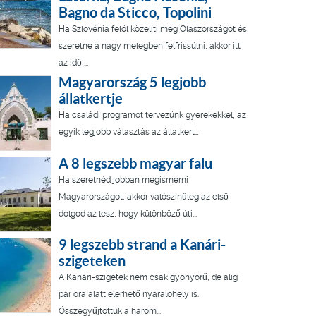
Bagno da Sticco, Topolini
Ha Szlovénia felöl közelíti meg Olaszországot és
szeretne a nagy melegben felfrissülni, akkor itt
az idő,...
Magyarország 5 legjobb
állatkertje
Ha családi programot tervezünk gyerekekkel, az
egyik legjobb választás az állatkert…
A 8 legszebb magyar falu
Ha szeretnéd jobban megismerni
Magyarországot, akkor valószínűleg az első
dolgod az lesz, hogy különböző úti...
9 legszebb strand a Kanári-
szigeteken
A Kanári-szigetek nem csak gyönyörű, de alig
pár óra alatt elérhető nyaralóhely is.
Összegyűjtöttük a három...