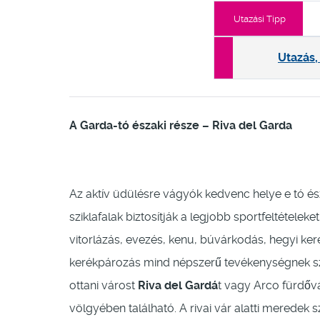
Utazási Tipp
Utazás,
A Garda-tó északi része – Riva del Garda
Az aktív üdülésre vágyók kedvenc helye e tó és
sziklafalak biztosítják a legjobb sportfeltétele
vitorlázás, evezés, kenu, búvárkodás, hegyi ker
kerékpározás mind népszerű tevékenységnek s
ottani várost
Riva del Gardá
t vagy Arco fürdőv
völgyében található. A rivai vár alatti meredek