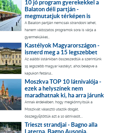
10 jó program gyerekekkel a
Balaton déli partján -
megmutatjuk térképen is
A Balaton partján nemcsak strandolni lehet,
hanem változatos programok sora is várja a
gyermekükkel...
Kastélyok Magyarországon -
ismerd meg a 15 legszebbet
Az alábbi listánkban összeszedtük a szerintünk
15 legszebb magyar kastélyt, ahol belépve a
kapukon feltárul...
Moszkva TOP 10 látnivalója -
ezek a helyszínek nem
maradhatnak ki, ha arra járunk
Annak érdekében, hogy megkönnyítsük a
Moszkvát választó utazók dolgát,
összegyűjtöttük azt a 10 látnivalót,...
Trieszt strandjai - Bagno alla
Laterna, Bagno Ausonia,