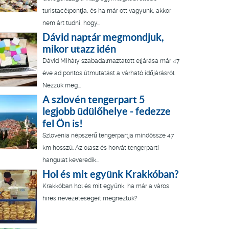
turistacélpontja, és ha már ott vagyunk, akkor
nem árt tudni, hogy...
Dávid naptár megmondjuk,
mikor utazz idén
Dávid Mihály szabadalmaztatott eljárása már 47
éve ad pontos útmutatást a várható időjárásról.
Nézzük meg...
A szlovén tengerpart 5
legjobb üdülőhelye - fedezze
fel Ön is!
Szlovénia népszerű tengerpartja mindössze 47
km hosszú. Az olasz és horvát tengerparti
hangulat keveredik...
Hol és mit együnk Krakkóban?
Krakkóban hol és mit együnk, ha már a város
híres nevezeteségeit megnéztük?