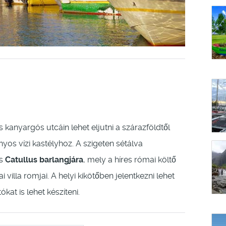
 kanyargós utcáin lehet eljutni a szárazföldtől
nyos vízi kastélyhoz. A szigeten sétálva
és
Catullus barlangjára
, mely a híres római költő
 villa romjai. A helyi kikötőben jelentkezni lehet
kat is lehet készíteni.