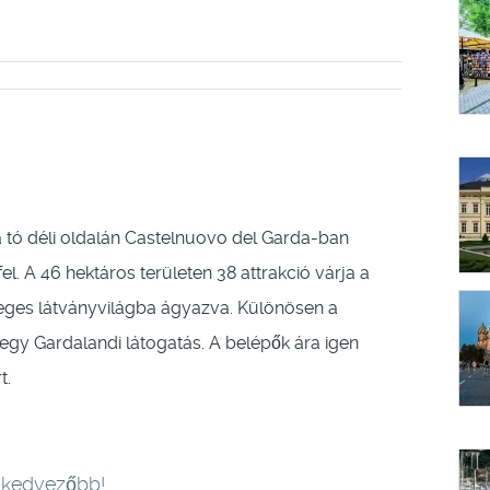
tó déli oldalán Castelnuovo del Garda-ban
fel. A 46 hektáros területen 38 attrakció várja a
eges látványvilágba ágyazva. Különösen a
egy Gardalandi látogatás. A belépők ára igen
t.
 kedvezőbb!