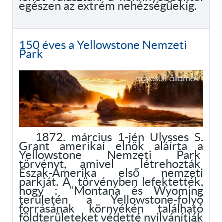
egészen az extrém nehézségűekig.
150 éves a Yellowstone Nemzeti
Park
1872. március 1-jén Ulysses S.
Grant amerikai elnök aláírta a
Yellowstone Nemzeti Park
törvényt, amivel létrehozták
Észak-Amerika első nemzeti
parkját. A törvényben lefektették,
hogy : "Montana és Wyoming
területén a Yellowstone-folyó
forrásának környékén található
földterületeket védetté nyilvánítják