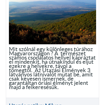
Mit szólnál egy különleges túrához
Magyarországon ? A természet
számos csodálatos hellyel kápráztat
el mindenkit, ha útnakindul és eljut
ezekre a helyekre, távol a
tömegtől. Az Utazási Élmények 3
látványos látnivalót mutat be, amit
csak kevesen ismernek, de
garantáltan óriási élményt jelent
majd a felkeresésük.