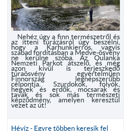
Nehéz úgy a finn természetről és
az itteni túrázásról úgy beszélni,
hogy a Karhunkierros, vagyis
szabad fordításban a Medve-ösvény
ne kerülne szóba. Az Oulanka
Nemzeti Parkot átszelő, és még
azon kívül is terjeszkedő
túraösvény egyértelműen
Finnország legnépszerűbb
célpontja. Szurdokok, folyók,
hegyek és erdők, mocsarak és
tavak és sok más természeti
képződmény, amelyen keresztül
vezet az út!
Hévíz - Egyre többen keresik fel