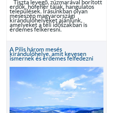
Tiszta levegő, zúzmarával borított
erdők, hófehér tájak, hangulatos
települések. Írásunkban olyan
meseszép magyarországi
kirándulóhelyeket ajánlunk,
amelyeket a téli időszakban is
érdemes felkeresni.
A Pilis három mesés
kirándulóhelye, amit kevesen
ismernek és érdemes felfedezni