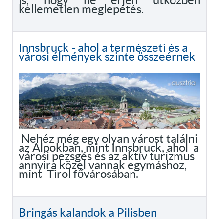
is, hogy ne érjen útközben
kellemetlen meglepetés.
Innsbruck - ahol a természeti és a
városi élmények szinte összeérnek
Nehéz még egy olyan várost találni
az Alpokban, mint Innsbruck, ahol a
városi pezsgés és az aktív turizmus
annyira közel vannak egymáshoz,
mint Tirol fővárosában.
Bringás kalandok a Pilisben