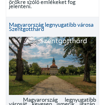
örökre szóló emlékeket fog
jelenteni.
Magyarország legnyugatibb városa
Szentgotthárd
Magyarország legnyugatibb
városát kevesen ismerik igazán,