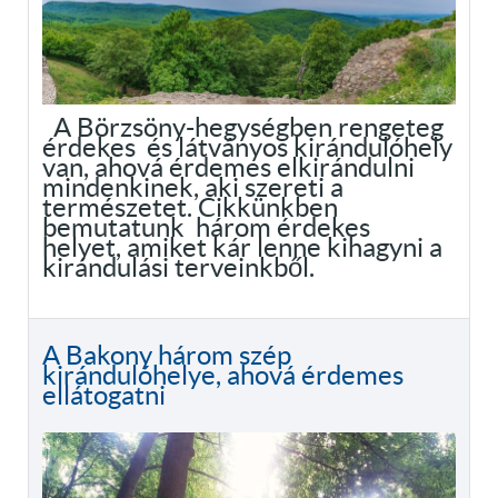
A Börzsöny-hegységben rengeteg
érdekes és látványos kirándulóhely
van, ahová érdemes elkirándulni
mindenkinek, aki szereti a
természetet. Cikkünkben
bemutatunk három érdekes
helyet, amiket kár lenne kihagyni a
kirándulási terveinkből.
A Bakony három szép
kirándulóhelye, ahová érdemes
ellátogatni