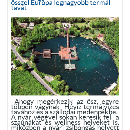
ősszel Európa legnagyobb termál
tavát
Ahogy megérkezik az ősz, egyre
többen vágynak Hévíz termálvizes
tavához és a szállodai medencékbe.
A nyár végével sokan keresik fel a
szaunákat és wellness helyeket is,
miközben a nyári zsibongás helyett