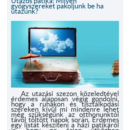
Utazós patika: Milyen
gyógyszereket pakoljunk be ha
utazunk?
Az utazási szezon közeledtével
érdemes alaposan végig gondolni,
hogy a ruhákon és tisztálkodási
szereken kívül mi mindenre lehet
még szükségünk az otthonunktól
távol töltött napok során. Érdemes
egy listát készíteni a házi patikáról