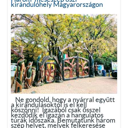
kirándulóhely Magyarországon
Ne gondold, hogy a nyárral együtt
a kirándulásoktól is el kell
köszönni! Igazából csak ősszel
kezdődik el igazán a hangulatos
túrák időszaka. Bemutatunk három
szép helyet, melyek felkeresése