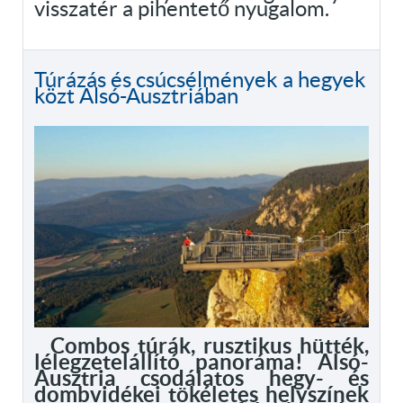
visszatér a pihentető nyugalom.
Túrázás és csúcsélmények a hegyek
közt Alsó-Ausztriában
Combos túrák, rusztikus hütték,
lélegzetelállító panoráma! Alsó-
Ausztria csodálatos hegy- és
dombvidékei tökéletes helyszínek