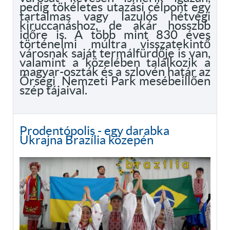
pedig tökéletes utazási célpont egy
tartalmas vagy lazulós hétvégi
kiruccanáshoz, de akár hosszbb
időre is. A több mint 830 éves
történelmi múltra visszatekintő
városnak saját termálfürdője is van,
valamint a közelében találkozik a
magyar-oszták és a szlovén határ az
Őrségi Nemzeti Park mesébeillően
szép tájaival.
Prodentópolis - egy darabka
Ukrajna Brazília közepén