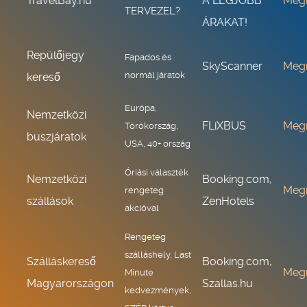
TravelBay.hu
A LEGJOBB
Meg
TERVEZEL?
ÁRAKAT!
Repülőjegy
Fapados és
SkyScanner
Meg
normál járatok
kereső
Európa,
Nemzetközi
FLiXBUS
Meg
Törökország,
buszjáratok
USA, 40+ ország
Óriási választék
Nemzetközi
Booking.com,
Meg
rengeteg
szállások
ZenHotels
akcióval
Rengeteg
szálláshely, Last
Szálláskereső
Booking.com,
Meg
Minute
Magyarországon
Szallas.hu
kedvezmények,