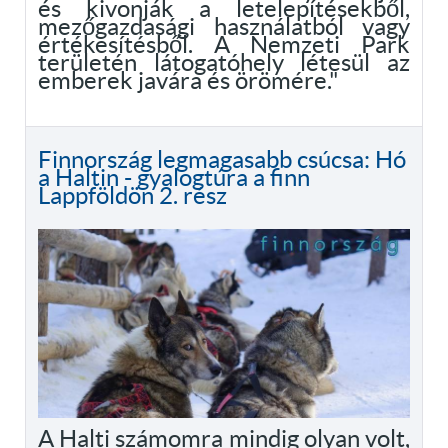
és kivonják a letelepítésekből,
mezőgazdasági használatból vagy
értékesítésből. A Nemzeti Park
területén látogatóhely létesül az
emberek javára és örömére."
Finnország legmagasabb csúcsa: Hó
a Haltin - gyalogtúra a finn
Lappföldön 2. rész
A Halti számomra mindig olyan volt,