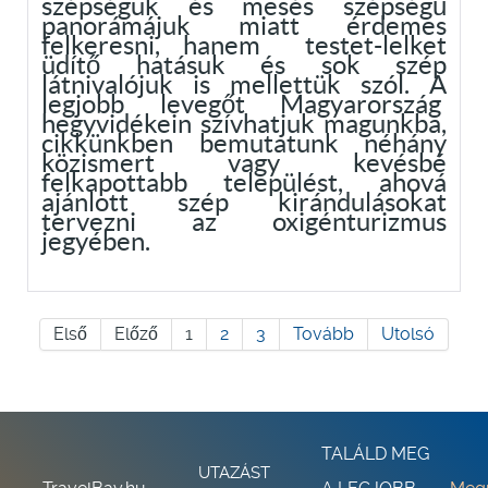
szépségük és mesés szépségű
panorámájuk miatt érdemes
felkeresni, hanem testet-lelket
üdítő hatásuk és sok szép
látnivalójuk is mellettük szól. A
legjobb levegőt Magyarország
hegyvidékein szívhatjuk magunkba,
cikkünkben bemutatunk néhány
közismert vagy kevésbé
felkapottabb települést, ahová
ajánlott szép kirándulásokat
tervezni az oxigénturizmus
jegyében.
Első
Előző
1
2
3
Tovább
Utolsó
TALÁLD MEG
UTAZÁST