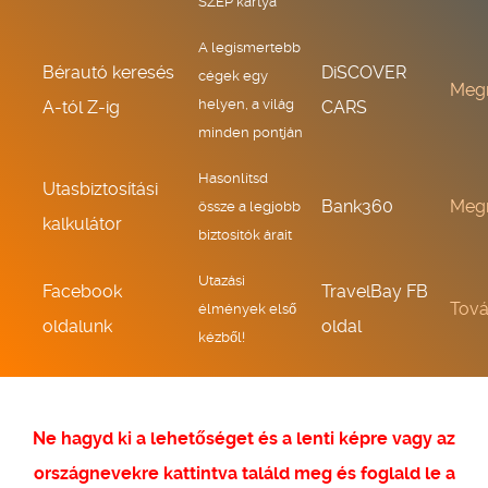
SZÉP kártya
A legismertebb
Bérautó keresés
DiSCOVER
cégek egy
Meg
helyen, a világ
A-tól Z-ig
CARS
minden pontján
Hasonlítsd
Utasbiztosítási
Bank360
Meg
össze a legjobb
kalkulátor
biztosítók árait
Utazási
Facebook
TravelBay FB
Tov
élmények első
oldalunk
oldal
kézből!
Ne hagyd ki a lehetőséget és a lenti képre vagy az
országnevekre kattintva találd meg és foglald le a