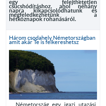
egy felejthetetlen
csúcshódításhoz, ahol néhány
napra kikapcsolódhatunk és
megfeledkezhetünk a
hétköznapok rohanásáról.
Három csodahely Németországban
amit akár Te is felkereshetsz
Németország egy igazi utazási