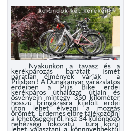
Nyakunkon a tavasz és a
kerékpározás barátait ismét
páratlan élmények várják a
Pilisben ! A Dunakanyar varázslatos
erdeiben a Pilis Bike erdei
kerékpáros úthálózat útjain és
ösvényein mintegy 350 kilométer
hosszú bringázásra kijelölt erdei
úton lehet élvezni a mozgás
örömét. Érdemes előre tájékozódni
a lehetőségekről, hisz 34 különböző
nehézségi fokozatú túra közül
lehet választani a könnnyebbektől