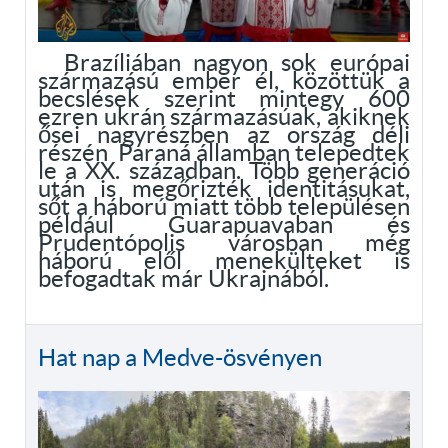
Brazíliában nagyon sok európai
származású ember él, közöttük a
becslések szerint mintegy 600
ezren ukrán származásúak, akiknek
ősei nagyrészben az ország déli
részén Paraná államban telepedtek
le a XX. században. Több generáció
után is megőrizték identitásukat,
sőt a háború miatt több településen
például Guarapuavaban és
Prudentópolis városban még
háború elől menekülteket is
befogadtak már Ukrajnából.
Hat nap a Medve-ösvényen