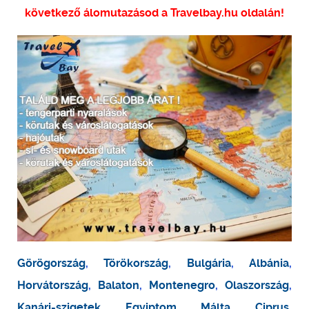
következő álomutazásod a Travelbay.hu oldalán!
Görögország
,
Törökország
,
Bulgária
,
Albánia
,
Horvátország
,
Balaton
,
Montenegro
,
Olaszország
,
Kanári-szigetek
,
Egyiptom
,
Málta
,
Ciprus
,