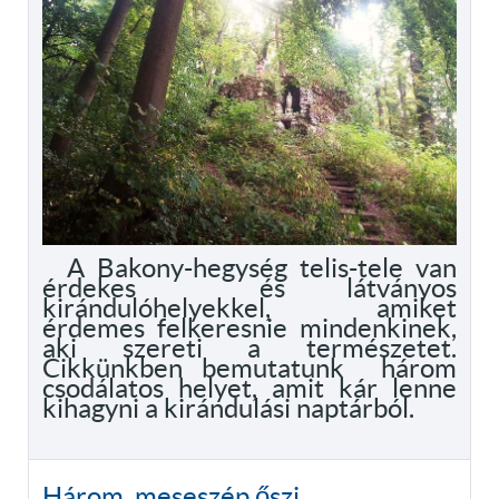
A Bakony-hegység telis-tele van
érdekes és látványos
kirándulóhelyekkel, amiket
érdemes felkeresnie mindenkinek,
aki szereti a természetet.
Cikkünkben bemutatunk három
csodálatos helyet, amit kár lenne
kihagyni a kirándulási naptárból.
Három meseszép őszi