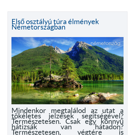
Első osztályú túra élmények
Németországban
Mindenkor megtalálod az utat a
tökéletes jelzések segítségével?
Természetesen. Csak egy könnyű
hátizsák van hátadon?
Természetesen, végtére is