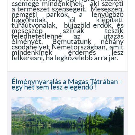
csemege mindenkinek, aki szereti
a természet szépségeit. Meseszép
nemzeti parkok, a lenyűgöző
függőhidak, jól kiépített
túraútvonalak, bujazöld erdők, és
meseszép sziklák teszik
feledhetetlenné az utazás
élményét. Bemutatunk néhány
csodahelyet Németországban, amit
mindenkinek érdemes lesz
felkeresni, ha legközelebb arra jár.
Élménynyaralás a Magas-Tátrában -
egy hét sem lesz elegendő !