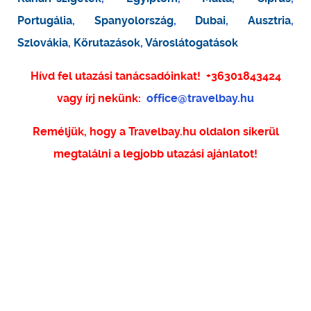
Portugália
,
Spanyolország
,
Dubai
,
Ausztria
,
Szlovákia
,
Körutazások
,
Városlátogatások
Hívd fel utazási tanácsadóinkat!
+36301843424
vagy írj nekünk:
office@travelbay.hu
Reméljük, hogy a Travelbay.hu oldalon sikerül
megtalálni a legjobb utazási ajánlatot!