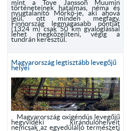
mint a Tove Jansson Muumin
történeteinek hatalmas, néma és
nyugtalanító Mörkö-je, aki ahová
leül, ott minden megfagy.
Finnország legmagasabb pontját
(1324 m) csak 50 km gyaloglással
lehet megközelíteni, végig a
tundrán keresztül.
Magyarország legtisztább levegőjű
helyei
Magyarország oxigéndús levegőjű
hegyvidéki kirándulóhelyeit
nemcsak az egyedülálló természeti