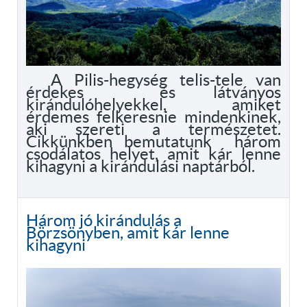
A Pilis-hegység telis-tele van
érdekes és látványos
kirándulóhelyekkel, amiket
érdemes felkeresnie mindenkinek,
aki szereti a természetet.
Cikkünkben bemutatunk három
csodálatos helyet, amit kár lenne
kihagyni a kirándulási naptárból.
Három jó kirándulás a
Börzsönyben, amit kár lenne
kihagyni