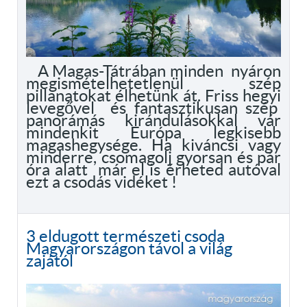
A Magas-Tátrában minden nyáron
megismételhetetlenül szép
pillanatokat élhetünk át. Friss hegyi
levegővel és fantasztikusan szép
panorámás kirándulásokkal vár
mindenkit Európa legkisebb
magashegysége. Ha kiváncsi vagy
minderre, csomagolj gyorsan és pár
óra alatt már el is érheted autóval
ezt a csodás vidéket !
3 eldugott természeti csoda
Magyarországon távol a világ
zajától